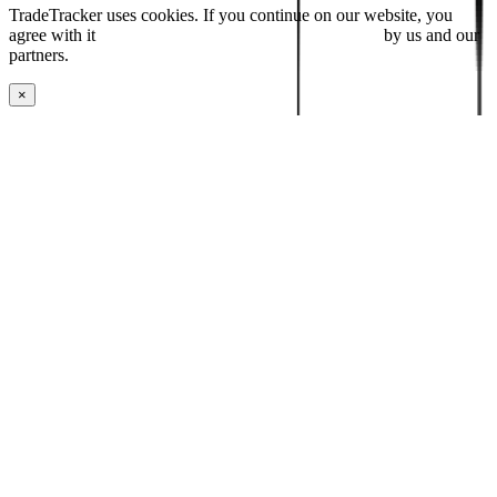
TradeTracker uses cookies. If you continue on our website, you
agree with it
placing cookies and processing this data
by us and our
partners.
×