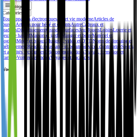
Catégories
Catégories
✕
Tous
Appareils électroniques
Art et vie moderne
Articles de
bureau
Articles pour bébé et enfants
Autre
Cadeaux et
gadgets
Divertissement
Grandes surfaces
Jeux
Jouets
Loisirs
Loterie et
jeux de hasard
Maison et jardin
Manger et boire
Matériel et
logiciel
Mode et bijoux
Musique, vidéo et DVD
Noms de domaine et
hébergement
Rendez-vous
Santé et beauté
Services d'entreprise
Sports
et activités récréatives
Télécommunications
Travail, formation et
carrière
Voitures et motos
Voyages et vacances
Yoek