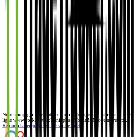
Notre campagne vise à attirer plus de Français sur notre boutique en
ligne www.yoek.fr et à obtenir plus d'abonnés à notre newsletter.
Retour à l'aperçu
Aller sur le site de
Yoek