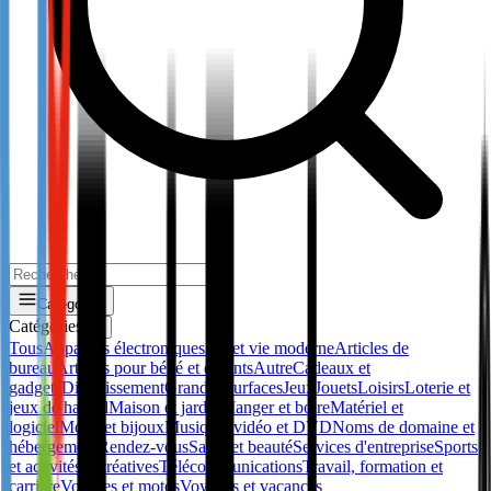
Catégories
Catégories
✕
Tous
Appareils électroniques
Art et vie moderne
Articles de
bureau
Articles pour bébé et enfants
Autre
Cadeaux et
gadgets
Divertissement
Grandes surfaces
Jeux
Jouets
Loisirs
Loterie et
jeux de hasard
Maison et jardin
Manger et boire
Matériel et
logiciel
Mode et bijoux
Musique, vidéo et DVD
Noms de domaine et
hébergement
Rendez-vous
Santé et beauté
Services d'entreprise
Sports
et activités récréatives
Télécommunications
Travail, formation et
carrière
Voitures et motos
Voyages et vacances