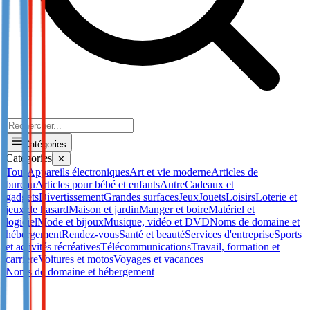
Catégories
Catégories
✕
Tous
Appareils électroniques
Art et vie moderne
Articles de
bureau
Articles pour bébé et enfants
Autre
Cadeaux et
gadgets
Divertissement
Grandes surfaces
Jeux
Jouets
Loisirs
Loterie et
jeux de hasard
Maison et jardin
Manger et boire
Matériel et
logiciel
Mode et bijoux
Musique, vidéo et DVD
Noms de domaine et
hébergement
Rendez-vous
Santé et beauté
Services d'entreprise
Sports
et activités récréatives
Télécommunications
Travail, formation et
carrière
Voitures et motos
Voyages et vacances
Noms de domaine et hébergement