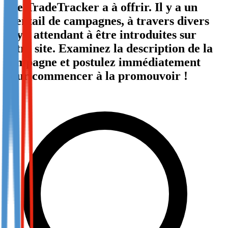
que TradeTracker a à offrir. Il y a un
Not already our Publisher?
éventail de campagnes, à travers divers
Sign up here
pays, attendant à être introduites sur
votre site. Examinez la description de la
campagne et postulez immédiatement
pour commencer à la promouvoir !