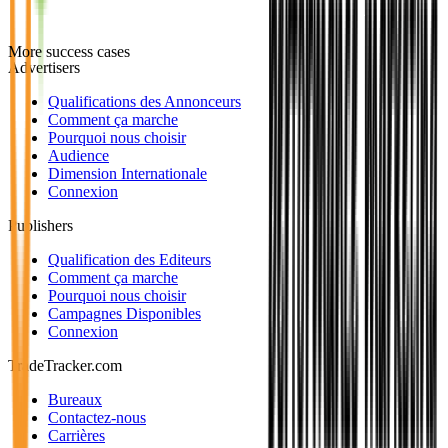
More success cases
Advertisers
Qualifications des Annonceurs
Comment ça marche
Pourquoi nous choisir
Audience
Dimension Internationale
Connexion
Publishers
Qualification des Editeurs
Comment ça marche
Pourquoi nous choisir
Campagnes Disponibles
Connexion
TradeTracker.com
Bureaux
Contactez-nous
Carrières