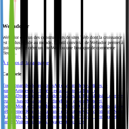
Webador.fr
Webador est l'un des constructeurs de sites Web dont la croissance
est la plus rapide au monde. L'outil convivial de Webador permet à
quiconque de créer un site Web ou une boutique de commerce
électr…
À propos de la campagne
Catégorie
Tous
Appareils électroniques
Art et vie moderne
Articles de
bureau
Articles pour bébé et enfants
Autre
Cadeaux et
gadgets
Divertissement
Grandes surfaces
Jeux
Jouets
Loisirs
Loterie et
jeux de hasard
Maison et jardin
Manger et boire
Matériel et
logiciel
Mode et bijoux
Musique, vidéo et DVD
Noms de domaine et
hébergement
Rendez-vous
Santé et beauté
Services d'entreprise
Sports
et activités récréatives
Télécommunications
Travail, formation et
carrière
Voitures et motos
Voyages et vacances