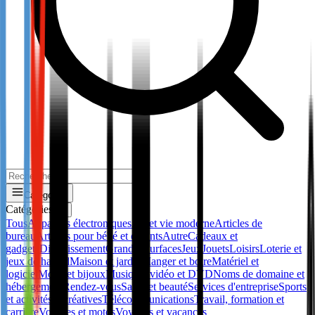
Catégories
Catégories
✕
Tous
Appareils électroniques
Art et vie moderne
Articles de
bureau
Articles pour bébé et enfants
Autre
Cadeaux et
gadgets
Divertissement
Grandes surfaces
Jeux
Jouets
Loisirs
Loterie et
jeux de hasard
Maison et jardin
Manger et boire
Matériel et
logiciel
Mode et bijoux
Musique, vidéo et DVD
Noms de domaine et
hébergement
Rendez-vous
Santé et beauté
Services d'entreprise
Sports
et activités récréatives
Télécommunications
Travail, formation et
carrière
Voitures et motos
Voyages et vacances