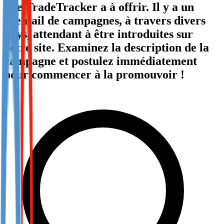
que TradeTracker a à offrir. Il y a un
Not already our Publisher?
éventail de campagnes, à travers divers
Sign up here
pays, attendant à être introduites sur
votre site. Examinez la description de la
campagne et postulez immédiatement
pour commencer à la promouvoir !