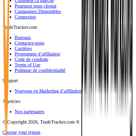
Comment ça marche
Pourquoi nous choisir
Campagnes Disponibles
Connexion
TradeTracker.com
Bureaux
Contactez-nous
Carrières
Programme d’affiliation
Code de conduite
Terms of Use
Politique de confidentialité
Support
Nouveau en Marketing d’affiliation
Agencies
Nos partenaires
© Copyright 2026, TradeTracker.com ®
Choose your region