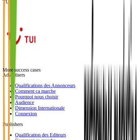
TUI
More success cases
Advertisers
Qualifications des Annonceurs
Comment ça marche
Pourquoi nous choisir
Audience
Dimension Internationale
Connexion
Publishers
Qualification des Editeurs