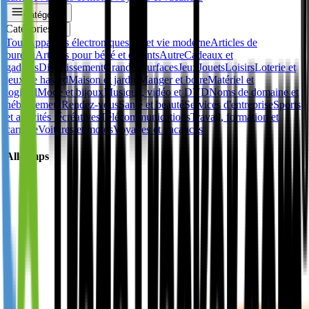
Catégories
Catégories
✕
Tous
Appareils électroniques
Art et vie moderne
Articles de
bureau
Articles pour bébé et enfants
Autre
Cadeaux et
gadgets
Divertissement
Grandes surfaces
Jeux
Jouets
Loisirs
Loterie et
jeux de hasard
Maison et jardin
Manger et boire
Matériel et
logiciel
Mode et bijoux
Musique, vidéo et DVD
Noms de domaine et
hébergement
Rendez-vous
Santé et beauté
Services d'entreprise
Sports
et activités récréatives
Télécommunications
Travail, formation et
carrière
Voitures et motos
Voyages et vacances
Allcamps