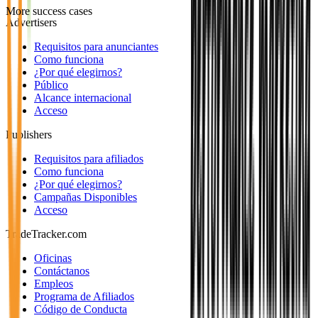
More success cases
Advertisers
Requisitos para anunciantes
Como funciona
¿Por qué elegirnos?
Público
Alcance internacional
Acceso
Publishers
Requisitos para afiliados
Como funciona
¿Por qué elegirnos?
Campañas Disponibles
Acceso
TradeTracker.com
Oficinas
Contáctanos
Empleos
Programa de Afiliados
Código de Conducta