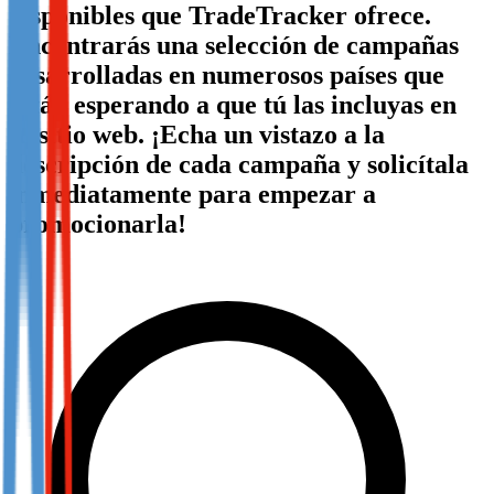
disponibles que TradeTracker ofrece.
Not already our Publisher?
Encontrarás una selección de campañas
Sign up here
desarrolladas en numerosos países que
están esperando a que tú las incluyas en
tu sitio web. ¡Echa un vistazo a la
descripción de cada campaña y solicítala
inmediatamente para empezar a
promocionarla!