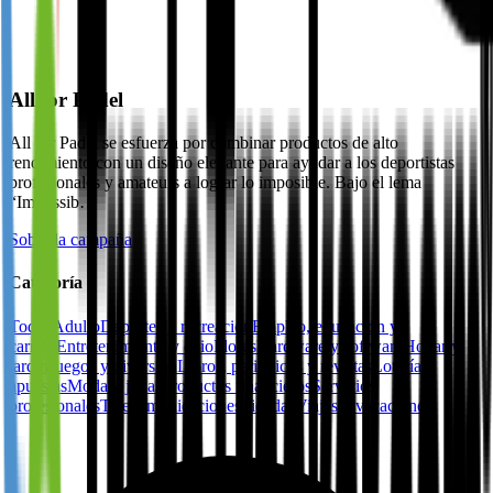
All for Padel
All for Padel se esfuerza por combinar productos de alto
rendimiento con un diseño elegante para ayudar a los deportistas
profesionales y amateurs a lograr lo imposible. Bajo el lema
“Impossib…
Sobre la campaña
Categoría
Todos
Adulto
Deportes y recreación
Empleo, educación y
carrera
Entretenimiento y ocio
Flores
Hardware y software
Hogar y
jardín
Juegos y diversión
Libros, periódicos y revistas
Lotería y
apuestas
Moda y joyas
Productos financieros
Servicios
profesionales
Telecomunicaciones
Tiendas
Viajes y vacaciones