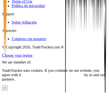
Terms of Use
Política de privacidad
Support
Sobre Afiliación
Agencies
Colabora con nosotros
© Copyright 2026, TradeTracker.com ®
Choose your region
We are member of:
TradeTracker uses cookies. If you continue on our website, you
agree with it
placing cookies and processing this data
by us and our
partners.
×