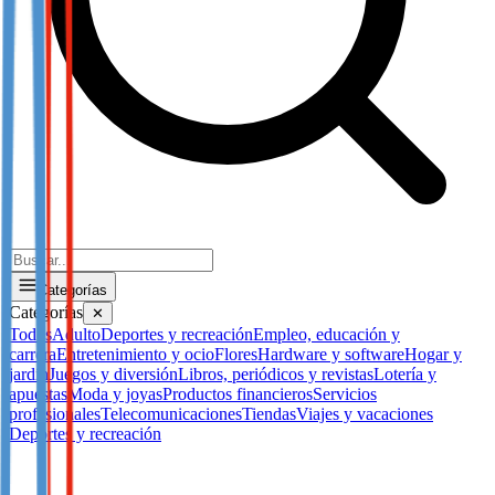
Categorías
Categorías
✕
Todos
Adulto
Deportes y recreación
Empleo, educación y
carrera
Entretenimiento y ocio
Flores
Hardware y software
Hogar y
jardín
Juegos y diversión
Libros, periódicos y revistas
Lotería y
apuestas
Moda y joyas
Productos financieros
Servicios
profesionales
Telecomunicaciones
Tiendas
Viajes y vacaciones
Deportes y recreación