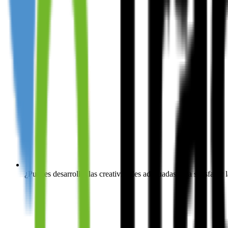
¿Puedes desarrollar las creatividades adecuadas para satisfacer l