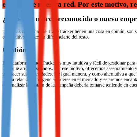
efectiva de nuestra red. Por este motivo, 
Not already our Publisher?
¿Eres una marca reconocida o nueva empr
Sign up here
Todas las campañas de TradeTracker tienen una cosa en común, son suf
competitivo y necesita diferenciarte del resto.
Gestión
La plataforma TradeTracker es muy intuitiva y fácil de gestionar para
para que arroje resultados. Por ese motivo, ofrecemos asesoramiento 
satisfacer sus necesidades. De igual manera, y como alternativa a qu
buena relación con agencias líderes en el mercado y estaremos encanta
externalizar la gestión de la campaña debería tomarse teniendo en cuen