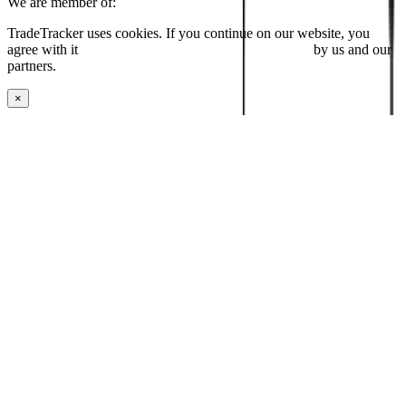
We are member of:
TradeTracker uses cookies. If you continue on our website, you
agree with it
placing cookies and processing this data
by us and our
partners.
×