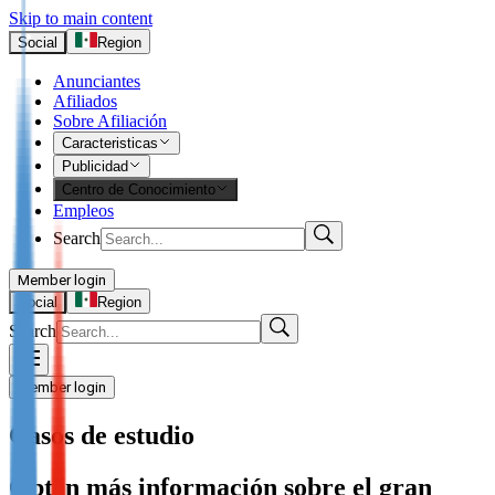
Skip to main content
Social
Region
Anunciantes
Afiliados
Sobre Afiliación
Caracteristicas
Publicidad
Centro de Conocimiento
Empleos
Search
Member login
I’m Advertiser
Social
Region
Search
Login
Not already our Advertiser?
Member login
Sign up here
Casos de estudio
I’m Publisher
Obtén más información sobre el gran
Login