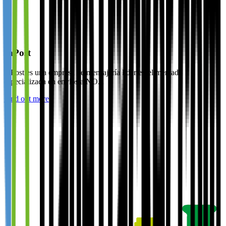
InPost
InPost es una empresa de mensajería líder en el mercado
especializada en envíos a NO...
Find out more