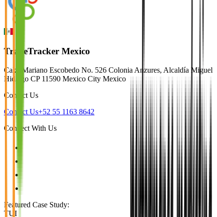
TradeTracker Mexico
Calz. Mariano Escobedo No. 526 Colonia Anzures, Alcaldía Miguel
Hidalgo CP 11590 Mexico City Mexico
Contact Us
Contact Us
+52 55 1163 8642
Connect With Us
Featured Case Study
:
TUI