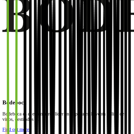
Bodeboca
Bodeboca es el ecommerce líder en España en la venta online de
vinos, destilados y...
Find out more