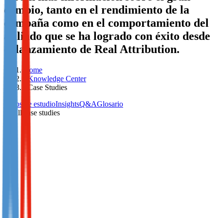
cambio, tanto en el rendimiento de la
Not already our Publisher?
campaña como en el comportamiento del
Sign up here
afiliado que se ha logrado con éxito desde
el lanzamiento de Real Attribution.
Home
>
Knowledge Center
>
Case Studies
Casos de estudio
Insights
Q&A
Glosario
All case studies