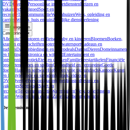
DVD
Overige
Persoonlijke internetdiensten
Reizen en
vakanties
Speelgoed
Sport en
recreatie
Telecommunicatie
Warenhuizen
Werk, opleiding en
carrière
Wonen, huis en tuin
Zakelijke dienstverlening
Categorieën
Categorieën
✕
Alle
Auto's, motoren en fietsen
Baby en kinderen
Bloemen
Boeken,
kranten en tijdschriften
Boten en watersport
Cadeaus en
gadgets
Dagaanbiedingen en groepdeals
Dating
Dieren
Domeinnamen
en hosting
Elektronica en witgoed
Entertainment en
ontspanning
Erotiek
Eten en drinken
Familie
Feestartikelen
Financiële
producten
Games en spellen
Gezondheid en verzorging
Goede
doelen
Hard- en software
Hobby en vrije tijd
Juridisch
Kantoor
Kunst
en lifestyle
Mode en sieraden
Muziek, video en
DVD
Overige
Persoonlijke internetdiensten
Reizen en
vakanties
Speelgoed
Sport en
recreatie
Telecommunicatie
Warenhuizen
Werk, opleiding en
carrière
Wonen, huis en tuin
Zakelijke dienstverlening
DeBloemist.nl