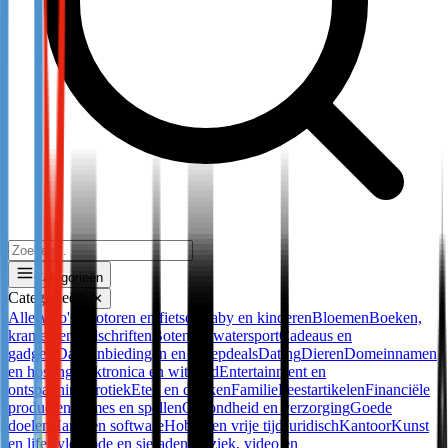
Categorieën
Categorieën
✕
Alle
Auto's, motoren en fietsen
Baby en kinderen
Bloemen
Boeken,
kranten en tijdschriften
Boten en watersport
Cadeaus en
gadgets
Dagaanbiedingen en groepdeals
Dating
Dieren
Domeinnamen
en hosting
Elektronica en witgoed
Entertainment en
ontspanning
Erotiek
Eten en drinken
Familie
Feestartikelen
Financiële
producten
Games en spellen
Gezondheid en verzorging
Goede
doelen
Hard- en software
Hobby en vrije tijd
Juridisch
Kantoor
Kunst
en lifestyle
Mode en sieraden
Muziek, video en