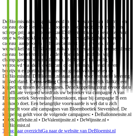
DeBloemist.nl is gespecialiseerd in het versturen van bloemen en
cadeaus door Nederland. Door een groot assortiment tegen een
scherpe prijs aan te bieden kan DeBloemist.nl veel bezoekers van
onze webshop klant noemen. Voor iedere gelegenheid worden
cadeaus aangeboden en het assortiment blijft groeien. In de
webwinkel van DeBloemist.nl kan men gemakkelijk en snel allerlei
cadeaus bestellen, onder andere boeketten, knuffels, wijn,
champagne en heliumballonnen. Het betalen kan veilig en
vertrouwd via Ideal, credit card of op rekening. Steeds meer
bedrijven en particulieren zien het gemak van bestellen op
DeBloemist.nl. DeBloemist.nl staat garant voor een snelle levering
in Nederland.
Cross-selling
Cross-selling is mogelijk dankzij een
koppeling tussen de campagnes. Deze koppeling zorgt ervoor dat u
als affiliate vergoed wordt als uw bezoeker via campagne A van
Bloemboetiek Stevenshof binnenkomt, maar bij campagne B een
aankoop doet. Een belangrijke voorwaarde is wel dat u zich
aanmeldt voor alle campagnes van Bloemboetiek Stevenshof. De
koppeling geldt voor de volgende campagnes: • DeBallonnensite.nl
• DeKnuffelsite.nl • DeValentijnsite.nl • DeWijnsite.nl •
DeBloemist.nl
Terug naar overzicht
Ga naar de website van
DeBloemist.nl