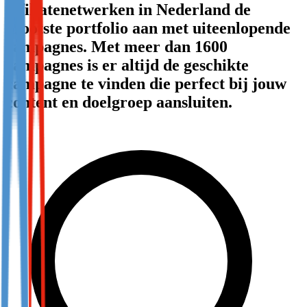
affiliatenetwerken in Nederland de
Not already our Publisher?
grootste portfolio aan met uiteenlopende
Sign up here
campagnes. Met meer dan 1600
campagnes is er altijd de geschikte
campagne te vinden die perfect bij jouw
content en doelgroep aansluiten.