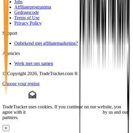
Jobs
Affiliateprogramma
Gedragscode
Terms of Use
Privacy Policy
Support
Onbekend met affiliatemarketing?
Agencies
Werk met ons samen
© Copyright 2026, TradeTracker.com ®
Choose your region
TradeTracker uses cookies. If you continue on our website, you
agree with it
placing cookies and processing this data
by us and our
partners.
×