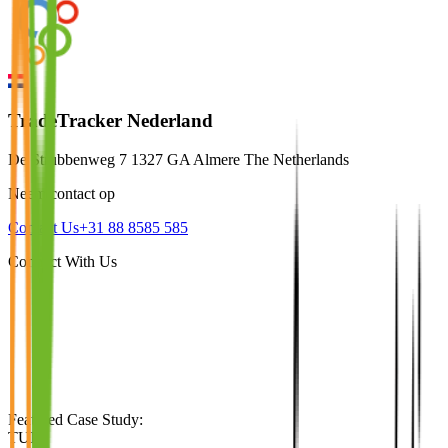
TradeTracker Nederland
De Strubbenweg 7 1327 GA Almere The Netherlands
Neem contact op
Contact Us
+31 88 8585 585
Connect With Us
Featured Case Study
:
TUI