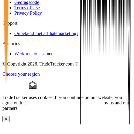
Gedragscode
Terms of Use
Privacy Policy
Support
Onbekend met affiliatemarketing?
Agencies
Werk met ons samen
© Copyright 2026, TradeTracker.com ®
Choose your region
TradeTracker uses cookies. If you continue on our website, you
agree with it
placing cookies and processing this data
by us and our
partners.
×