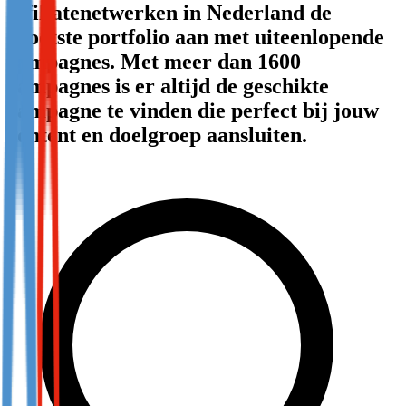
affiliatenetwerken in Nederland de
Not already our Publisher?
grootste portfolio aan met uiteenlopende
Sign up here
campagnes. Met meer dan 1600
campagnes is er altijd de geschikte
campagne te vinden die perfect bij jouw
content en doelgroep aansluiten.