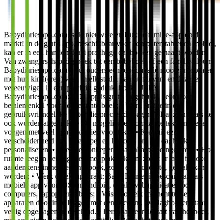
Babydiariesapp.com is de nieuwste en leukste familie-app op de
markt! In de gratis app, beschikbaar voor computer, tablet en mobiel,
kan er in een handomdraai prachtige dagboeken gemaakt worden.
Van zwangerschapsdagboek tot een babyboek of een familie-album.
Babydiariesapp.com biedt ouders een tool om alle mooie momenten
met hun kind(eren) vast, in elk stadia van hun leven, en deze te
vereeuwigen in een prachtig gedrukt boek. USP’s
Babydiariesapp.com: • De app is gratis in gebruik, gebruikers
betalen enkel voor het geprinte boek; • Werk online in een
gebruiksvriendelijke editor die precies de pagina’s laat zien zoals ze
ook worden afgedrukt; • De mogelijkheid om lange teksten toe te
voegen met veel opmaakopties voor tekst; • Kies uit een
verscheidenheid aan lettertypes en lay-outs om het dagboek te
personaliseren; • Voeg een onbeperkt aantal afbeeldingen toe; • Hou
ruimte leeg in het dagboek met plakvlakken, zodat er later fysieke
aandenkens in het geprinte boek, zoals een echofoto, geplakt kan
worden; • Werk op elk apparaat: Baby Diaries is beschikbaar als
mobiele app voor iOS én Android, en als webapplicatie voor
computers, laptops en tablets; • Wissel op elk moment tussen
apparaten door in te loggen met een account. De dagboeken staan
veilig opgeslagen in de cloud. • Personaliseer de kaft van het boek