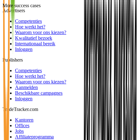
More success cases
Advertisers
Competenties
Hoe werkt het?
Waarom voor ons kiezen?
Kwalitatief bezoek
Internationaal bereik
Inloggen
Publishers
Competenties
Hoe werkt het?
Waarom voor ons kiezen?
Aanmelden
Beschikbare campagnes
Inloggen
TradeTracker.com
Kantoren
Offices
Jobs
Affiliateprogramma