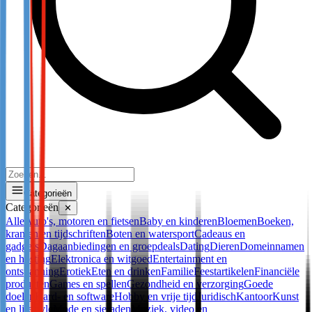
Categorieën
Categorieën
✕
Alle
Auto's, motoren en fietsen
Baby en kinderen
Bloemen
Boeken,
kranten en tijdschriften
Boten en watersport
Cadeaus en
gadgets
Dagaanbiedingen en groepdeals
Dating
Dieren
Domeinnamen
en hosting
Elektronica en witgoed
Entertainment en
ontspanning
Erotiek
Eten en drinken
Familie
Feestartikelen
Financiële
producten
Games en spellen
Gezondheid en verzorging
Goede
doelen
Hard- en software
Hobby en vrije tijd
Juridisch
Kantoor
Kunst
en lifestyle
Mode en sieraden
Muziek, video en