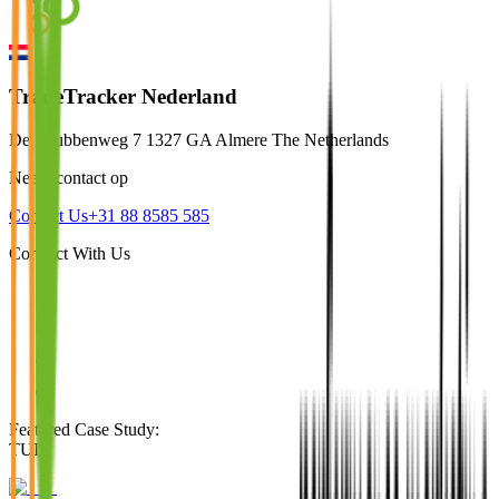
TradeTracker Nederland
De Strubbenweg 7 1327 GA Almere The Netherlands
Neem contact op
Contact Us
+31 88 8585 585
Connect With Us
Featured Case Study
:
TUI