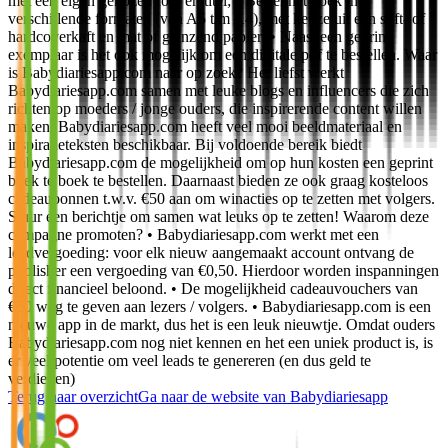
met een eigen gekozen foto en titel; • Bestel het boek in
verschillende formaten (van A5 t/m A4), met keuze uit een soft- of
hardcoverkaft en mat of glanzend papier; • Naast een geprint
exemplaar is het ook mogelijk om een digitale pdf te bestellen. Waar
is Babydiariesapp.com naar op zoek? Het liefst werkt
Babydiariesapp.com samen met leuke blogs en influencers die zich
richten op moeders / jonge ouders, die inspirerende content willen
maken. Babydiariesapp.com heeft veel mooi beeldmateriaal en
inspiratieteksten beschikbaar. Bij voldoende bereik biedt
Babydiariesapp.com de mogelijkheid om op hun kosten een geprint
boek te boek te bestellen. Daarnaast bieden ze ook graag kosteloos
cadeaubonnen t.w.v. €50 aan om winacties op te zetten met volgers.
Stuur een berichtje om samen wat leuks op te zetten! Waarom deze
campagne promoten? • Babydiariesapp.com werkt met een
leadvergoeding: voor elk nieuw aangemaakt account ontvang de
publisher een vergoeding van €0,50. Hierdoor worden inspanningen
direct financieel beloond. • De mogelijkheid cadeauvouchers van
€50 weg te geven aan lezers / volgers. • Babydiariesapp.com is een
nieuwe app in de markt, dus het is een leuk nieuwtje. Omdat ouders
Babydiariesapp.com nog niet kennen en het een uniek product is, is
er veel potentie om veel leads te genereren (en dus geld te
verdienen)
Terug naar overzicht
Ga naar de website van
Babydiariesapp