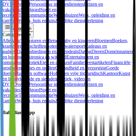
DVD
Overige
Persoonlijke internetdiensten
Reizen en
vakanties
Speelgoed
Sport en
recreatie
Telecommunicatie
Warenhuizen
Werk, opleiding en
carrière
Wonen, huis en tuin
Zakelijke dienstverlening
Categorieën
Categorieën
✕
Alle
Auto's, motoren en fietsen
Baby en kinderen
Bloemen
Boeken,
kranten en tijdschriften
Boten en watersport
Cadeaus en
gadgets
Dagaanbiedingen en groepdeals
Dating
Dieren
Domeinnamen
en hosting
Elektronica en witgoed
Entertainment en
ontspanning
Erotiek
Eten en drinken
Familie
Feestartikelen
Financiële
producten
Games en spellen
Gezondheid en verzorging
Goede
doelen
Hard- en software
Hobby en vrije tijd
Juridisch
Kantoor
Kunst
en lifestyle
Mode en sieraden
Muziek, video en
DVD
Overige
Persoonlijke internetdiensten
Reizen en
vakanties
Speelgoed
Sport en
recreatie
Telecommunicatie
Warenhuizen
Werk, opleiding en
carrière
Wonen, huis en tuin
Zakelijke dienstverlening
Babydiariesapp