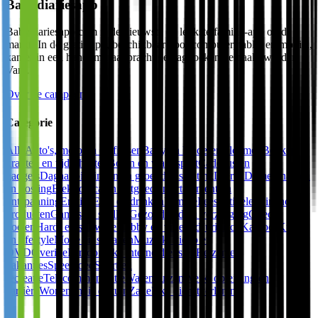
Babydiariesapp
Babydiariesapp.com is de nieuwste en leukste familie-app op de
markt! In de gratis app, beschikbaar voor computer, tablet en mobiel,
kan er in een handomdraai prachtige dagboeken gemaakt worden.
Van …
Over de campagne
Categorie
Alle
Auto's, motoren en fietsen
Baby en kinderen
Bloemen
Boeken,
kranten en tijdschriften
Boten en watersport
Cadeaus en
gadgets
Dagaanbiedingen en groepdeals
Dating
Dieren
Domeinnamen
en hosting
Elektronica en witgoed
Entertainment en
ontspanning
Erotiek
Eten en drinken
Familie
Feestartikelen
Financiële
producten
Games en spellen
Gezondheid en verzorging
Goede
doelen
Hard- en software
Hobby en vrije tijd
Juridisch
Kantoor
Kunst
en lifestyle
Mode en sieraden
Muziek, video en
DVD
Overige
Persoonlijke internetdiensten
Reizen en
vakanties
Speelgoed
Sport en
recreatie
Telecommunicatie
Warenhuizen
Werk, opleiding en
carrière
Wonen, huis en tuin
Zakelijke dienstverlening