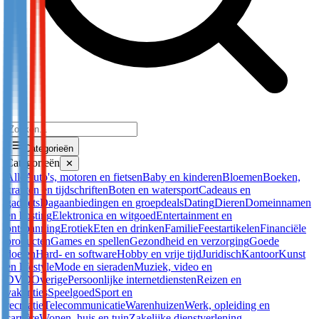
Categorieën
Categorieën
✕
Alle
Auto's, motoren en fietsen
Baby en kinderen
Bloemen
Boeken,
kranten en tijdschriften
Boten en watersport
Cadeaus en
gadgets
Dagaanbiedingen en groepdeals
Dating
Dieren
Domeinnamen
en hosting
Elektronica en witgoed
Entertainment en
ontspanning
Erotiek
Eten en drinken
Familie
Feestartikelen
Financiële
producten
Games en spellen
Gezondheid en verzorging
Goede
doelen
Hard- en software
Hobby en vrije tijd
Juridisch
Kantoor
Kunst
en lifestyle
Mode en sieraden
Muziek, video en
DVD
Overige
Persoonlijke internetdiensten
Reizen en
vakanties
Speelgoed
Sport en
recreatie
Telecommunicatie
Warenhuizen
Werk, opleiding en
carrière
Wonen, huis en tuin
Zakelijke dienstverlening