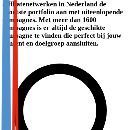
affiliatenetwerken in Nederland de
Not already our Publisher?
grootste portfolio aan met uiteenlopende
Sign up here
campagnes. Met meer dan 1600
campagnes is er altijd de geschikte
campagne te vinden die perfect bij jouw
content en doelgroep aansluiten.