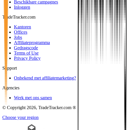
Beschikbare campagnes
Inloggen
TradeTracker.com
Kantoren
Offices
Jobs
Affiliateprogramma
Gedragscode
Terms of Use
Privacy Policy
Support
Onbekend met affiliatemarketing?
Agencies
Werk met ons samen
© Copyright 2026, TradeTracker.com ®
Choose your region