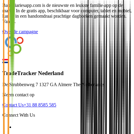
Babydiariesapp.com is de nieuwste en leukste familie-app op de
markt! In de gratis app, beschikbaar voor computer, tablet en mobiel,
kan er in een handomdraai prachtige dagboeken gemaakt worden.
Van …
Over de campagne
TradeTracker Nederland
De Strubbenweg 7 1327 GA Almere The Netherlands
Neem contact op
Contact Us
+31 88 8585 585
Connect With Us