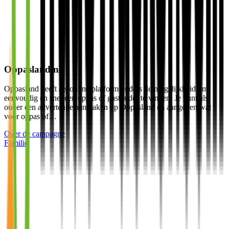
Oppasland.nl
Oppasland geeft als online platform ouders de mogelijkheid om
eenvoudig en snel een oppas of gastouder te vinden. Je kunt als
ouder een advertentie aanmaken op Oppasland en aangeven wat
voor oppas of…
Over de campagne
Familie