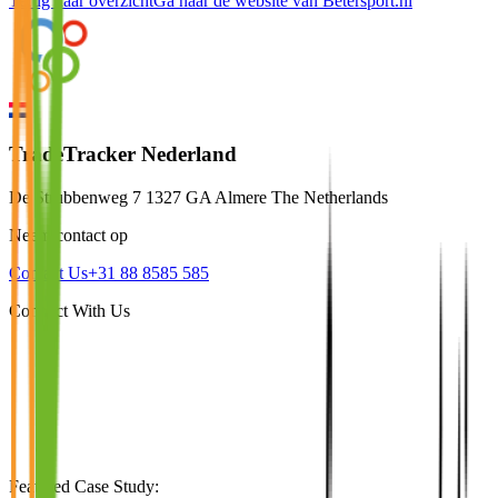
Terug naar overzicht
Ga naar de website van
Betersport.nl
TradeTracker Nederland
De Strubbenweg 7 1327 GA Almere The Netherlands
Neem contact op
Contact Us
+31 88 8585 585
Connect With Us
Featured Case Study
: