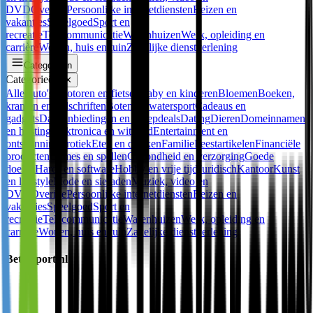
DVD
Overige
Persoonlijke internetdiensten
Reizen en
vakanties
Speelgoed
Sport en
recreatie
Telecommunicatie
Warenhuizen
Werk, opleiding en
carrière
Wonen, huis en tuin
Zakelijke dienstverlening
Categorieën
Categorieën
✕
Alle
Auto's, motoren en fietsen
Baby en kinderen
Bloemen
Boeken,
kranten en tijdschriften
Boten en watersport
Cadeaus en
gadgets
Dagaanbiedingen en groepdeals
Dating
Dieren
Domeinnamen
en hosting
Elektronica en witgoed
Entertainment en
ontspanning
Erotiek
Eten en drinken
Familie
Feestartikelen
Financiële
producten
Games en spellen
Gezondheid en verzorging
Goede
doelen
Hard- en software
Hobby en vrije tijd
Juridisch
Kantoor
Kunst
en lifestyle
Mode en sieraden
Muziek, video en
DVD
Overige
Persoonlijke internetdiensten
Reizen en
vakanties
Speelgoed
Sport en
recreatie
Telecommunicatie
Warenhuizen
Werk, opleiding en
carrière
Wonen, huis en tuin
Zakelijke dienstverlening
Betersport.nl