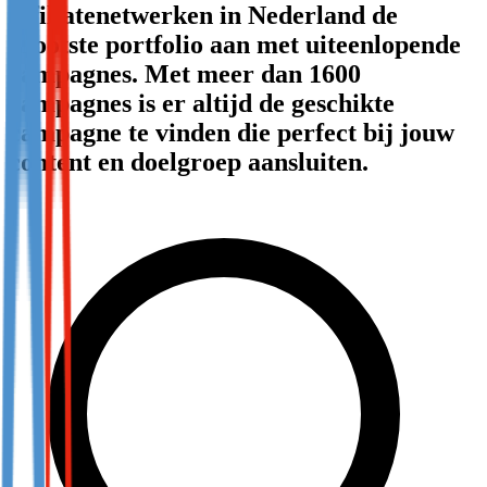
affiliatenetwerken in Nederland de
Not already our Publisher?
grootste portfolio aan met uiteenlopende
Sign up here
campagnes. Met meer dan 1600
campagnes is er altijd de geschikte
campagne te vinden die perfect bij jouw
content en doelgroep aansluiten.