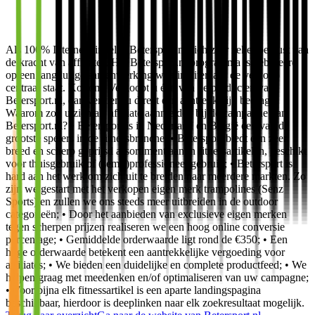
Als 100% Internetwinkel is Betersport.nl zich zeer zeker bewust van
de kracht van affiliates. Het Betersport.nl programma is gebaseerd
op een langdurige samenwerking waarin uiteraard de verkoop
centraal staat. Kortom: Verkoopt u één van de producten van
Betersport.nl, dan verdient u direct een aantrekkelijk bedrag!
Waarom zou u zich als affiliate aanmelden bij de campagne van
Betersport.nl? • Betersport is in Nederland en België een van de
grootste spelers in de fitnessbranche; • Betersport biedt een zeer
breed en scherp geprijsd assortiment aan in fitnessartikelen, geschikt
voor thuisgebruik of (semi-)professioneel gebruik; • Betersport is
hard aan het werk om zich uit te breiden naar meerdere markten. Zo
zijn we gestart met het verkopen eigen merk trampolines (Senz
Sports) en zullen we ons steeds meer uitbreiden in de outdoor
categorieën; • Door het aanbieden van exclusieve eigen merken
tegen scherpen prijzen realiseren we een hoog online conversie
percentage; • Gemiddelde orderwaarde ligt rond de €350; • Een
hoge orderwaarde betekent een aantrekkelijke vergoeding voor
affiliates; • We bieden een duidelijke en complete productfeed; • We
helpen graag met meedenken en/of optimaliseren van uw campagne;
• Voor bijna elk fitnessartikel is een aparte landingspagina
beschikbaar, hierdoor is deeplinken naar elk zoekresultaat mogelijk.