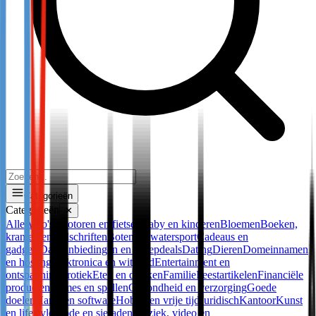
Categorieën
Categorieën
✕
Alle
Auto's, motoren en fietsen
Baby en kinderen
Bloemen
Boeken,
kranten en tijdschriften
Boten en watersport
Cadeaus en
gadgets
Dagaanbiedingen en groepdeals
Dating
Dieren
Domeinnamen
en hosting
Elektronica en witgoed
Entertainment en
ontspanning
Erotiek
Eten en drinken
Familie
Feestartikelen
Financiële
producten
Games en spellen
Gezondheid en verzorging
Goede
doelen
Hard- en software
Hobby en vrije tijd
Juridisch
Kantoor
Kunst
en lifestyle
Mode en sieraden
Muziek, video en