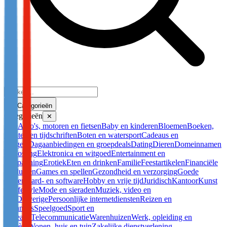
Categorieën
Categorieën
✕
Alle
Auto's, motoren en fietsen
Baby en kinderen
Bloemen
Boeken,
kranten en tijdschriften
Boten en watersport
Cadeaus en
gadgets
Dagaanbiedingen en groepdeals
Dating
Dieren
Domeinnamen
en hosting
Elektronica en witgoed
Entertainment en
ontspanning
Erotiek
Eten en drinken
Familie
Feestartikelen
Financiële
producten
Games en spellen
Gezondheid en verzorging
Goede
doelen
Hard- en software
Hobby en vrije tijd
Juridisch
Kantoor
Kunst
en lifestyle
Mode en sieraden
Muziek, video en
DVD
Overige
Persoonlijke internetdiensten
Reizen en
vakanties
Speelgoed
Sport en
recreatie
Telecommunicatie
Warenhuizen
Werk, opleiding en
carrière
Wonen, huis en tuin
Zakelijke dienstverlening