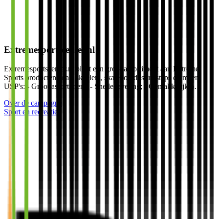
Extremesportscenter.nl
Extremesportscenter.nl biedt een groot assortiment aan Extreme
Sports producten zoals skeelers, skateboard, stuntsteps en meer.
USP's: - Groot assortiment; - Snelle levering; - Gemakkelijk o…
Over de campagne
Sport en recreatie