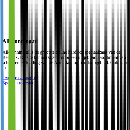
All4running.nl
All4running.nl is de grootste online hardloopspeciaalzaak van de
Benelux. De site kenmerkt zich door een uitgebreid assortiment van
schoenen en kleding van de A-merken op hardloopgebied. Ook is er
in…
Over de campagne
Sport en recreatie