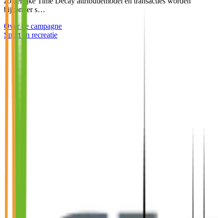
zo eerlijke Time Decay attributiemodel en transacties worden
bijzonder s…
Over de campagne
Sport en recreatie