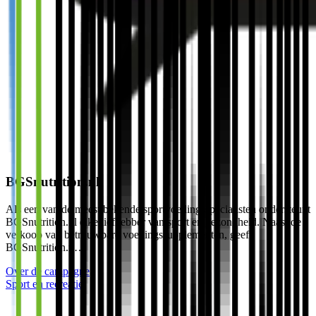
BGSnutrition.nl
Als een van de meest bekende sportvoedingsspecialisten ondersteunt
BGSnutrition.nl elke liefhebber van sport en gezondheid. Naast de
verkoop van betrouwbare voedingssupplementen, geeft
BGSnutrition.n…
Over de campagne
Sport en recreatie