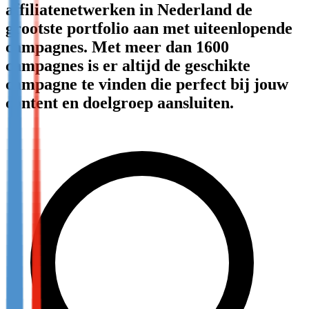
affiliatenetwerken in Nederland de
Not already our Publisher?
grootste portfolio aan met uiteenlopende
Sign up here
campagnes. Met meer dan 1600
campagnes is er altijd de geschikte
campagne te vinden die perfect bij jouw
content en doelgroep aansluiten.