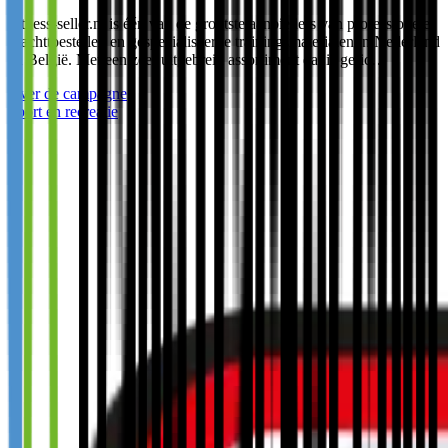
Fitness-seller.nl is één van de grootste aanbieders van professionele
krachttoestellen en gespecialiseerde trainingsmaterialen in Nederland
en België. Met een zeer uitgebreid assortiment dat is geric…
Over de campagne
Sport en recreatie