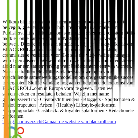
Welkom bij het merk dat mensen helpt zich beter te voelen en te
bewegen, goed te slapen en hun prestaties te maximaliseren.
Publishers, dit is jullie kans om samen te werken met een sterk Duits
merk en onze aanwezigheid in Nederland en België verder uit te
bouwen. Door je bij ons aan te melden, krijg je de mogelijkheid om
BLACKROLL.com-producten te promoten en aantrekkelijke
commissies te verdienen voor elke sale die via jouw inspanningen
wordt gerealiseerd. We waarderen onze publishers enorm en streven
altijd naar een samenwerking waar beide kanten beter van worden.
Naast de traditionele affiliate-relaties staan we open voor
verschillende samenwerkingsmodellen om ons gezamenlijke succes
te vergroten. Sluit je vandaag nog aan en help mee de toekomst van
BLACKROLL.com in Europa vorm te geven. Laten we
samenwerken en resultaten behalen! Wij zijn met name
geïnteresseerd in: · Creators/Influencers · Bloggers · Sportscholen &
Fysiotherapeuten · Artsen · (Healthy) Lifestyle-platformen ·
Shoppingportals · Cashback- & loyaliteitsplatformen · Redactionele
platformen
Terug naar overzicht
Ga naar de website van
blackroll.com