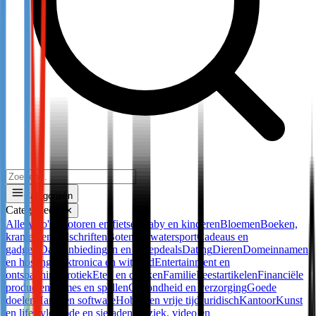
Categorieën
Categorieën
✕
Alle
Auto's, motoren en fietsen
Baby en kinderen
Bloemen
Boeken,
kranten en tijdschriften
Boten en watersport
Cadeaus en
gadgets
Dagaanbiedingen en groepdeals
Dating
Dieren
Domeinnamen
en hosting
Elektronica en witgoed
Entertainment en
ontspanning
Erotiek
Eten en drinken
Familie
Feestartikelen
Financiële
producten
Games en spellen
Gezondheid en verzorging
Goede
doelen
Hard- en software
Hobby en vrije tijd
Juridisch
Kantoor
Kunst
en lifestyle
Mode en sieraden
Muziek, video en