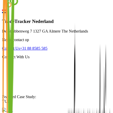
TradeTracker Nederland
De Strubbenweg 7 1327 GA Almere The Netherlands
Neem contact op
Contact Us
+31 88 8585 585
Connect With Us
Featured Case Study
:
TUI