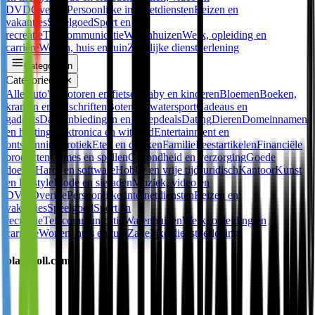
DVD
Overige
Persoonlijke internetdiensten
Reizen en
vakanties
Speelgoed
Sport en
recreatie
Telecommunicatie
Warenhuizen
Werk, opleiding en
carrière
Wonen, huis en tuin
Zakelijke dienstverlening
Categorieën
Categorieën
✕
Alle
Auto's, motoren en fietsen
Baby en kinderen
Bloemen
Boeken,
kranten en tijdschriften
Boten en watersport
Cadeaus en
gadgets
Dagaanbiedingen en groepdeals
Dating
Dieren
Domeinnamen
en hosting
Elektronica en witgoed
Entertainment en
ontspanning
Erotiek
Eten en drinken
Familie
Feestartikelen
Financiële
producten
Games en spellen
Gezondheid en verzorging
Goede
doelen
Hard- en software
Hobby en vrije tijd
Juridisch
Kantoor
Kunst
en lifestyle
Mode en sieraden
Muziek, video en
DVD
Overige
Persoonlijke internetdiensten
Reizen en
vakanties
Speelgoed
Sport en
recreatie
Telecommunicatie
Warenhuizen
Werk, opleiding en
carrière
Wonen, huis en tuin
Zakelijke dienstverlening
blackroll.com