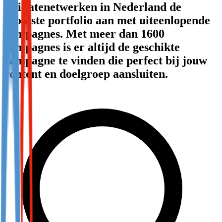
affiliatenetwerken in Nederland de
Not already our Publisher?
grootste portfolio aan met uiteenlopende
Sign up here
campagnes. Met meer dan 1600
campagnes is er altijd de geschikte
campagne te vinden die perfect bij jouw
content en doelgroep aansluiten.