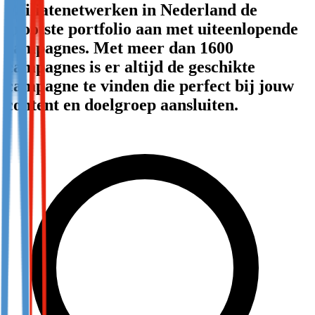
affiliatenetwerken in Nederland de
Not already our Publisher?
grootste portfolio aan met uiteenlopende
Sign up here
campagnes. Met meer dan 1600
campagnes is er altijd de geschikte
campagne te vinden die perfect bij jouw
content en doelgroep aansluiten.