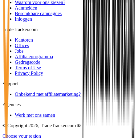
Waarom voor ons kiezen?
Aanmelden
Beschikbare campagnes
Inloggen
TradeTracker.com
Kantoren
Offices
Jobs
Affiliateprogramma
Gedragscode
Terms of Use
Privacy Policy
Support
Onbekend met affiliatemarketing?
Agencies
Werk met ons samen
© Copyright 2026, TradeTracker.com ®
Choose your region