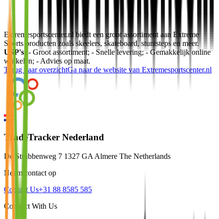
Extremesportscenter.nl biedt een groot assortiment aan Extreme
Sports producten zoals skeelers, skateboard, stuntsteps en meer.
USP's:
- Groot assortiment; - Snelle levering; - Gemakkelijk online
winkelen; - Advies op maat.
Terug naar overzicht
Ga naar de website van
Extremesportscenter.nl
TradeTracker Nederland
De Strubbenweg 7 1327 GA Almere The Netherlands
Neem contact op
Contact Us
+31 88 8585 585
Connect With Us