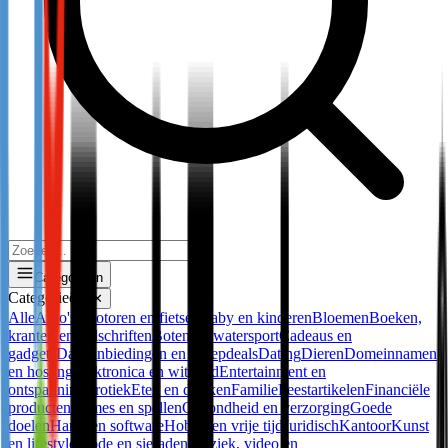
Categorieën
Categorieën
✕
Alle
Auto's, motoren en fietsen
Baby en kinderen
Bloemen
Boeken,
kranten en tijdschriften
Boten en watersport
Cadeaus en
gadgets
Dagaanbiedingen en groepdeals
Dating
Dieren
Domeinnamen
en hosting
Elektronica en witgoed
Entertainment en
ontspanning
Erotiek
Eten en drinken
Familie
Feestartikelen
Financiële
producten
Games en spellen
Gezondheid en verzorging
Goede
doelen
Hard- en software
Hobby en vrije tijd
Juridisch
Kantoor
Kunst
en lifestyle
Mode en sieraden
Muziek, video en