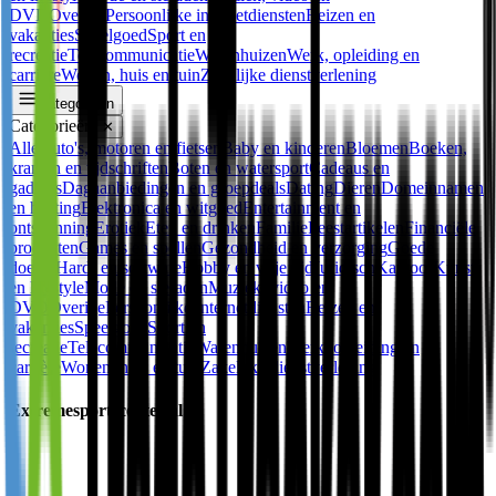
DVD
Overige
Persoonlijke internetdiensten
Reizen en
vakanties
Speelgoed
Sport en
recreatie
Telecommunicatie
Warenhuizen
Werk, opleiding en
carrière
Wonen, huis en tuin
Zakelijke dienstverlening
Categorieën
Categorieën
✕
Alle
Auto's, motoren en fietsen
Baby en kinderen
Bloemen
Boeken,
kranten en tijdschriften
Boten en watersport
Cadeaus en
gadgets
Dagaanbiedingen en groepdeals
Dating
Dieren
Domeinnamen
en hosting
Elektronica en witgoed
Entertainment en
ontspanning
Erotiek
Eten en drinken
Familie
Feestartikelen
Financiële
producten
Games en spellen
Gezondheid en verzorging
Goede
doelen
Hard- en software
Hobby en vrije tijd
Juridisch
Kantoor
Kunst
en lifestyle
Mode en sieraden
Muziek, video en
DVD
Overige
Persoonlijke internetdiensten
Reizen en
vakanties
Speelgoed
Sport en
recreatie
Telecommunicatie
Warenhuizen
Werk, opleiding en
carrière
Wonen, huis en tuin
Zakelijke dienstverlening
Extremesportscenter.nl