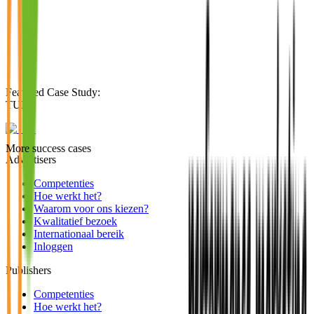
Featured Case Study
:
TUI
More success cases
Advertisers
Competenties
Hoe werkt het?
Waarom voor ons kiezen?
Kwalitatief bezoek
Internationaal bereik
Inloggen
Publishers
Competenties
Hoe werkt het?