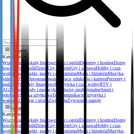
Kategorie
Kategorie
✕
Wszystkie
Artykuły biurowe
Dom i ogród
Domeny i hosting
Domy
towarowe
Dorośli
Dzieci
Gry i loterie
Gry i zabawa
Hobby i czas
wolny
Inne
Książki, gazety i czasopisma
Moda i biżuteria
Muzyka,
video i DVD
Oprogramowanie
Praca, edukacja i kariera
Prezenty i
gadżety
Produkty finansowe
Rozrywka i czas wolny
RTV i
AGD
Samochody i motocykle
Serwisy profesjonalne
Sport i
rekreacja
Sztuka użytkowa
Telekomunikacja
Turystyka i
wakacje
Zdrowie i uroda
Zwierzęta
Żywność i napoje
Kategorie
Kategorie
✕
Wszystkie
Artykuły biurowe
Dom i ogród
Domeny i hosting
Domy
towarowe
Dorośli
Dzieci
Gry i loterie
Gry i zabawa
Hobby i czas
wolny
Inne
Książki, gazety i czasopisma
Moda i biżuteria
Muzyka,