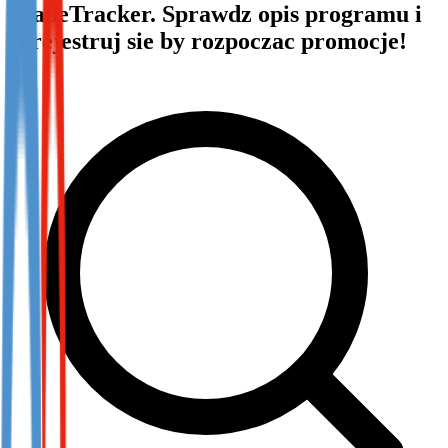
TradeTracker. Sprawdz opis programu i
Not already our Publisher?
zarejestruj sie by rozpoczac promocje!
Sign up here