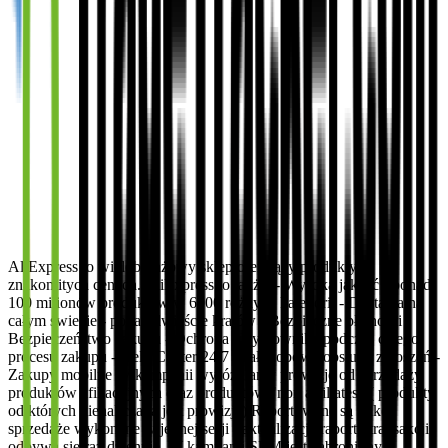
AliExpress to wielobranżowy sklep oferujący produkty w
znakomitych cenach. AliExpress to także: - Wysoka jakość - ponad
100 milionów produktów w 6000 różnych kategorii - Dostawa na
całym świecie - ponad dwieście krajów - Bezpieczne płatności -
Bezpieczeństwo zakupu - Ochrona Użytkownika podczas całego
procesu zakupu - Help Center 24/7 - całodobowa obsługa zgłoszeń -
Zakupy mobilne W kampanii wyróżniamy prowizję od sprzedaży
produktów afiliacyjnych oraz produktów "non affiliates" ( produkty
od których nienaliczana jest prowizja) Raportowane są tylko
sprzedaże wykonane w jednej sesji - aktualizacja raportu transakcji
odbywa się raz dziennie. W kampanii SEM jest zabroniony.