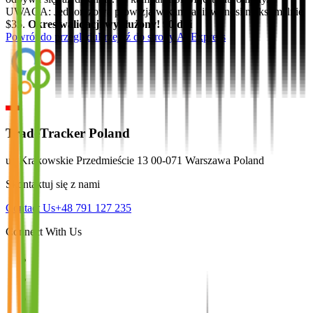
UWAGA: Jednorazowa prowizja w kampanii wynosi maksymalnie
$35.
Okres walidacji wydłużony! 90 dni
Powrót do przeglądu
Przejdź do strony
AliExpress
TradeTracker Poland
ul. Krakowskie Przedmieście 13 00-071 Warszawa Poland
Skontaktuj się z nami
Contact Us
+48 791 127 235
Connect With Us