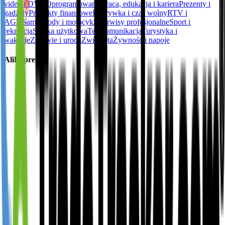
video i DVD
Oprogramowanie
Praca, edukacja i kariera
Prezenty i
gadżety
Produkty finansowe
Rozrywka i czas wolny
RTV i
AGD
Samochody i motocykle
Serwisy profesjonalne
Sport i
rekreacja
Sztuka użytkowa
Telekomunikacja
Turystyka i
wakacje
Zdrowie i uroda
Zwierzęta
Żywność i napoje
AliExpress