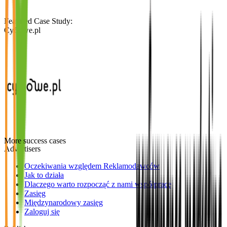
Featured Case Study
:
Cyfrowe.pl
More success cases
Advertisers
Oczekiwania względem Reklamodawców
Jak to działa
Dlaczego warto rozpocząć z nami współpracę
Zasięg
Międzynarodowy zasięg
Zaloguj się