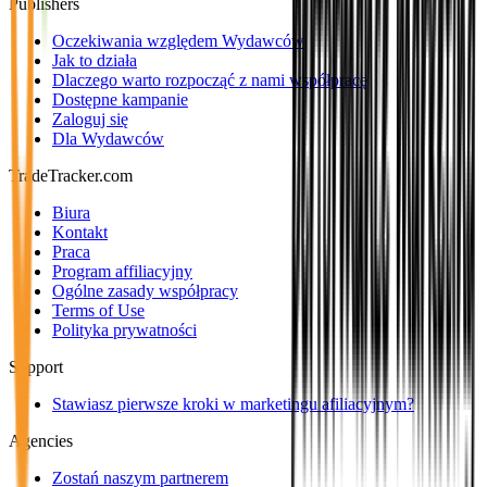
Publishers
Oczekiwania względem Wydawców
Jak to działa
Dlaczego warto rozpocząć z nami współpracę
Dostępne kampanie
Zaloguj się
Dla Wydawców
TradeTracker.com
Biura
Kontakt
Praca
Program affiliacyjny
Ogólne zasady współpracy
Terms of Use
Polityka prywatności
Support
Stawiasz pierwsze kroki w marketingu afiliacyjnym?
Agencies
Zostań naszym partnerem