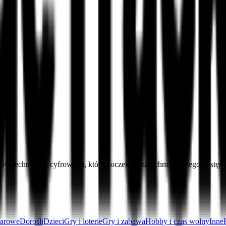
jastów technologii cyfrowych, którzy oczekują natychmiastowego dostę
arowe
Dorośli
Dzieci
Gry i loterie
Gry i zabawa
Hobby i czas wolny
Inne