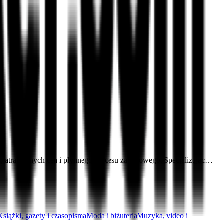
pu, atrakcyjnych cen i płynnego procesu zakupowego. Specjalizując…
Książki, gazety i czasopisma
Moda i biżuteria
Muzyka, video i