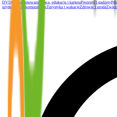
DVD
Oprogramowanie
Praca, edukacja i kariera
Prezenty i gadżety
Pro
użytkowa
Telekomunikacja
Turystyka i wakacje
Zdrowie i uroda
Zwier