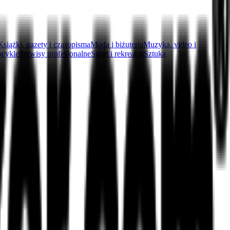
Książki, gazety i czasopisma
Moda i biżuteria
Muzyka, video i
ocykle
Serwisy profesjonalne
Sport i rekreacja
Sztuka