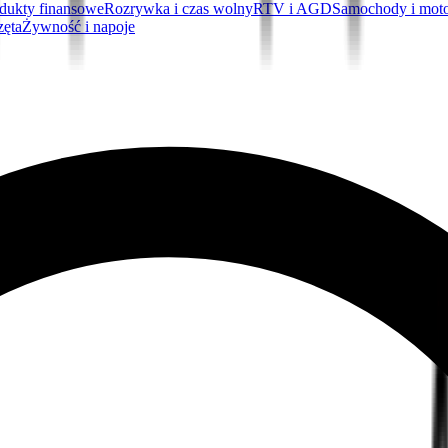
dukty finansowe
Rozrywka i czas wolny
RTV i AGD
Samochody i mot
zęta
Żywność i napoje