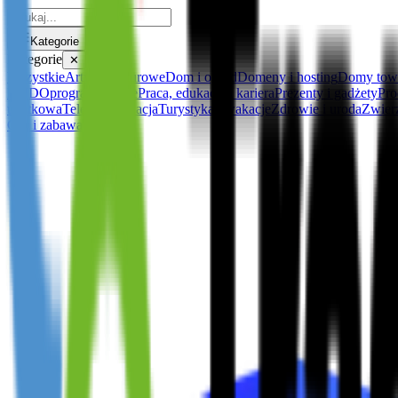
Kategorie
Kategorie
✕
Wszystkie
Artykuły biurowe
Dom i ogród
Domeny i hosting
Domy tow
DVD
Oprogramowanie
Praca, edukacja i kariera
Prezenty i gadżety
Pro
użytkowa
Telekomunikacja
Turystyka i wakacje
Zdrowie i uroda
Zwier
Gry i zabawa