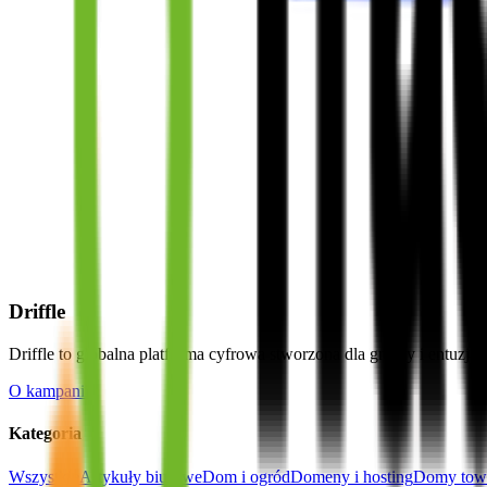
Driffle
Driffle to globalna platforma cyfrowa stworzona dla graczy i entuz
O kampanii
Kategoria
Wszystkie
Artykuły biurowe
Dom i ogród
Domeny i hosting
Domy tow