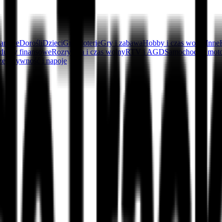
arowe
Dorośli
Dzieci
Gry i loterie
Gry i zabawa
Hobby i czas wolny
Inne
dukty finansowe
Rozrywka i czas wolny
RTV i AGD
Samochody i mot
zęta
Żywność i napoje