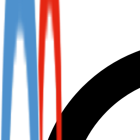
Not already our Publisher?
Sign up here