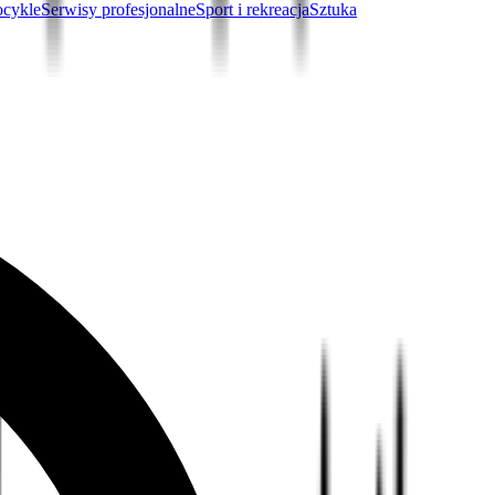
ocykle
Serwisy profesjonalne
Sport i rekreacja
Sztuka