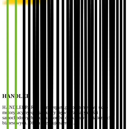
HANDLER
HANDLERPARTS (handlerparts.pl) to internetowy sklep
motoryzacyjny specjalizujący się w sprzedaży części
samochodowych oraz akcesoriów dla klientów detalicznych i
biznesowych. Oferta obejmuje szeroki …