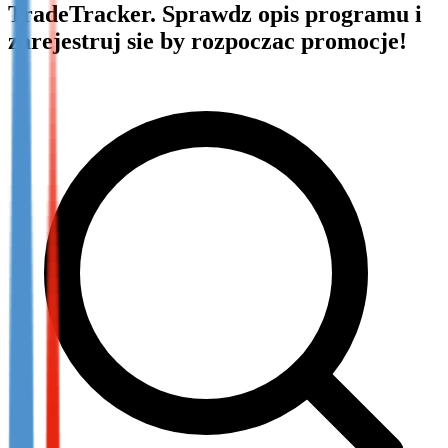
TradeTracker. Sprawdz opis programu i
Not already our Publisher?
zarejestruj sie by rozpoczac promocje!
Sign up here