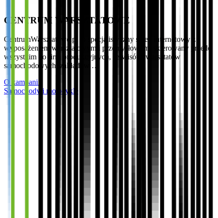
CENTRUM WARSZTATOWE
CentrumWarsztatowe.pl to specjalistyczny sklep internetowy z
wyposażeniem warsztatowym i przemysłowym, skierowany przede
wszystkim do firm produkcyjnych, serwisów, warsztatów
samochodowych, zakładów …
O kampanii
Samochody i motocykle