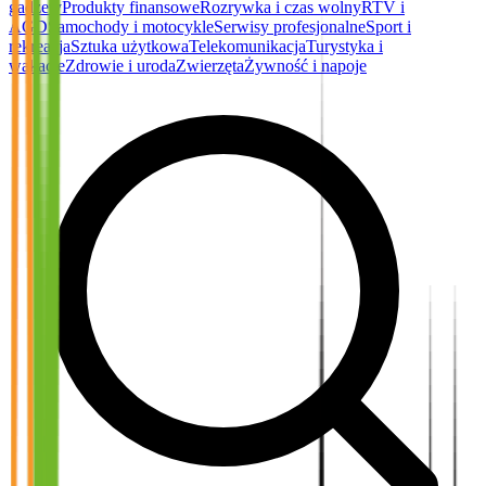
gadżety
Produkty finansowe
Rozrywka i czas wolny
RTV i
AGD
Samochody i motocykle
Serwisy profesjonalne
Sport i
rekreacja
Sztuka użytkowa
Telekomunikacja
Turystyka i
wakacje
Zdrowie i uroda
Zwierzęta
Żywność i napoje