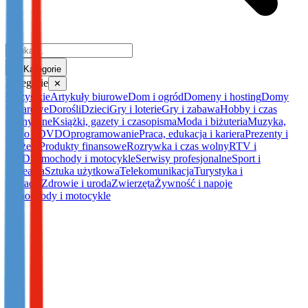
Kategorie
Kategorie
✕
Wszystkie
Artykuły biurowe
Dom i ogród
Domeny i hosting
Domy
towarowe
Dorośli
Dzieci
Gry i loterie
Gry i zabawa
Hobby i czas
wolny
Inne
Książki, gazety i czasopisma
Moda i biżuteria
Muzyka,
video i DVD
Oprogramowanie
Praca, edukacja i kariera
Prezenty i
gadżety
Produkty finansowe
Rozrywka i czas wolny
RTV i
AGD
Samochody i motocykle
Serwisy profesjonalne
Sport i
rekreacja
Sztuka użytkowa
Telekomunikacja
Turystyka i
wakacje
Zdrowie i uroda
Zwierzęta
Żywność i napoje
Samochody i motocykle