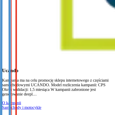
Ucando
Kampania ma na celu promocję sklepu internetowego z częściami
samochodowymi UCANDO. Model rozliczenia kampanii: CPS
Okres walidacji: 1,5 miesiąca W kampanii zabronione jest
generowanie deepl…
O kampanii
Samochody i motocykle