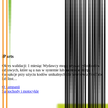
iParts
Okres walidacji: 1 miesiąc Wydawcy mogą używać tyko kodów
rabtowych, które są u nas w systemie lub na stronie sklepu i
transakcje przy użyciu kodów unikalnych dla twórców z YouTube
lub Inst…
O kampanii
Samochody i motocykle