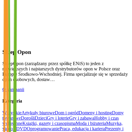
Sklep Opon
SklepOpon (zarządzany przez spółkę ENiS) to jeden z
największych i najstarszych dystrybutorów opon w Polsce oraz
Europie Środkowo-Wschodniej. Firma specjalizuje się w sprzedaży
opon osobowych, dostaw…
O kampanii
Kategoria
Wszystkie
Artykuły biurowe
Dom i ogród
Domeny i hosting
Domy
towarowe
Dorośli
Dzieci
Gry i loterie
Gry i zabawa
Hobby i czas
wolny
Inne
Książki, gazety i czasopisma
Moda i biżuteria
Muzyka,
video i DVD
Oprogramowanie
Praca, edukacja i kariera
Prezenty i