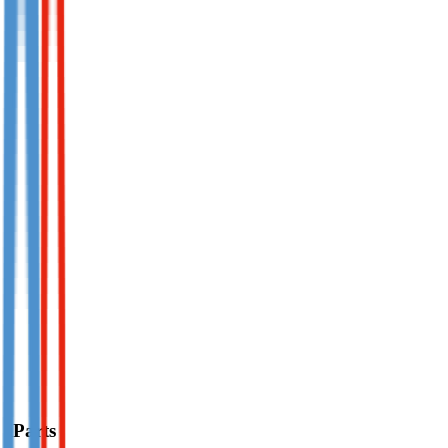
iParts