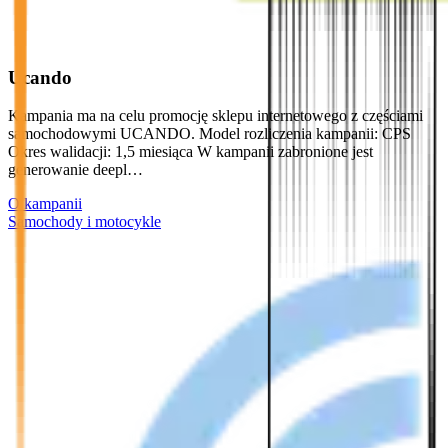
Ucando
Kampania ma na celu promocję sklepu internetowego z częściami
samochodowymi UCANDO. Model rozliczenia kampanii: CPS
Okres walidacji: 1,5 miesiąca W kampanii zabronione jest
generowanie deepl…
O kampanii
Samochody i motocykle