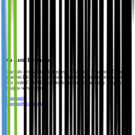
Eva Auto Dywaniki
Dołącz do Programu Afiliacyjnego EVA Auto Dywaniki Zostań
partnerem EVA Auto Dywaniki i pomóż swoim klientom szybko i
łatwo znaleźć EVA Dywaniki do swojego samochody – a przy tym
zyskaj na wysokiej p…
O kampanii
Samochody i motocykle