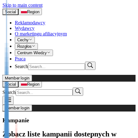
Skip to main content
Social
Region
Reklamodawcy
Wydawcy
O marketingu afiliacyjnym
Cechy
Rozgłos
Centrum Wiedzy
Praca
Search
Member login
I’m Advertiser
Social
Region
Search
Login
Not already our Advertiser?
Member login
Sign up here
Kampanie
I’m Publisher
Zobacz liste kampanii dostepnych w
Login