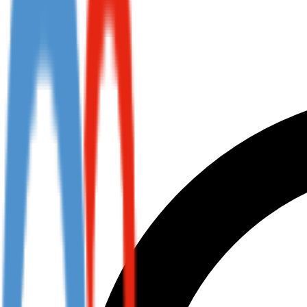
Not already our Publisher?
Sign up here