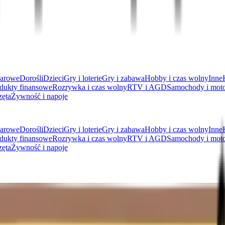
arowe
Dorośli
Dzieci
Gry i loterie
Gry i zabawa
Hobby i czas wolny
Inne
dukty finansowe
Rozrywka i czas wolny
RTV i AGD
Samochody i mot
zęta
Żywność i napoje
arowe
Dorośli
Dzieci
Gry i loterie
Gry i zabawa
Hobby i czas wolny
Inne
dukty finansowe
Rozrywka i czas wolny
RTV i AGD
Samochody i mot
zęta
Żywność i napoje