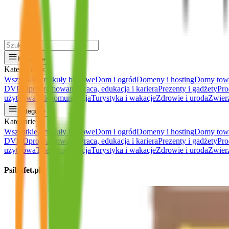
Kategorie
Kategorie
✕
Wszystkie
Artykuły biurowe
Dom i ogród
Domeny i hosting
Domy tow
DVD
Oprogramowanie
Praca, edukacja i kariera
Prezenty i gadżety
Pro
użytkowa
Telekomunikacja
Turystyka i wakacje
Zdrowie i uroda
Zwier
Kategorie
Kategorie
✕
Wszystkie
Artykuły biurowe
Dom i ogród
Domeny i hosting
Domy tow
DVD
Oprogramowanie
Praca, edukacja i kariera
Prezenty i gadżety
Pro
użytkowa
Telekomunikacja
Turystyka i wakacje
Zdrowie i uroda
Zwier
Psibufet.pl