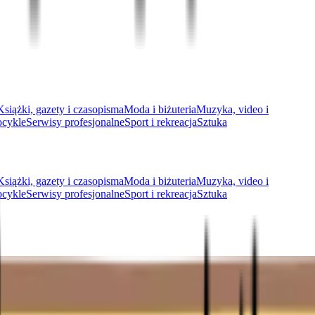
Książki, gazety i czasopisma
Moda i biżuteria
Muzyka, video i
ocykle
Serwisy profesjonalne
Sport i rekreacja
Sztuka
Książki, gazety i czasopisma
Moda i biżuteria
Muzyka, video i
ocykle
Serwisy profesjonalne
Sport i rekreacja
Sztuka