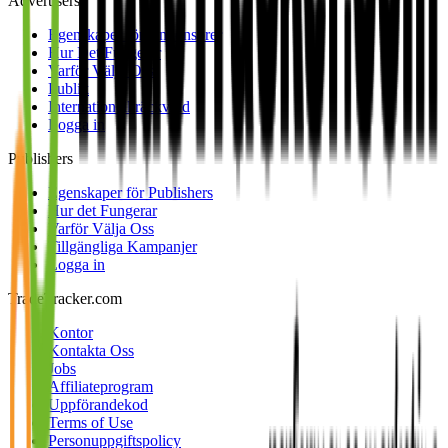
Advertisers
Egenskaper för Annonsörer
Hur Det Fungerar
Varför Välja Oss
Publik
Internationell räckvidd
Logga in
Publishers
Egenskaper för Publishers
Hur det Fungerar
Varför Välja Oss
Tillgängliga Kampanjer
Logga in
TradeTracker.com
Kontor
Kontakta Oss
Jobs
Affiliateprogram
Uppförandekod
Terms of Use
Personuppgiftspolicy