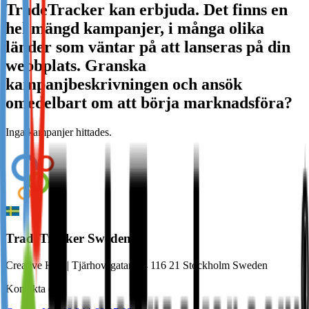
TradeTracker kan erbjuda. Det finns en
Not already our Publisher?
hel mängd kampanjer, i många olika
Sign up here
länder som väntar på att lanseras på din
webbplats. Granska
kampanjbeskrivningen och ansök
omedelbart om att börja marknadsföra?
Inga kampanjer hittades.
TradeTracker Sweden
Creative Hub | Tjärhovsgatan 34 116 21 Stockholm Sweden
Kontakta oss