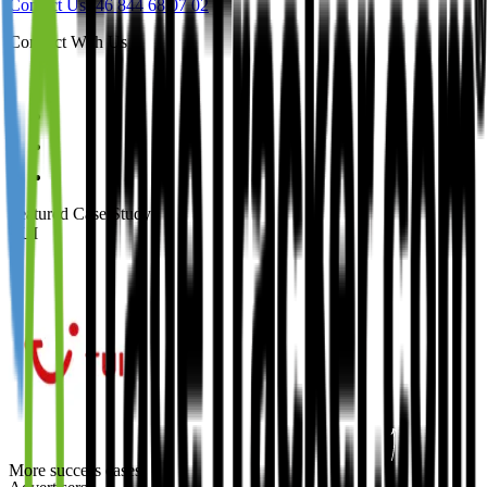
Contact Us
+46 844 68 07 02
Connect With Us
Featured Case Study
:
TUI
More success cases