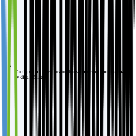
Var öppen för idéer, använd kunskapen som finns hos många
av dina affiliates.