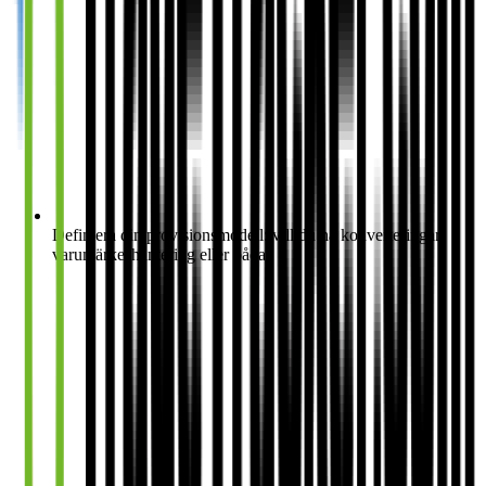
Definiera din provisionsmodell: vill du ha konverteringar,
varumärkeshantering eller båda?