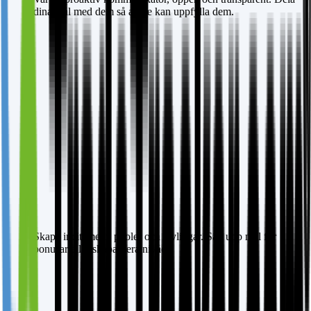
dina mål med dem så att de kan uppfylla dem.
Skapa incitament, pooler och tävlingar. Sätt upp mål för
bonusar eller skapa flera nivåer.