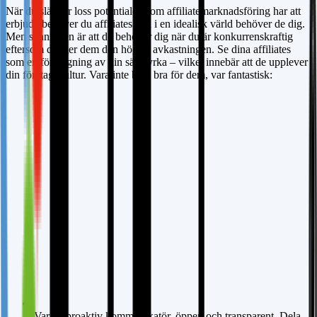
När du släpper loss potentialen som affiliatemarknadsföring har att
erbjuda behöver du affiliates och i en idealisk värld behöver de dig.
Men sanningen är att de behöver dig när du är konkurrenskraftig
eftersom det ger dem den högsta avkastningen. Se dina affiliates
som en förlängning av din säljstyrka – vilket innebär att de upplever
din företagskultur. Vara inte bara bra för dem, var fantastisk:
Var en proaktiv kommunikatör, öppen och transparent. Dela