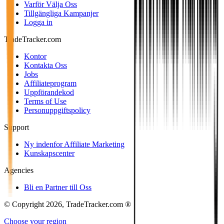
Varför Välja Oss
Tillgängliga Kampanjer
Logga in
TradeTracker.com
Kontor
Kontakta Oss
Jobs
Affiliateprogram
Uppförandekod
Terms of Use
Personuppgiftspolicy
Support
Ny indenfor Affiliate Marketing
Kunskapscenter
Agencies
Bli en Partner till Oss
© Copyright 2026, TradeTracker.com ®
Choose your region