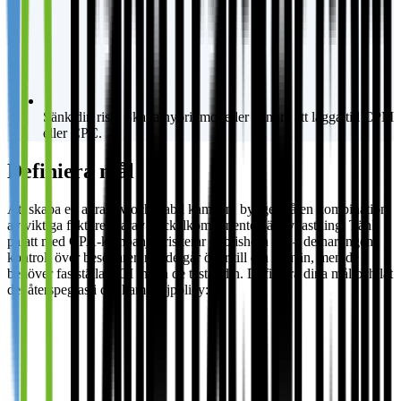
Sänk din risk. Skapa hybridmodeller genom att lägga till CPM
eller CPC.
Definiera mål
Att skapa en attraktiv och stabil kampanj bygger på en kombination
av viktiga faktorer varav nyckelkomponenten är avkastning. Tänk
på att med CPA-kampanjer riskerar publishern allt – de har ingen
kontroll över besökaren när de går över till din domän, men de
behöver fastställa ROI innan de testar din. Definiera dina mål och låt
det återspeglas i din kampanjpolicy: