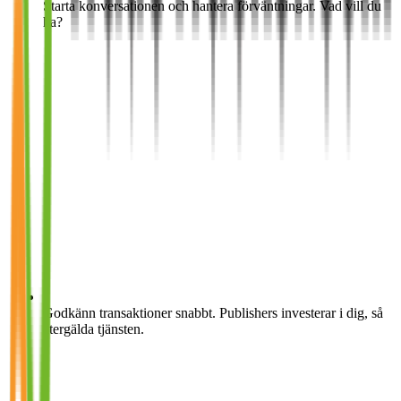
Starta konversationen och hantera förväntningar. Vad vill du
ha?
Godkänn transaktioner snabbt. Publishers investerar i dig, så
återgälda tjänsten.