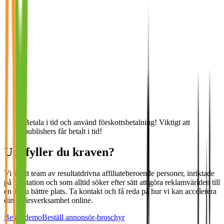
Betala i tid och använd förskottsbetalning! Viktigt att
publishers får betalt i tid!
Uppfyller du kraven?
Vi är ett team av resultatdrivna affiliateberoende personer, inriktade
på prestation och som alltid söker efter sätt att göra reklamvärlden till
en ännu bättre plats. Ta kontakt och få reda på hur vi kan accelerera
din affärsverksamhet online.
Betäll demo
Beställ annonsör-broschyr