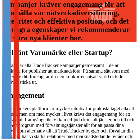
kampanjer kräver engagemang för att
Not already our Publisher?
bibehålla vår nätverksdiversifiering,
Sign up here
integritet och effektiva position, och det
är några egenskaper vi rekommenderar
att våra nya klienter har.
Välkänt Varumärke eller Startup?
En sak har alla TradeTracker-kampanjer gemensamt – de är
attraktiva för publisher att marknadsföra. På samma sätt som med
driften av ditt företag, är du i en konkurrensutsatt värld och du
behöver sticka ut.
Management
TradeTrackers plattform är mycket intuitiv för praktiskt taget alla att
hantera, men om med mycket i livet krävs det engagemang för att
den ska bli framgångsrik. Vi kan erbjuda konsulttjänster och till och
med ett program med förvaltningstjänster allt för att passa dina
behov. Som alternativ till att TradeTracker bygger och förvaltar din
kampanj, har vi starka relationer med marknadsledande byråer och