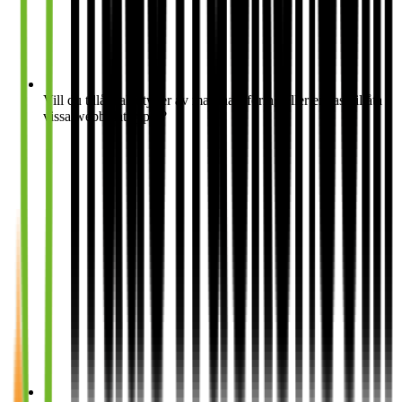
Vill du tillåta alla typer av marknadsföring eller endast tillåta
vissa webbplatstyper?