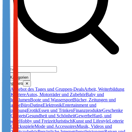
Kategorien
Kategorien
✕
Alle
Angebot des Tages und Gruppen-Deals
Arbeit, Weiterbildung
und Karriere
Autos, Motorräder und Zubehör
Baby und
Kinder
Blumen
Boote und Wassersport
Bücher, Zeitungen und
Magazine
Büro
Dating
Elektronik
Entertainment und
Entspannung
Erotik
Essen und Trinken
Finanzprodukte
Geschenke
und Gadgets
Gesundheit und Schönheit
Gewerbe
Hard- und
Software
Hobby und Freizeit
Juristisch
Kunst und Lifestyle
Lotterie
und Glücksspiele
Mode und Accessoires
Musik, Videos und
DVD
Partyzubehör
Persönliche Internetdienstleistungen
Reisen und