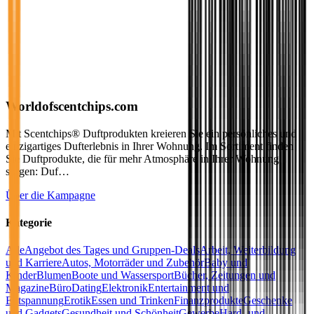
Worldofscentchips.com
Mit Scentchips® Duftprodukten kreieren Sie ein persönliches und
einzigartiges Dufterlebnis in Ihrer Wohnung. Im Sortiment finden
Sie Duftprodukte, die für mehr Atmosphäre in Ihrer Wohnung
sorgen: Duf…
Über die Kampagne
Kategorie
Alle
Angebot des Tages und Gruppen-Deals
Arbeit, Weiterbildung
und Karriere
Autos, Motorräder und Zubehör
Baby und
Kinder
Blumen
Boote und Wassersport
Bücher, Zeitungen und
Magazine
Büro
Dating
Elektronik
Entertainment und
Entspannung
Erotik
Essen und Trinken
Finanzprodukte
Geschenke
und Gadgets
Gesundheit und Schönheit
Gewerbe
Hard- und