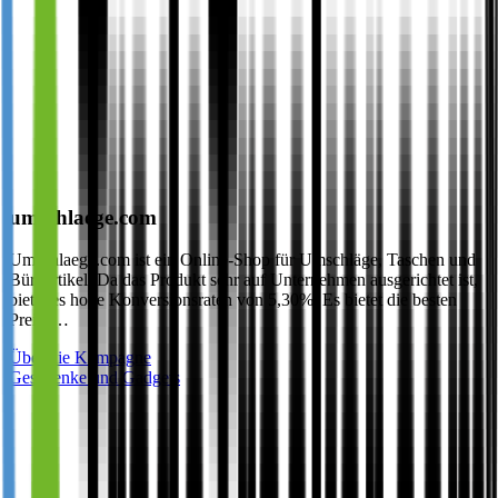
umschlaege.com
Umschlaege.com ist ein Online-Shop für Umschläge, Taschen und
Büroartikel. Da das Produkt sehr auf Unternehmen ausgerichtet ist,
bietet es hohe Konversionsraten von 5,30%. Es bietet die besten
Preise…
Über die Kampagne
Geschenke und Gadgets