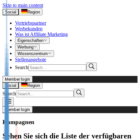
Skip to main content
Social
Region
Vertriebspartner
Werbekunden
Was ist Affiliate Marketing
Eigenschaften
Werbung
Wissenszentrum
Stellenangebote
Search
Member login
I’m Advertiser
Social
Region
Search
Login
Not already our Advertiser?
Member login
Sign up here
Kampagnen
I’m Publisher
Sehen Sie sich die Liste der verfügbaren
Login