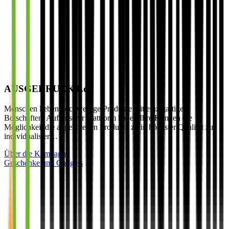
AUSGEDRUCKT.de
Menschen lieben hochwertige Produkte mit einzigartigen
Botschaften. Auf unserer Plattform haben Ihre Kunden die
Möglichkeit die angebotenen Produkte zu in höchster Qualität zu
individualisier…
Über die Kampagne
Geschenke und Gadgets