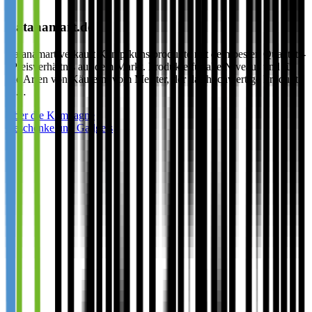
Katanamart.de
Katanamart verkauft Kampfkunstprodukte mit dem besten Qualitäts-
/ Preisverhältnis auf dem Markt. Produkte für alle Niveaus und für
alle Arten von Käufern: vom Meister, der das hochwertige Produkt
su…
Über die Kampagne
Geschenke und Gadgets