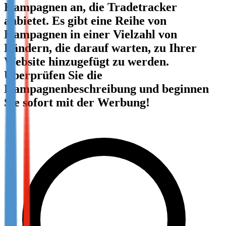
Kampagnen an, die Tradetracker
Not already our Publisher?
anbietet. Es gibt eine Reihe von
Sign up here
Kampagnen in einer Vielzahl von
Ländern, die darauf warten, zu Ihrer
Website hinzugefügt zu werden.
Überprüfen Sie die
Kampagnenbeschreibung und beginnen
Sie sofort mit der Werbung!