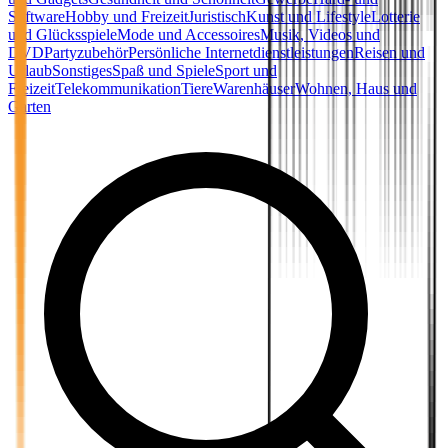
Software
Hobby und Freizeit
Juristisch
Kunst und Lifestyle
Lotterie
und Glücksspiele
Mode und Accessoires
Musik, Videos und
DVD
Partyzubehör
Persönliche Internetdienstleistungen
Reisen und
Urlaub
Sonstiges
Spaß und Spiele
Sport und
Freizeit
Telekommunikation
Tiere
Warenhäuser
Wohnen, Haus und
Garten