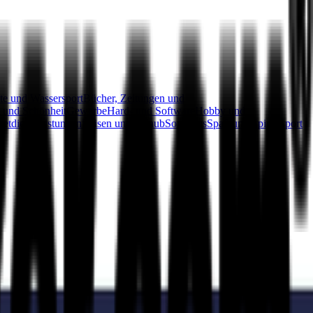
te und Wassersport
Bücher, Zeitungen und
 und Schönheit
Gewerbe
Hard- und Software
Hobby und
netdienstleistungen
Reisen und Urlaub
Sonstiges
Spaß und Spiele
Sport