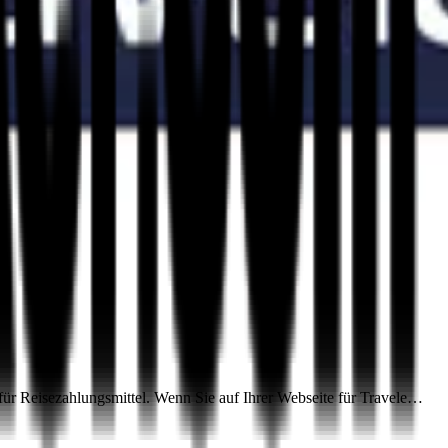
für Reisezahlungsmittel. Wenn Sie auf Ihrer Webseite für Travele…