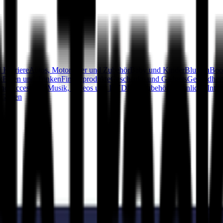
 Karriere
Autos, Motorräder und Zubehör
Baby und Kinder
Blumen
Boo
k
Essen und Trinken
Finanzprodukte
Geschenke und Gadgets
Gesundheit
nd Accessoires
Musik, Videos und DVD
Partyzubehör
Persönliche Inter
Garten