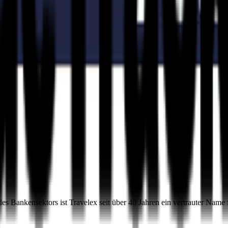
 Bankensektors ist Travelex seit über 40 Jahren ein vertrauter Name 