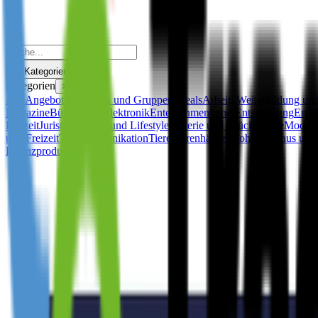
Kategorien
Kategorien
✕
Alle
Angebot des Tages und Gruppen-Deals
Arbeit, Weiterbildung und
Magazine
Büro
Dating
Elektronik
Entertainment und Entspannung
Eroti
Freizeit
Juristisch
Kunst und Lifestyle
Lotterie und Glücksspiele
Mode u
und Freizeit
Telekommunikation
Tiere
Warenhäuser
Wohnen, Haus und 
Finanzprodukte