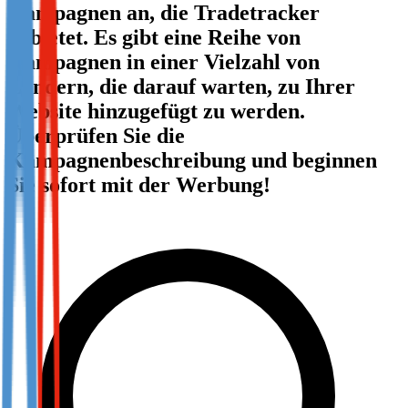
Kampagnen an, die Tradetracker
Not already our Publisher?
anbietet. Es gibt eine Reihe von
Sign up here
Kampagnen in einer Vielzahl von
Ländern, die darauf warten, zu Ihrer
Website hinzugefügt zu werden.
Überprüfen Sie die
Kampagnenbeschreibung und beginnen
Sie sofort mit der Werbung!