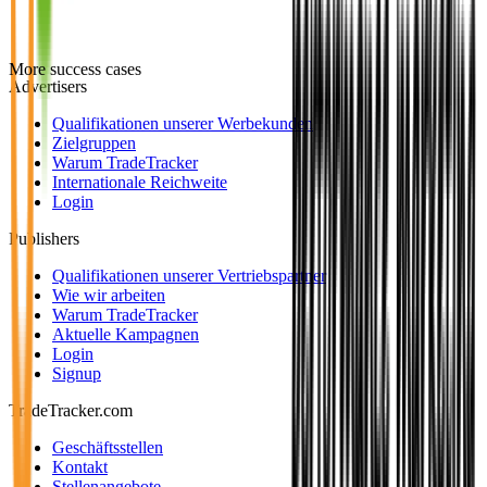
More success cases
Advertisers
Qualifikationen unserer Werbekunden
Zielgruppen
Warum TradeTracker
Internationale Reichweite
Login
Publishers
Qualifikationen unserer Vertriebspartner
Wie wir arbeiten
Warum TradeTracker
Aktuelle Kampagnen
Login
Signup
TradeTracker.com
Geschäftsstellen
Kontakt
Stellenangebote