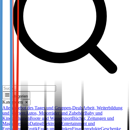
Kategorien
Kategorien
✕
Alle
Angebot des Tages und Gruppen-Deals
Arbeit, Weiterbildung
und Karriere
Autos, Motorräder und Zubehör
Baby und
Kinder
Blumen
Boote und Wassersport
Bücher, Zeitungen und
Magazine
Büro
Dating
Elektronik
Entertainment und
Entspannung
Erotik
Essen und Trinken
Finanzprodukte
Geschenke