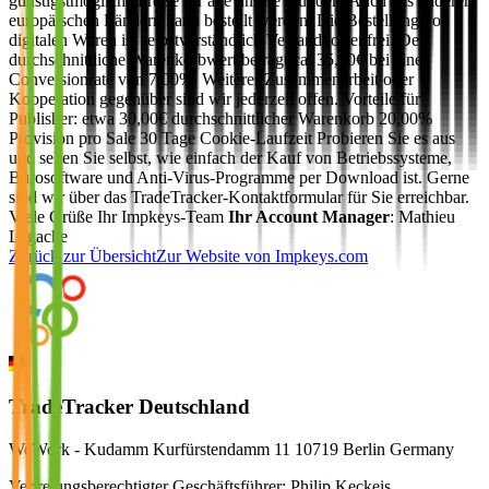
günstigstmögliche Preise für alle unsere Kunden. Auch aus anderen
europäischen Ländern kann bestellt werden. Die Bestellung von
digitalen Waren ist selbstverständlich Versandkostenfrei. Der
durchschnittliche Warenkorbwert beträgt ca. 35,00€ bei einer
Conversionrate von 7,00%. Weiterer Zusammenarbeit oder
Kooperation gegenüber sind wir jederzeit offen. Vorteile für
Publisher: etwa 30,00€ durchschnittlicher Warenkorb 20,00%
Provision pro Sale 30 Tage Cookie-Laufzeit Probieren Sie es aus
und sehen Sie selbst, wie einfach der Kauf von Betriebssysteme,
Bürosoftware und Anti-Virus-Programme per Download ist. Gerne
sind wir über das TradeTracker-Kontaktformular für Sie erreichbar.
Viele Grüße Ihr Impkeys-Team
Ihr Account Manager
: Mathieu
Lagache
Zurück zur Übersicht
Zur Website von
Impkeys.com
TradeTracker Deutschland
WeWork - Kudamm Kurfürstendamm 11 10719 Berlin Germany
Vertretungsberechtigter Geschäftsführer: Philip Keckeis