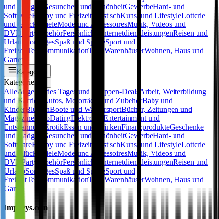
und Gadgets
Gesundheit und Schönheit
Gewerbe
Hard- und
Software
Hobby und Freizeit
Juristisch
Kunst und Lifestyle
Lotterie
und Glücksspiele
Mode und Accessoires
Musik, Videos und
DVD
Partyzubehör
Persönliche Internetdienstleistungen
Reisen und
Urlaub
Sonstiges
Spaß und Spiele
Sport und
Freizeit
Telekommunikation
Tiere
Warenhäuser
Wohnen, Haus und
Garten
Kategorien
Kategorien
✕
Alle
Angebot des Tages und Gruppen-Deals
Arbeit, Weiterbildung
und Karriere
Autos, Motorräder und Zubehör
Baby und
Kinder
Blumen
Boote und Wassersport
Bücher, Zeitungen und
Magazine
Büro
Dating
Elektronik
Entertainment und
Entspannung
Erotik
Essen und Trinken
Finanzprodukte
Geschenke
und Gadgets
Gesundheit und Schönheit
Gewerbe
Hard- und
Software
Hobby und Freizeit
Juristisch
Kunst und Lifestyle
Lotterie
und Glücksspiele
Mode und Accessoires
Musik, Videos und
DVD
Partyzubehör
Persönliche Internetdienstleistungen
Reisen und
Urlaub
Sonstiges
Spaß und Spiele
Sport und
Freizeit
Telekommunikation
Tiere
Warenhäuser
Wohnen, Haus und
Garten
Impkeys.com