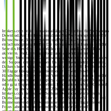
Impkeys.com ist ein international tätiger Onlineshop für Software als
Download. Auf Impkeys.com können Sie Aktivierungschlüssel für
Bürosoftware, Betriebssysteme und Anti-Virus-Programme sehr
einfach und günstig kaufen. Die Software können Kunden von der
Seite des Herstellers herunterladen und mit dem Lizenzschlüssel
aktivieren. Die Lieferung erfolgt dabei automatisiert innerhalb
weniger Stunden nach Zahlungseingang. Wir bieten unsere Kunden
den Support, den Sie brauchen, bis ihre Software betriebsbereit ist.
Dadurch heben wir uns von unserer Konkurrenz ab. Durch unsere
30 Tägige Rückgabemöglichkeit sowie der Mitgliedschaft im
Händlerbund schaffen wir eine Vertrauensbasis zu unseren Kunden.
Bezahlen können Sie bei Impkeys auf mehreren Wegen: Vorkasse
oder ganz bequem und schnell mit Kreditkarte oder Sepa, Google &
Apple Pay und vielen weiteren Zahlungsmöglichkeiten.
Impkeys.com bietet sichere Software Downloads Wir bieten in
Deutschland, Österreich und die Schweiz Software für Privat- und
Businessanwender als Downloadprodukte an und legen unseren
Fokus dabei neben umfassendem Service vor allem auf