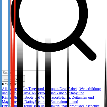
Kategorien
Kategorien
✕
Alle
Angebot des Tages und Gruppen-Deals
Arbeit, Weiterbildung
und Karriere
Autos, Motorräder und Zubehör
Baby und
Kinder
Blumen
Boote und Wassersport
Bücher, Zeitungen und
Magazine
Büro
Dating
Elektronik
Entertainment und
Entspannung
Erotik
Essen und Trinken
Finanzprodukte
Geschenke