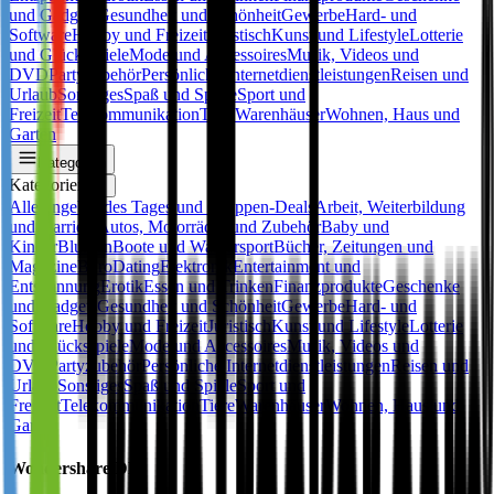
und Gadgets
Gesundheit und Schönheit
Gewerbe
Hard- und
Software
Hobby und Freizeit
Juristisch
Kunst und Lifestyle
Lotterie
und Glücksspiele
Mode und Accessoires
Musik, Videos und
DVD
Partyzubehör
Persönliche Internetdienstleistungen
Reisen und
Urlaub
Sonstiges
Spaß und Spiele
Sport und
Freizeit
Telekommunikation
Tiere
Warenhäuser
Wohnen, Haus und
Garten
Kategorien
Kategorien
✕
Alle
Angebot des Tages und Gruppen-Deals
Arbeit, Weiterbildung
und Karriere
Autos, Motorräder und Zubehör
Baby und
Kinder
Blumen
Boote und Wassersport
Bücher, Zeitungen und
Magazine
Büro
Dating
Elektronik
Entertainment und
Entspannung
Erotik
Essen und Trinken
Finanzprodukte
Geschenke
und Gadgets
Gesundheit und Schönheit
Gewerbe
Hard- und
Software
Hobby und Freizeit
Juristisch
Kunst und Lifestyle
Lotterie
und Glücksspiele
Mode und Accessoires
Musik, Videos und
DVD
Partyzubehör
Persönliche Internetdienstleistungen
Reisen und
Urlaub
Sonstiges
Spaß und Spiele
Sport und
Freizeit
Telekommunikation
Tiere
Warenhäuser
Wohnen, Haus und
Garten
Wondershare DE