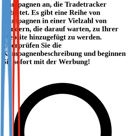
Kampagnen an, die Tradetracker
Not already our Publisher?
anbietet. Es gibt eine Reihe von
Sign up here
Kampagnen in einer Vielzahl von
Ländern, die darauf warten, zu Ihrer
Website hinzugefügt zu werden.
Überprüfen Sie die
Kampagnenbeschreibung und beginnen
Sie sofort mit der Werbung!