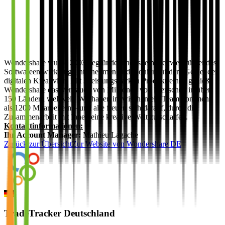
Wondershare wurde 2003 gegründet und ist ein weltweit führendes
Softwareentwicklungsunternehmen und Pionier auf dem Gebiet der
digitalen Kreativität. Mit 3 leistungsstarken Produktreihen genießt
Wondershare das Vertrauen von Millionen von Menschen in über
150 Ländern weltweit. Wir haben inzwischen ein Team von mehr
als 1200 Mitarbeitern – und alle freuen sich darauf, durch die
Zusammenarbeit mit Ihnen eine kreative Welt zu schaffen.
Kontaktinformationen:
Ihr Account Manager:
Mathieu Lagache
Zurück zur Übersicht
Zur Website von
Wondershare DE
TradeTracker Deutschland