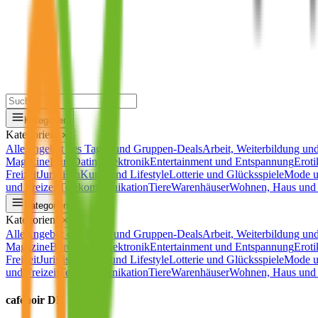
Kategorien
Kategorien
✕
Alle
Angebot des Tages und Gruppen-Deals
Arbeit, Weiterbildung und
Magazine
Büro
Dating
Elektronik
Entertainment und Entspannung
Eroti
Freizeit
Juristisch
Kunst und Lifestyle
Lotterie und Glücksspiele
Mode u
und Freizeit
Telekommunikation
Tiere
Warenhäuser
Wohnen, Haus und 
Kategorien
Kategorien
✕
Alle
Angebot des Tages und Gruppen-Deals
Arbeit, Weiterbildung und
Magazine
Büro
Dating
Elektronik
Entertainment und Entspannung
Eroti
Freizeit
Juristisch
Kunst und Lifestyle
Lotterie und Glücksspiele
Mode u
und Freizeit
Telekommunikation
Tiere
Warenhäuser
Wohnen, Haus und 
cafenoir DE