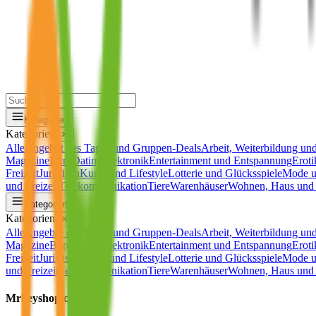
Kategorien
Kategorien
✕
Alle
Angebot des Tages und Gruppen-Deals
Arbeit, Weiterbildung und
Magazine
Büro
Dating
Elektronik
Entertainment und Entspannung
Eroti
Freizeit
Juristisch
Kunst und Lifestyle
Lotterie und Glücksspiele
Mode u
und Freizeit
Telekommunikation
Tiere
Warenhäuser
Wohnen, Haus und 
Kategorien
Kategorien
✕
Alle
Angebot des Tages und Gruppen-Deals
Arbeit, Weiterbildung und
Magazine
Büro
Dating
Elektronik
Entertainment und Entspannung
Eroti
Freizeit
Juristisch
Kunst und Lifestyle
Lotterie und Glücksspiele
Mode u
und Freizeit
Telekommunikation
Tiere
Warenhäuser
Wohnen, Haus und 
Mrkeyshop.com/de/