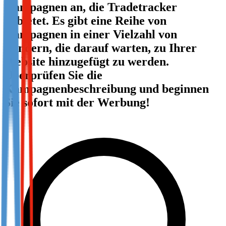
Kampagnen an, die Tradetracker
Not already our Publisher?
anbietet. Es gibt eine Reihe von
Sign up here
Kampagnen in einer Vielzahl von
Ländern, die darauf warten, zu Ihrer
Website hinzugefügt zu werden.
Überprüfen Sie die
Kampagnenbeschreibung und beginnen
Sie sofort mit der Werbung!