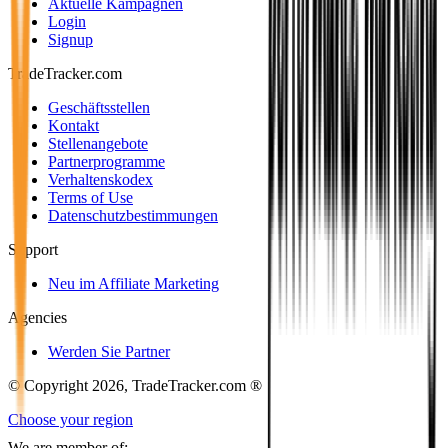
Aktuelle Kampagnen
Login
Signup
TradeTracker.com
Geschäftsstellen
Kontakt
Stellenangebote
Partnerprogramme
Verhaltenskodex
Terms of Use
Datenschutzbestimmungen
Support
Neu im Affiliate Marketing
Agencies
Werden Sie Partner
© Copyright 2026, TradeTracker.com ®
Choose your region
We are member of: