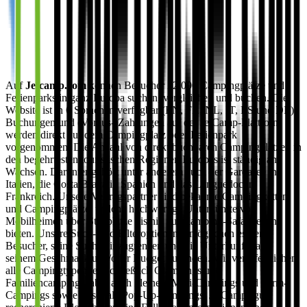
Auf
Jetcamp.com
können Besucher 22.000 Campingplätze und
Ferienparks in ganz Europa suchen, vergleichen und buchen. Die
Website ist in 6 Sprachen verfügbar (EN, FR, NL, IT, ES und DE).
Buchungen und (Voraus-)Zahlungen auf der JetCamp-Plattform
werden direkt auf dem Campingplatz oder Ferienpark
vorgenommen. Die Anzahl von direkt buchbaren Campingplätzen in
den begehrtesten touristischen Regionen Europas ist ständig am
Wachsen. Darunter gehört unter anderem auch der Gardasee in
Italien, die Costa Brava in Spanien und das Languedoc in
Frankreich. Unsere Vertragspartner sind bekannte Campingketten
und Campingplätze, welche hochwertige Unterkünfte von
Mobilheimen über Stellplätze bis hin zu Glamping-Safarizelten
bieten. Unsere Such- und Filteroptionen ermöglichen es dem
Besucher, seine Suche einzugrenzen und die Unterkunft nach
seinem Geschmack und/oder Budget zu finden. Wir veröffentlichen
alle Campingtypen, einschließlich Glampings und
Familiencampings, aber auch kleinere Mini-Campings und Farm-
Campings sowie saisonale Pop-Up-Campings. JetCamps gut