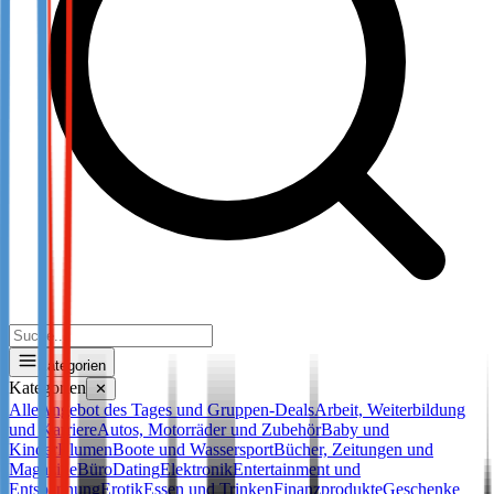
Kategorien
Kategorien
✕
Alle
Angebot des Tages und Gruppen-Deals
Arbeit, Weiterbildung
und Karriere
Autos, Motorräder und Zubehör
Baby und
Kinder
Blumen
Boote und Wassersport
Bücher, Zeitungen und
Magazine
Büro
Dating
Elektronik
Entertainment und
Entspannung
Erotik
Essen und Trinken
Finanzprodukte
Geschenke