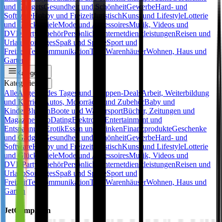
und Gadgets
Gesundheit und Schönheit
Gewerbe
Hard- und
Software
Hobby und Freizeit
Juristisch
Kunst und Lifestyle
Lotterie
und Glücksspiele
Mode und Accessoires
Musik, Videos und
DVD
Partyzubehör
Persönliche Internetdienstleistungen
Reisen und
Urlaub
Sonstiges
Spaß und Spiele
Sport und
Freizeit
Telekommunikation
Tiere
Warenhäuser
Wohnen, Haus und
Garten
Kategorien
Kategorien
✕
Alle
Angebot des Tages und Gruppen-Deals
Arbeit, Weiterbildung
und Karriere
Autos, Motorräder und Zubehör
Baby und
Kinder
Blumen
Boote und Wassersport
Bücher, Zeitungen und
Magazine
Büro
Dating
Elektronik
Entertainment und
Entspannung
Erotik
Essen und Trinken
Finanzprodukte
Geschenke
und Gadgets
Gesundheit und Schönheit
Gewerbe
Hard- und
Software
Hobby und Freizeit
Juristisch
Kunst und Lifestyle
Lotterie
und Glücksspiele
Mode und Accessoires
Musik, Videos und
DVD
Partyzubehör
Persönliche Internetdienstleistungen
Reisen und
Urlaub
Sonstiges
Spaß und Spiele
Sport und
Freizeit
Telekommunikation
Tiere
Warenhäuser
Wohnen, Haus und
Garten
JetCamp.com