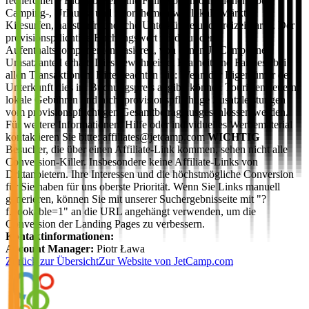
recherchierte Blogs bieten eine Fülle von Informationen über
Camping-, Urlaubs- und Sportthemen wie lokale Märkte,
Kitesurfen, haustierfreundliche Unterkünfte und Freizeitparks. Der
provisionspflichtige Buchungswert wird auf den
Aufenthaltskomponenten basieren, von denen JetCamp einen
Umsatzanteil erhält. Dies gewährleistet Klarheit und Fairness bei
allen Transaktionen. Bitte beachten Sie: Wenn der Eigentümer der
Unterkunft dies im Buchungspreis angibt, können Touristensteuern,
lokale Gebühren und nicht provisionspflichtige Zusatzleistungen
vom provisionspflichtigen Gesamtbetrag ausgeschlossen werden.
Für weitere Informationen, Hilfe oder individuelles Werbematerial
kontaktieren Sie bitte: affiliates@jetcamp.com
WICHTIG
Besucher, die über einen Affiliate-Link kommen, sehen nicht alle
Conversion-Killer. Insbesondere keine Affiliate-Links von
Drittanbietern. Ihre Interessen und die höchstmögliche Conversion
für Sie haben für uns oberste Priorität. Wenn Sie Links manuell
generieren, können Sie mit unserer Suchergebnisseite mit "?
f.bookable=1" an die URL angehängt verwenden, um die
Conversion der Landing Pages zu verbessern.
Kontaktinformationen:
Account Manager:
Piotr Ława
Zurück zur Übersicht
Zur Website von
JetCamp.com