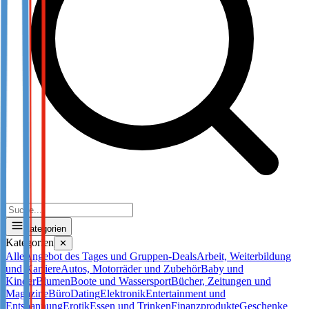
Kategorien
Kategorien
✕
Alle
Angebot des Tages und Gruppen-Deals
Arbeit, Weiterbildung
und Karriere
Autos, Motorräder und Zubehör
Baby und
Kinder
Blumen
Boote und Wassersport
Bücher, Zeitungen und
Magazine
Büro
Dating
Elektronik
Entertainment und
Entspannung
Erotik
Essen und Trinken
Finanzprodukte
Geschenke