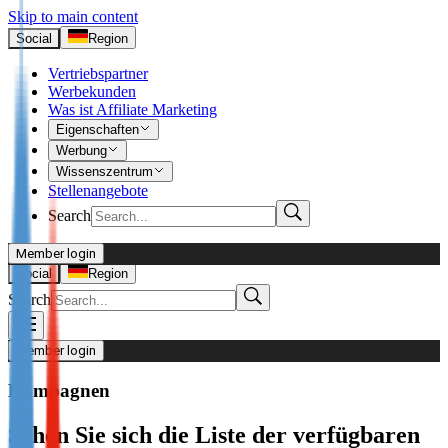
Skip to main content
Social
Region
Vertriebspartner
Werbekunden
Was ist Affiliate Marketing
Eigenschaften
Werbung
Wissenszentrum
Stellenangebote
Search
Member login
I’m Advertiser
Social
Region
Search
Login
Not already our Advertiser?
Member login
Sign up here
Kampagnen
I’m Publisher
Sehen Sie sich die Liste der verfügbaren
Login