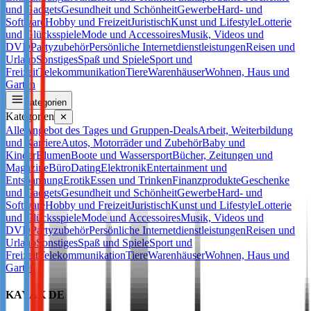
und Gadgets
Gesundheit und Schönheit
Gewerbe
Hard- und
Software
Hobby und Freizeit
Juristisch
Kunst und Lifestyle
Lotterie
und Glücksspiele
Mode und Accessoires
Musik, Videos und
DVD
Partyzubehör
Persönliche Internetdienstleistungen
Reisen und
Urlaub
Sonstiges
Spaß und Spiele
Sport und
Freizeit
Telekommunikation
Tiere
Warenhäuser
Wohnen, Haus und
Garten
Kategorien
Kategorien
✕
Alle
Angebot des Tages und Gruppen-Deals
Arbeit, Weiterbildung
und Karriere
Autos, Motorräder und Zubehör
Baby und
Kinder
Blumen
Boote und Wassersport
Bücher, Zeitungen und
Magazine
Büro
Dating
Elektronik
Entertainment und
Entspannung
Erotik
Essen und Trinken
Finanzprodukte
Geschenke
und Gadgets
Gesundheit und Schönheit
Gewerbe
Hard- und
Software
Hobby und Freizeit
Juristisch
Kunst und Lifestyle
Lotterie
und Glücksspiele
Mode und Accessoires
Musik, Videos und
DVD
Partyzubehör
Persönliche Internetdienstleistungen
Reisen und
Urlaub
Sonstiges
Spaß und Spiele
Sport und
Freizeit
Telekommunikation
Tiere
Warenhäuser
Wohnen, Haus und
Garten
KAYAK DE