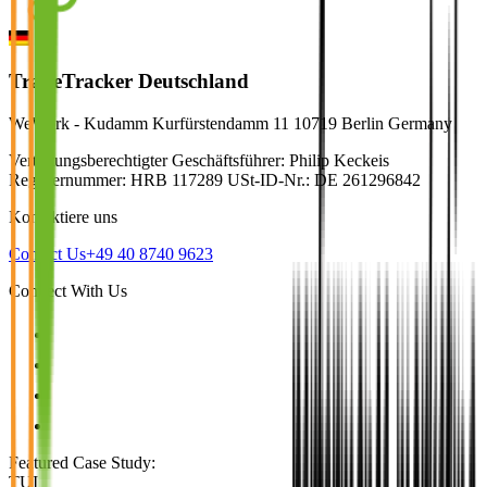
TradeTracker Deutschland
WeWork - Kudamm Kurfürstendamm 11 10719 Berlin Germany
Vertretungsberechtigter Geschäftsführer: Philip Keckeis
Registernummer: HRB 117289 USt-ID-Nr.: DE 261296842
Kontaktiere uns
Contact Us
+49 40 8740 9623
Connect With Us
Featured Case Study
:
TUI