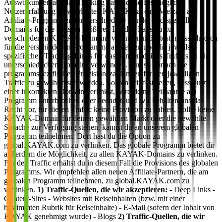
Auswirkungen auf das Tracking hat und die bestmögliche
Nutzererfahrung gewährleistet. KAYAK hat eine Vielzahl an
Affiliate-Programmen für verschiedene Länder und spezielle
Domains für die meisten größeren Länder. Falls du zu
verschiedenen KAYAK-Domains verlinken möchtest, musst du dich
für die verschiedenen Programme anmelden und die jeweils
spezifischen Tracking-Links für das Senden deines Traffics an die
unterschiedlichen Domains verwenden. Nur so können die
programmspezifischen Provisionszahlungen für den jeweiligen
Traffic zu gewährleistet werden. Sollten wir feststellen, dass du zu
einer inkorrekten Domain verlinkst, wird deine Teilnahme am
Programm unterbrochen oder beendet, und wir behalten uns das
Recht vor, für diesen Traffic keine Provision zu zahlen. Sollte keine
KAYAK-Domain für deinen gewählten Markt oder die gewählte
Sprache zur Verfügung stehen, kannst du an unserem globalen
Programm teilnehmen. Dort hast du die Option zu
global.KAYAK.com zu verlinken. Das globale Programm bietet dir
außerdem die Möglichkeit, zu allen KAYAK-Domains zu verlinken.
Für den Traffic erhältst du in diesem Fall die Provisions des globalen
Programms. Wir empfehlen allen neuen Affiliate-Partnern, die am
globalen Programm teilnehmen, zu global.KAYAK.com zu
verlinken.
1) Traffic-Quellen, die wir akzeptieren:
- Deep Links -
Content-Sites - Websites mit Reiseinhalten (bzw. mit einer
bestimmten Rubrik für Reiseinhalte) - E-Mail (sofern der Inhalt von
KAYAK genehmigt wurde) - Blogs
2) Traffic-Quellen, die wir