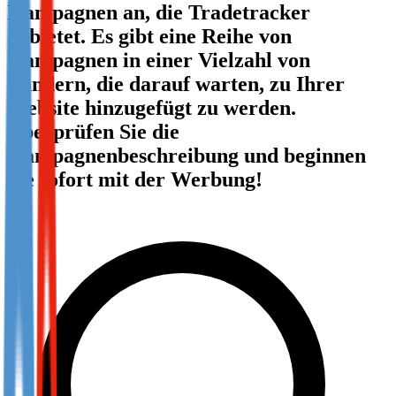
Kampagnen an, die Tradetracker
Not already our Publisher?
anbietet. Es gibt eine Reihe von
Sign up here
Kampagnen in einer Vielzahl von
Ländern, die darauf warten, zu Ihrer
Website hinzugefügt zu werden.
Überprüfen Sie die
Kampagnenbeschreibung und beginnen
Sie sofort mit der Werbung!