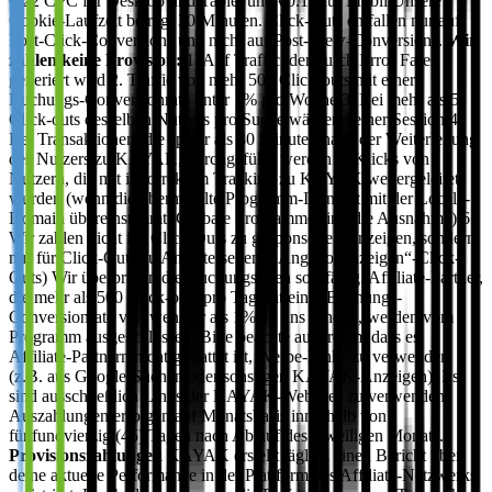
0.22 CPC für Desktop und Tablet und €0.13 für Mobil Unsere
Cookie-Laufzeit beträgt 30 Minuten. Click-Outs entfallen nur auf
Post-Click-Conversions und nicht auf Post-View-Conversions.
Wir
zahlen keine Provision:
1. Auf Traffic, der durch Error Fares
generiert wird 2. Traffic von mehr 500 Click-outs mit einer
Buchungs-Conversionrate unter 1% pro Woche 3. Bei mehr als 5
Click-outs desselben Nutzers pro Suche während einer Session 4.
Bei Transaktionen, die später als 30 Minuten nach der Weiterleitung
des Nutzers zu KAYAK, durchgeführt werden 5. Klicks von
Nutzern, die mit inkorrektem Tracking zu KAYAK weitergeleitet
wurden (wenn die übermittelte Programm-ID nicht mit der Locale-
Domain übereinstimmt. Globale Programme sind die Ausnahme) 6.
Wir zahlen nicht für Click-Outs zu gesponserten Anzeigen, sondern
nur für Click-Outs zu Anbieterseiten („Angebot anzeigen“-Click-
Outs) Wir überprüfen die Buchungsraten sorgfältig. Affiliate-Partner,
die mehr als 500 Click-outs pro Tag mit einer Buchungs-
Conversionrate von weniger als 1% an uns senden, werden vom
Programm ausgeschlossen. Bitte beachte außerdem, dass es
Affiliate-Partnern nicht gestattet ist, Werbe-Links zu verwenden
(z.B. aus Google-Suchen oder sonstigen KAYAK-Anzeigen). Es
sind ausschließlich Links der KAYAK-Websites zu verwenden.
Auszahlungen erfolgen auf Monatsbasis innerhalb von
fünfundvierzig (45) Tagen nach Ablauf des jeweiligen Monats.
Provisionszahlungen
KAYAK erstellt täglich einen Bericht über
deine aktuelle Performance in der Plattform des Affiliate-Netzwerks