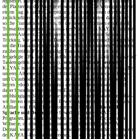
registriert. Das bedeutet, dass du die Performance einen Tag nach
der Platzierung der Anzeige einsehen kannst. Die Verzögerung von
einem Tag ist auf die Überprüfung der Transaktionen durch uns
zurückzuführen. Dadurch soll gewährleistet werden, dass du nur
solche Transaktionen siehts, für die du eine Provision erhältst. Als
Transaktionen gelten Click-outs des Nutzers von KAYAK zu einem
unserer Anbieter. Diese basieren auf einem robusten Session-
Tracking. Wir werden die Daten jeden Tag automatisch überprüfen,
um die Transaktionen gemäß der Bedingungen unseres Programms
zu überprüfen. Für jede gültige Transaktion zahlen wir eine
festgelegte CPA basierend auf dem verwendeten Gerät (Browser auf
Tablets gelten dabei als Web).
Ist meine Webseite geeignet?
KAYAK ist offen für die Zusammenarbeit mit allen Webseiten, die
unseren Allgemeinen Geschäftsbedingungen entsprechen. Reise-
und Urlaubsseiten sowie Seiten zu einem bestimmten Reiseziel
liefern jedoch erfahrungsgemäß die besten Ergebnisse und sind
daher besonders gern gesehen. Egal, ob du einen kleinen
unabhängigen Blog oder eine große etablierte Reiseseite betreibst –
wir freuen uns darauf, deine Bewerbung zu erhalten und dich als
Affiliate von KAYAK willkommen zu heißen.
Relevanz der
Sprache und Domain
Bitte bewirb dich zu dem KAYAK-
Programm, das am relevantesten ist für deinen Traffic und deine
Webseite, da deine Links dann auch auf die richtige KAYAK-
Domain weiterleiten werden. Deine Webseite muss der Sprache und
der KAYAK-Domain entsprechen, auf die verlinkt wird, da dies