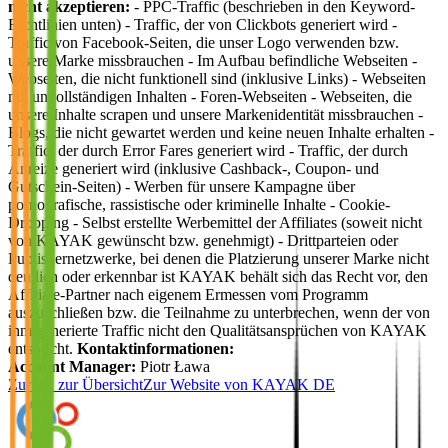
nicht akzeptieren:
- PPC-Traffic (beschrieben in den Keyword-
Richtlinien unten) - Traffic, der von Clickbots generiert wird -
Traffic von Facebook-Seiten, die unser Logo verwenden bzw.
unsere Marke missbrauchen - Im Aufbau befindliche Webseiten -
Webseiten, die nicht funktionell sind (inklusive Links) - Webseiten
mit unvollständigen Inhalten - Foren-Webseiten - Webseiten, die
unsere Inhalte scrapen und unsere Markenidentität missbrauchen -
Blogs, die nicht gewartet werden und keine neuen Inhalte erhalten -
Traffic, der durch Error Fares generiert wird - Traffic, der durch
Anreize generiert wird (inklusive Cashback-, Coupon- und
Gutschein-Seiten) - Werben für unsere Kampagne über
pornografische, rassistische oder kriminelle Inhalte - Cookie-
Dropping - Selbst erstellte Werbemittel der Affiliates (soweit nicht
von KAYAK gewünscht bzw. genehmigt) - Drittparteien oder
Publishernetzwerke, bei denen die Platzierung unserer Marke nicht
deutlich oder erkennbar ist KAYAK behält sich das Recht vor, den
Affiliate-Partner nach eigenem Ermessen vom Programm
auszuschließen bzw. die Teilnahme zu unterbrechen, wenn der von
ihm generierte Traffic nicht den Qualitätsansprüchen von KAYAK
entspricht.
Kontaktinformationen:
Account Manager:
Piotr Ława
Zurück zur Übersicht
Zur Website von
KAYAK DE