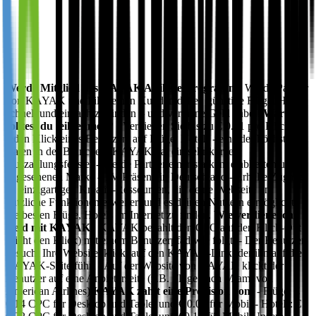
Werde Mitglied des KAYAK Affiliate-Programms
Werde Partner
von KAYAK und hilf deinen Kunden dabei, günstige Flüge, Hotels
schnell und einfach zu finden – und verdiene Geld dabei!
Warum
solltest du teilnehmen?
- Verdienen Sie bis zu € 0.31 pro Klick für
jeden Klick eines Benutzers auf Flüge, Hotels - eine der höchsten
Raten in der Branche. - KAYAK hat ein sehr kurzes
Auszahlungsfenster - Werde Partner einer starken, etablierten und
angesehenen Marke - TV-Präsenz in Deutschland - Erhalte Zugang
zu einzigartigen Kreativ-Ressourcen, die deine Webseite um
nützliche Funktionen erweitert und es deinen Nutzern ermöglicht,
die besten Flüge, Hotels im Internet zu finden.
Wie verdiene ich
Geld mit KAYAK?
KAYAK bezahlt den CPC auf den Klick-Out
(nicht den Klick) mit einem Benutzerpfad wie folgt: - Der Benutzer
besucht Ihre Website, klickt auf den KAYAK-Link, der ihn auf die
KAYAK-Seite führt - Auf der Website von KAYAK klickt der
Benutzer auf eine Anbieterseite (z.B. Flüge nach Miami von
American Airlines)
KAYAK zahlt eine Provision von:
- Flüge: €
0.14 CPC für Desktop und Tablet und € 0.06 für Mobil - Hotels: €