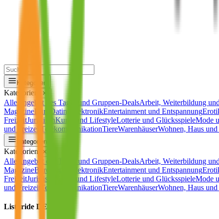
Kategorien
Kategorien
✕
Alle
Angebot des Tages und Gruppen-Deals
Arbeit, Weiterbildung und
Magazine
Büro
Dating
Elektronik
Entertainment und Entspannung
Eroti
Freizeit
Juristisch
Kunst und Lifestyle
Lotterie und Glücksspiele
Mode u
und Freizeit
Telekommunikation
Tiere
Warenhäuser
Wohnen, Haus und 
Kategorien
Kategorien
✕
Alle
Angebot des Tages und Gruppen-Deals
Arbeit, Weiterbildung und
Magazine
Büro
Dating
Elektronik
Entertainment und Entspannung
Eroti
Freizeit
Juristisch
Kunst und Lifestyle
Lotterie und Glücksspiele
Mode u
und Freizeit
Telekommunikation
Tiere
Warenhäuser
Wohnen, Haus und 
Listnride DE