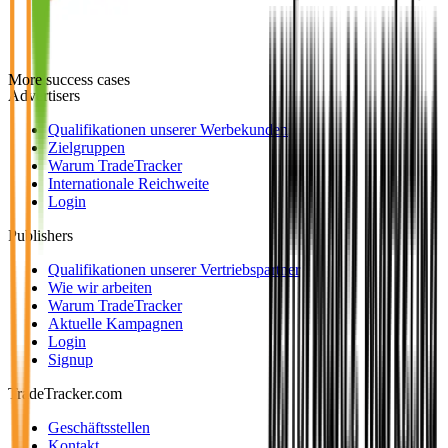
More success cases
Advertisers
Qualifikationen unserer Werbekunden
Zielgruppen
Warum TradeTracker
Internationale Reichweite
Login
Publishers
Qualifikationen unserer Vertriebspartner
Wie wir arbeiten
Warum TradeTracker
Aktuelle Kampagnen
Login
Signup
TradeTracker.com
Geschäftsstellen
Kontakt