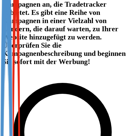
Kampagnen an, die Tradetracker
Not already our Publisher?
anbietet. Es gibt eine Reihe von
Sign up here
Kampagnen in einer Vielzahl von
Ländern, die darauf warten, zu Ihrer
Website hinzugefügt zu werden.
Überprüfen Sie die
Kampagnenbeschreibung und beginnen
Sie sofort mit der Werbung!