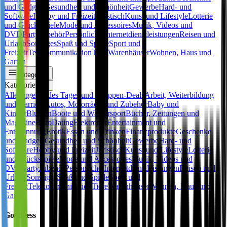
und Gadgets
Gesundheit und Schönheit
Gewerbe
Hard- und
Software
Hobby und Freizeit
Juristisch
Kunst und Lifestyle
Lotterie
und Glücksspiele
Mode und Accessoires
Musik, Videos und
DVD
Partyzubehör
Persönliche Internetdienstleistungen
Reisen und
Urlaub
Sonstiges
Spaß und Spiele
Sport und
Freizeit
Telekommunikation
Tiere
Warenhäuser
Wohnen, Haus und
Garten
Kategorien
Kategorien
✕
Alle
Angebot des Tages und Gruppen-Deals
Arbeit, Weiterbildung
und Karriere
Autos, Motorräder und Zubehör
Baby und
Kinder
Blumen
Boote und Wassersport
Bücher, Zeitungen und
Magazine
Büro
Dating
Elektronik
Entertainment und
Entspannung
Erotik
Essen und Trinken
Finanzprodukte
Geschenke
und Gadgets
Gesundheit und Schönheit
Gewerbe
Hard- und
Software
Hobby und Freizeit
Juristisch
Kunst und Lifestyle
Lotterie
und Glücksspiele
Mode und Accessoires
Musik, Videos und
DVD
Partyzubehör
Persönliche Internetdienstleistungen
Reisen und
Urlaub
Sonstiges
Spaß und Spiele
Sport und
Freizeit
Telekommunikation
Tiere
Warenhäuser
Wohnen, Haus und
Garten
Goodeess