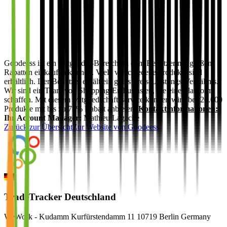
Goodeess ist ein Mitglieder-Bereich, in dem Benutzer mit großen
Rabatten einkaufen können. Viele verschiedene Produkte sind
erhältlich. Der Benutzer erhält ein gutes Preis-Leistungs-Verhältnis.
Wir sind ein Team von Shopping-Enthusiasten, die eine Plattform
schaffen. Mit diesem Mitgliedschaftsservice können wir über 20.000
Produkte mit bis zu 75% Rabatt anbieten.
Kontaktinformationen:
Ihr Account Manager:
Mathieu Lagache
Zurück zur Übersicht
Zur Website von
Goodeess
TradeTracker Deutschland
WeWork - Kudamm Kurfürstendamm 11 10719 Berlin Germany