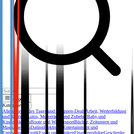
Kategorien
Kategorien
✕
Alle
Angebot des Tages und Gruppen-Deals
Arbeit, Weiterbildung
und Karriere
Autos, Motorräder und Zubehör
Baby und
Kinder
Blumen
Boote und Wassersport
Bücher, Zeitungen und
Magazine
Büro
Dating
Elektronik
Entertainment und
Entspannung
Erotik
Essen und Trinken
Finanzprodukte
Geschenke