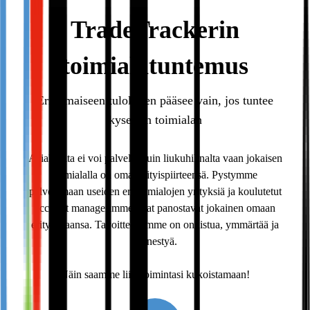
TradeTrackerin
toimialatuntemus
Erinomaiseen tulokseen pääsee vain, jos tuntee
kyseisen toimialan
Asiakkaita ei voi palvella kuin liukuhihnalta vaan jokaisen
toimialalla on omat erityispiirteensä. Pystymme
palvelemaan useiden eri toimialojen yrityksiä ja koulutetut
account managerimme ovat panostavat jokainen omaan
erityisalaansa. Tavoitteenamme on onnistua, ymmärtää ja
menestyä.
Näin saamme liiketoimintasi kukoistamaan!