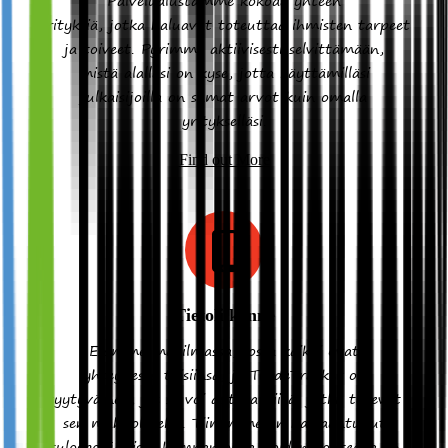
Palvelualustamme kokoaa yhteen
yrityksiä, jotka haluavat toteuttaa ihmisten tarpeet
ja toiveet. Pyrimme aktiivisesti selvittämään,
mistä alallasi on kyse, jotta käyttämilläsi
julkaisijoilla on samat arvot kuin omalla
yritykselläsi.
Find out More
Tietoliikenne
Elämme maailmassa, jossa kaikki ovat
yhteydessä toisiinsa, ja TradeTracker on
tyytyväinen, jos se voi auttaa niitä, jotka tekevät
sen mahdolliseksi. Tiimimme on harjaantunut
tulospohjaisissa kampanjoissa, joiden kohteena on