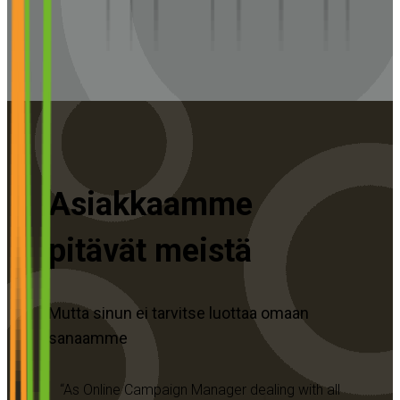
Asiakkaamme
pitävät meistä
Mutta sinun ei tarvitse luottaa omaan
sanaamme
has
“
As Online Campaign Manager dealing with all