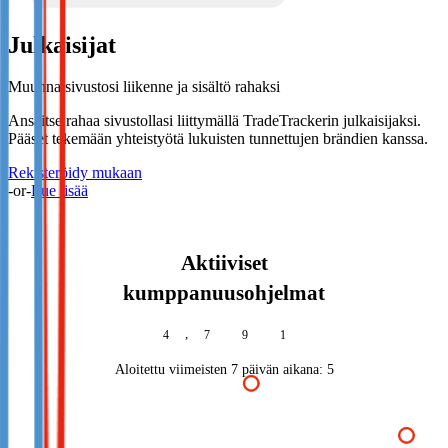
Julkaisijat
Muunna sivustosi liikenne ja sisältö rahaksi
Ansaitse rahaa sivustollasi liittymällä TradeTrackerin julkaisijaksi.
Pääset tekemään yhteistyötä lukuisten tunnettujen brändien kanssa.
Rekisteröidy mukaan
-or-
Lue lisää
Aktiiviset
kumppanuusohjelmat
,
4
7
9
1
Aloitettu viimeisten 7 päivän aikana:
5