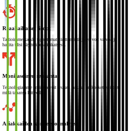
Reaaliaikaiset tiedot
Taltioimme kaikki tapahtumat välittömästi, joten voit valvoa ja
hallita tilisi käyttöä reaaliaikaisesti.
Monitasoinen seuranta
Teknologiamme ansiosta voit seurata tarkasti eri kosketuspisteitä
millä tahansa laitteella.
Asiakkaiden konversioanalyysi