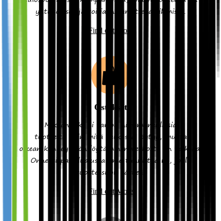
yhteisölliset ja toisiaan tarvitsevat ihmiset.
Find out More
Ostokset
Mikään liike ei tarjoa niin monenlaisia
tuotteita kuin mitä verkosta löytyy, mutta
oikean kohdeyleisön löytäminen verkosta on vaikeaa.
Onneksi palvelualustamme tunnistaa ne, joille
tuotteesi on tärkeä.
Find out More