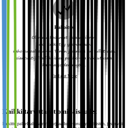
Rahoitus
Olemme koonneet asiakastiimin,
joka keskittyy yksinomaan
rahoituspalveluihin. Tiimin jäsenistä on tullut alan
asiantuntijoita lukuisten pankki- ja vakuutusalan
kampanjoiden myötä.
Find out More
Kaikki tarvittavat ominaisuudet
Palkittu palvelualustamme tarjoaa luotettavan ympäristön, jossa voit