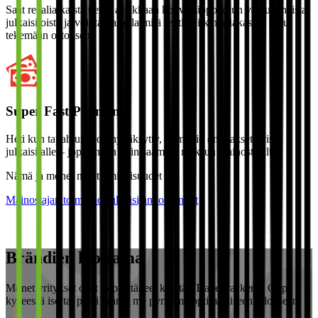
Saat reaaliaikaista tietoa asiakkaan konversiopolkuun vaikuttaneista
julkaisijoista ja voit tarkastella mitä reittiä pitkin asiakas on tullut
tekemään ostoksen.
Super Fast Payment
Heti kun tapahtuma on hyväksytty, komissio on maksettavissa
julkaisijalle – jopa ennen kuin saamme maksun mainostajalta.
Nämä ja monet muut ominaisuudet
Mainostajan toiminnot
Julkaisijan toiminnot
Brändien luottama
Monet yritykset ovat jo päättäneet käyttää TradeTrackeria. Olipa
kyseessä iso tai pieni brändi me pyrimme optimaaliseen tulokseen.