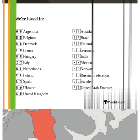
We're based in:
🇦🇷
🇦🇹
Argentina
Austria
🇧🇪
🇧🇷
Belgium
Brazil
🇩🇰
🇫🇮
Denmark
Finland
🇫🇷
🇩🇪
France
Germany
🇭🇺
🇮🇳
Hungary
India
🇮🇹
🇲🇽
Italy
Mexico
🇳🇱
🇳🇴
Netherlands
Norway
🇵🇱
🇷🇺
Poland
Russian Federation
🇪🇸
🇸🇪
Spain
Sweden
🇺🇦
🇦🇪
Ukraine
United Arab Emirates
🇬🇧
United Kingdom
🌍
World view