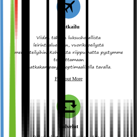
Matkailu
Viiden tähden luksushotellista
leirintäalueeseen, vuorikiipeilystä
meriristeilyihin. Kohteesta riippumatta pystymme
toteuttamaan
matkakampanjan optimaalisella tavalla.
Find out More
Palvelut