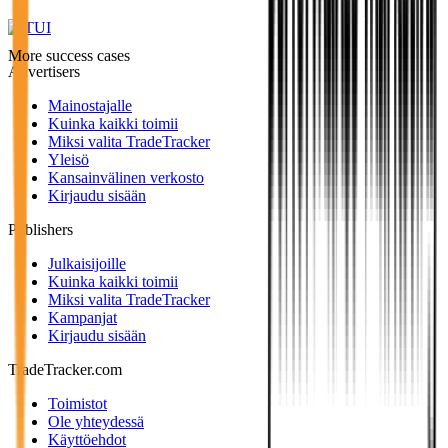
More success cases
Advertisers
Mainostajalle
Kuinka kaikki toimii
Miksi valita TradeTracker
Yleisö
Kansainvälinen verkosto
Kirjaudu sisään
Publishers
Julkaisijoille
Kuinka kaikki toimii
Miksi valita TradeTracker
Kampanjat
Kirjaudu sisään
TradeTracker.com
Toimistot
Ole yhteydessä
Käyttöehdot