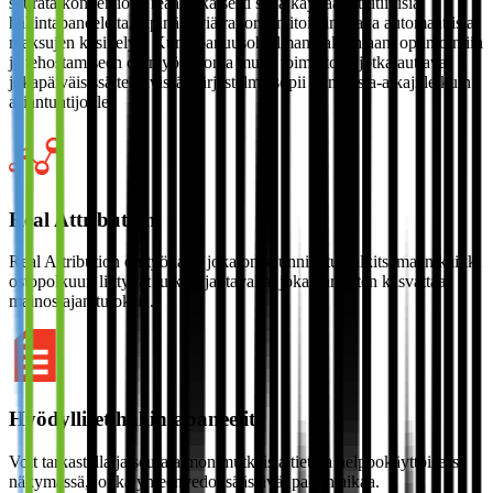
seurata konversioita reaaliaikaisesti sekä käyttää intuitiivisia
hallintapaneeleita, läpinäkyviä raportointitoimintoja ja automaattista
maksujen käsittelyä. Kumppanuusohjelman valvontaan, optimointiin
ja tehostamiseen on myös monia muita toimintoja, jotka auttavat
jokapäiväisissä tehtävissä. Järjestelmä sopii niin vasta-alkajille kuin
asiantuntijoille.
Real Attribution
Real Attribution on työkalu, joka on suunniteltu palkitsemaan kaikki
ostopolkuun liittyvät julkaisijat tavalla, joka parhaiten kasvattaa
mainostajan tuloksia.
Hyödylliset hallintapaneelit
Voit tarkastella ja seurata monimutkaisia tietoja helppokäyttöisessä
näkymässä, jonka yhteenvedot säästävät paljon aikaa.