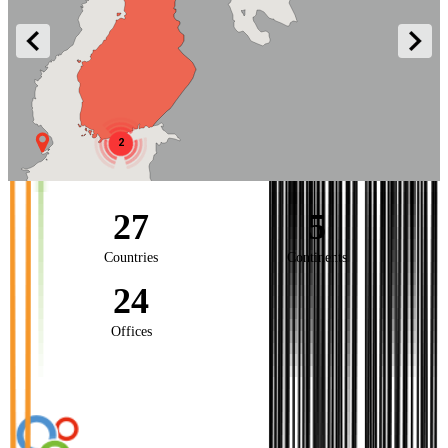
2
27
5
Countries
Continents
24
Offices