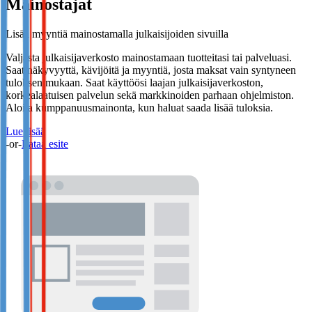
Mainostajat
Lisää myyntiä mainostamalla julkaisijoiden sivuilla
Valjasta julkaisijaverkosto mainostamaan tuotteitasi tai palveluasi.
Saat näkyvyyttä, kävijöitä ja myyntiä, josta maksat vain syntyneen
tuloksen mukaan. Saat käyttöösi laajan julkaisijaverkoston,
korkealaatuisen palvelun sekä markkinoiden parhaan ohjelmiston.
Aloita kumppanuusmainonta, kun haluat saada lisää tuloksia.
Lue lisää
-or-
Lataa esite