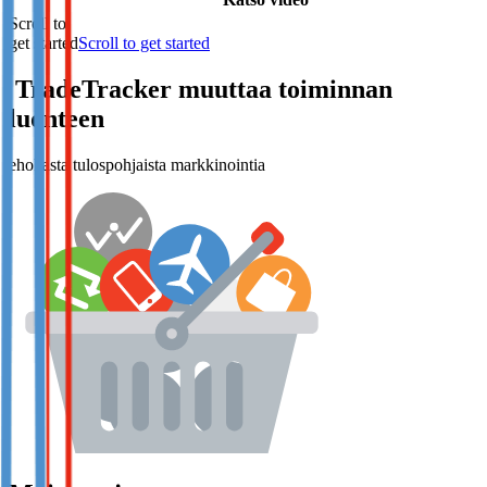
Scroll to
get started
Scroll to get started
TradeTracker
muuttaa toiminnan
luonteen
ehokasta tulospohjaista markkinointia