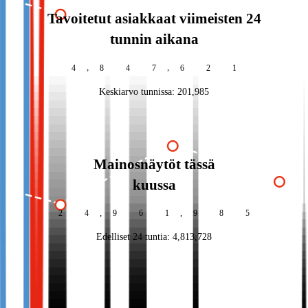
Tavoitetut asiakkaat viimeisten 24
tunnin aikana
,
,
4
8
4
7
6
2
8
Keskiarvo tunnissa:
201,985
Mainosnäytöt tässä
kuussa
,
,
2
4
9
6
1
9
9
2
Edelliset 24 tuntia:
4,813,735