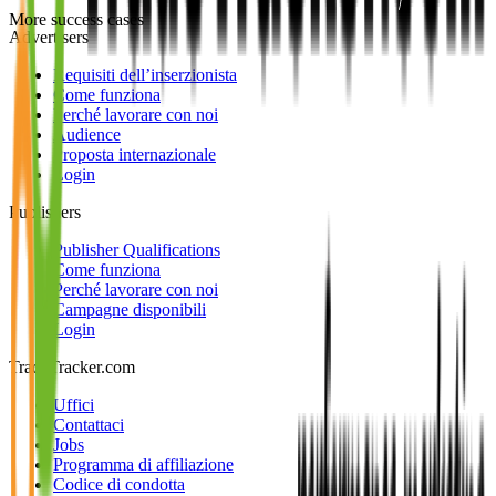
More success cases
Advertisers
Requisiti dell’inserzionista
Come funziona
Perché lavorare con noi
Audience
Proposta internazionale
Login
Publishers
Publisher Qualifications
Come funziona
Perché lavorare con noi
Campagne disponibili
Login
TradeTracker.com
Uffici
Contattaci
Jobs
Programma di affiliazione
Codice di condotta