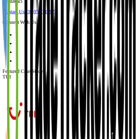
Contattaci
Contact Us
+39 050 712973
Connect With Us
Featured Case Study
:
TUI