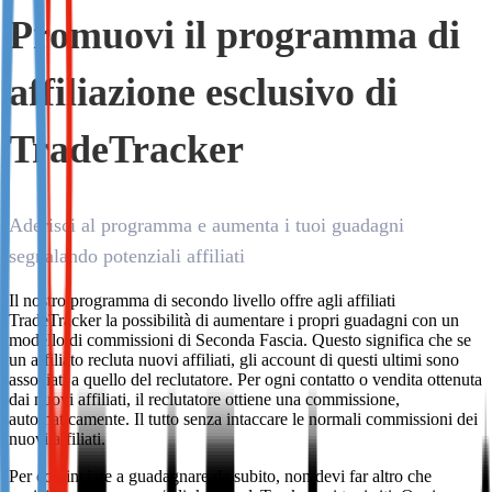
Promuovi il programma di
Not already our Publisher?
Sign up here
affiliazione esclusivo di
TradeTracker
Aderisci al programma e aumenta i tuoi guadagni
segnalando potenziali affiliati
Il nostro programma di secondo livello offre agli affiliati
TradeTracker la possibilità di aumentare i propri guadagni con un
modello di commissioni di Seconda Fascia. Questo significa che se
un affiliato recluta nuovi affiliati, gli account di questi ultimi sono
associati a quello del reclutatore. Per ogni contatto o vendita ottenuta
dai nuovi affiliati, il reclutatore ottiene una commissione,
automaticamente. Il tutto senza intaccare le normali commissioni dei
nuovi affiliati.
Per cominciare a guadagnare da subito, non devi far altro che