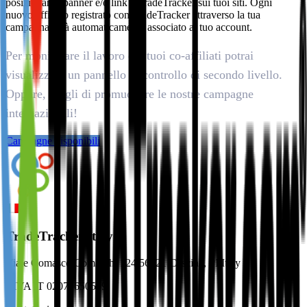
posizionare i banner e/o link a TradeTracker sui tuoi siti. Ogni
nuovo affiliato registrato con TradeTracker attraverso la tua
campagna sarà automaticamente associato al tuo account.
Per monitorare il lavoro dei tuoi co-affiliati potrai
visualizzare un pannello di controllo di secondo livello.
Oppure, scegli di promuovere le nostre campagne
internazionali!
Campagne disponibili
TradeTracker Italy
Viale Comasco Comaschi 124 56021 Cascina, PI Italy
P.IVA IT 02079650509