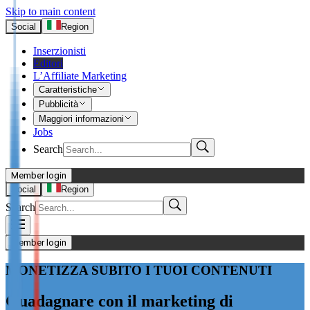
Skip to main content
Social
Region
Inserzionisti
Editori
L’Affiliate Marketing
Caratteristiche
Pubblicità
Maggiori informazioni
Jobs
Search
Member login
I’m Advertiser
Social
Region
Search
Login
Not already our Advertiser?
Member login
Sign up here
MONETIZZA SUBITO I TUOI CONTENUTI
I’m Publisher
Guadagnare con il marketing di
Login