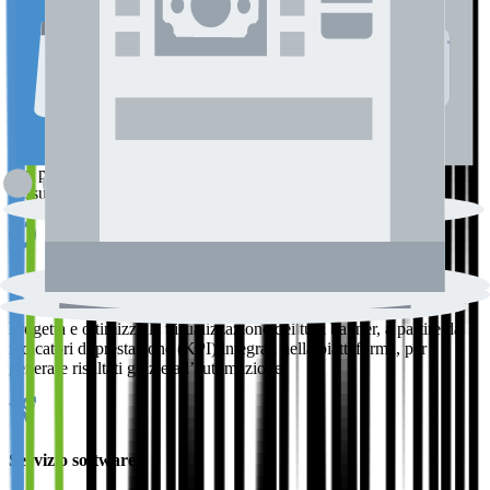
Tutti i servizi che volete
Un modello di remunerazione equo
Il Real Attribution è una sfida per l’affiliazione e motiva gli editori
con premi reali, aggiungendo valore, trasparenza e risultati come
nessun altro strumento sul mercato.
Rotazione banner ottimizzata
Progetta e ottimizza la visualizzazione dei tuoi banner, a partire da
indicatori di prestazione (KPI) integrati nella piattaforma, per
generare risultati grazie all’automazione.
Servizio software