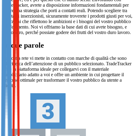
TradeTracker, avrete a disposizione informazioni fondamentali per
creare una strategia che porti a contatti reali. Potendo scegliere tra
così tanti inserzionisti, sicuramente troverete i prodotti giusti per voi,
inserzioni che riflettono le ambizioni e i bisogni del vostro pubblico
di riferimento. Noi vi offriamo la base dati di cui avete bisogno, e
molto altro, perché possiate godere dei frutti del vostro duro lavoro.
In due parole
La nostra rete vi mette in contatto con marche di qualità che sono
alla ricerca dell’attenzione di un pubblico selezionato. TradeTracker
offre la piattaforma ideale per collegarvi con il materiale
pubblicitario adatto a voi e offre un ambiente in cui progettare il
percorso ottimale per trasformare il vostro pubblico da utente a
cliente.