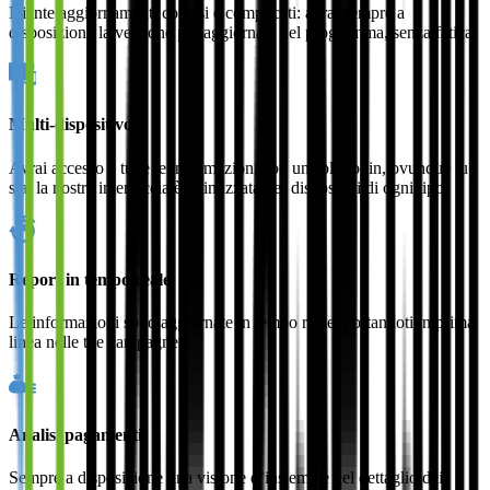
Niente aggiornamenti costosi e complicati: avrai sempre a
disposizione la versione più aggiornata del programma, senza fatica.
Multi-dispositivo
Avrai accesso a tutte le informazioni con un solo login, ovunque tu
sia; la nostra interfaccia è ottimizzata per dispositivi di ogni tipo.
Report in tempo reale
Le informazioni sono aggiornate in tempo reale, portandoti in prima
linea nelle tue campagne.
Analisi pagamenti
Sempre a disposizione una visione d’insieme e nel dettaglio dei