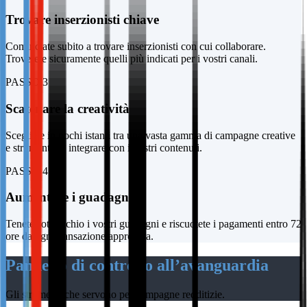
Trovare inserzionisti chiave
Cominciate subito a trovare inserzionisti con cui collaborare.
Troverete sicuramente quelli più indicati per i vostri canali.
PASSO 3
Scatenare la creatività
Scegliete in pochi istanti tra una vasta gamma di campagne creative
e strumenti da integrare con i vostri contenuti.
PASSO 4
Aumentare i guadagni
Tenete sott’occhio i vostri guadagni e riscuotete i pagamenti entro 72
ore da ogni transazione approvata.
Pannello di controllo all’avanguardia
Gli strumenti che servono per campagne redditizie.