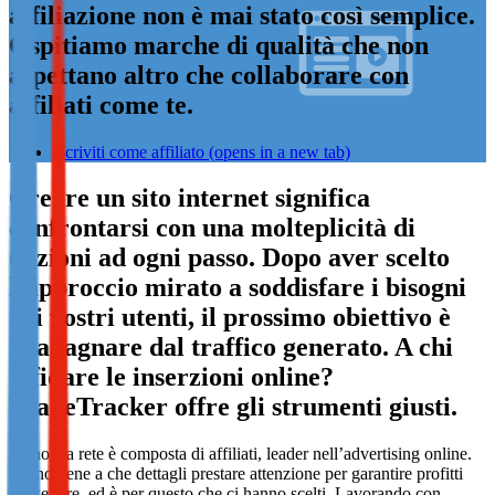
affiliazione non è mai stato così semplice.
Not already our Publisher?
Ospitiamo marche di qualità che non
Sign up here
aspettano altro che collaborare con
affiliati come te.
Iscriviti come affiliato
(opens in a new tab)
Creare un sito internet significa
confrontarsi con una molteplicità di
opzioni ad ogni passo. Dopo aver scelto
l’approccio mirato a soddisfare i bisogni
dei vostri utenti, il prossimo obiettivo è
guadagnare dal traffico generato. A chi
affidare le inserzioni online?
TradeTracker offre gli strumenti giusti.
La nostra rete è composta di affiliati, leader nell’advertising online.
Sanno bene a che dettagli prestare attenzione per garantire profitti
nel settore, ed è per questo che ci hanno scelti. Lavorando con