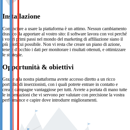
Installazione
Cominciare a usare la piattaforma è un attimo. Nessun cambiamento
drastico da apportare al vostro sito: il software lavora con voi perché
i vostri primi passi nel mondo del marketing di affiliazione siano il
più proficui possibile. Non vi resta che creare un piano di azione,
tenere d’occhio i dati per monitorare i risultati ottenuti, e ottimizzare
le strategie.
Opportunità & obiettivi
Grazie alla nostra piattaforma avrete accesso diretto a un ricco
portfolio di inserzionisti, con i quali potrete entrare in contatto e
creare campagne vantaggiose per tutti. Avrete a portata di mano tutte
le informazioni che vi servono per valutare con precisione la vostra
performance e capire dove introdurre miglioramenti.