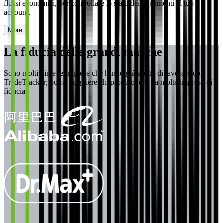
flussi economici, per controllare lo stato dei pagamenti al tuo
account.
More
La fiducia delle grandi marche
Sono moltissime le imprese che hanno già scelto di lavorare con
TradeTracker; potrai scegliere chi promuovere tra molte imprese di
fiducia.