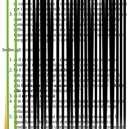
di cui non è necessaria la conservazione in relazione agli scopi
per i quali i dati sono stati raccolti o successivamente trattati;
c) l'attestazione che le operazioni di cui alle lettere a) e b) sono
state portate a conoscenza, anche per quanto riguarda il loro
contenuto, di coloro ai quali i dati sono stati comunicati o
diffusi, eccettuato il caso in cui tale adempimento si rivela
impossibile o comporta un impiego di mezzi manifestamente
sproporzionato rispetto al diritto tutelato.
Inoltre, gli Utenti hanno:
a) il diritto di
revocare il consenso
in qualsiasi momento,
qualora il trattamento si basi sul loro consenso;
b) il diritto alla
portabilità dei dati
(diritto di ricevere tutti i
dati personali che li riguardano in un formato strutturato, di
uso comune e leggibile da dispositivo automatico), il diritto
alla
limitazione
del
trattamento
dei dati personali e il
diritto
alla cancellazione
(“diritto all’oblio”);
c) il
diritto di opporsi
:
i) in tutto o in parte, per motivi legittimi al trattamento dei dati
personali che li riguardano, ancorché pertinenti allo scopo
della raccolta;
ii) in tutto o in parte, al trattamento di dati personali che li
riguardano a fini di invio di materiale pubblicitario o di
vendita diretta o per il compimento di ricerche di mercato o di