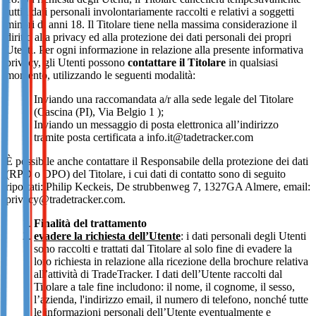
tutti i dati personali involontariamente raccolti e relativi a soggetti
minori di anni 18. Il Titolare tiene nella massima considerazione il
diritto alla privacy ed alla protezione dei dati personali dei propri
Utenti. Per ogni informazione in relazione alla presente informativa
privacy, gli Utenti possono
contattare il Titolare
in qualsiasi
momento, utilizzando le seguenti modalità:
Inviando una raccomandata a/r alla sede legale del Titolare
(Cascina (PI), Via Belgio 1 );
Inviando un messaggio di posta elettronica all’indirizzo
tramite posta certificata a info.it@tadetracker.com
È possibile anche contattare il Responsabile della protezione dei dati
(RPD o DPO) del Titolare, i cui dati di contatto sono di seguito
riportati: Philip Keckeis, De strubbenweg 7, 1327GA Almere, email:
privacy@tradetracker.com.
Finalità del trattamento
evadere la richiesta dell’Utente
: i dati personali degli Utenti
sono raccolti e trattati dal Titolare al solo fine di evadere la
loro richiesta in relazione alla ricezione della brochure relativa
all’attività di TradeTracker. I dati dell’Utente raccolti dal
Titolare a tale fine includono: il nome, il cognome, il sesso,
l’azienda, l'indirizzo email, il numero di telefono, nonché tutte
le informazioni personali dell’Utente eventualmente e