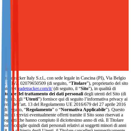
Not already our Publisher?
Sign up here
Tradetracker Italy S.r.l., con sede legale in Cascina (PI), Via Belgio
1, P. IVA 02079650509 (di seguito, “
Titolare
”), proprietario del sito
internet
tradetracker.com/it/
(di seguito, il “
Sito
”), in qualità di
titolare del trattamento
dei dati personali
degli utenti del Sito (di
seguito, gli “
Utenti
”) fornisce qui di seguito l’informativa privacy ai
sensi dell’art. 13 del Regolamento UE 2016/679 del 27 aprile 2016
(di seguito, “
Regolamento
” o “
Normativa Applicabile
”). Questo
Sito e i servizi eventualmente offerti tramite il Sito sono riservati a
soggetti che hanno compiuto il diciottesimo anno di età. Il Titolare
non raccoglie quindi dati personali relativi ai soggetti minori di anni
18. Su richiesta degli Utenti, il Titolare cancellerà tempestivamente