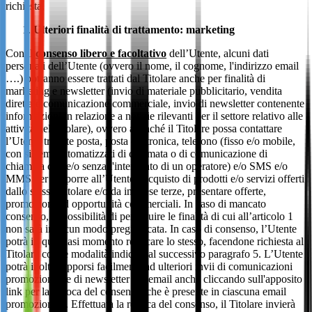
richiesta.
Ulteriori finalità di trattamento: marketing
Con il
consenso libero e facoltativo
dell’Utente, alcuni dati
personali dell’Utente (ovvero il nome, il cognome, l'indirizzo email
….) potranno essere trattati dal Titolare anche per finalità di
marketing e newsletter (invio di materiale pubblicitario, vendita
diretta e comunicazione commerciale, invio di newsletter contenente
informazioni in relazione a notizie rilevanti per il settore relativo alle
attività del Titolare), ovvero affinché il Titolare possa contattare
l’Utente tramite posta, posta elettronica, telefono (fisso e/o mobile,
con sistemi automatizzati di chiamata o di comunicazione di
chiamata con e/o senza l'intervento di un operatore) e/o SMS e/o
MMS per proporre all’Utente l’acquisto di prodotti e/o servizi offerti
dallo stesso Titolare e/o da imprese terze, presentare offerte,
promozioni ed opportunità commerciali. In caso di mancato
consenso, la possibilità di perseguire le finalità di cui all’articolo 1
non sarà in alcun modo pregiudicata. In caso di consenso, l’Utente
potrà in qualsiasi momento revocare lo stesso, facendone richiesta al
Titolare con le modalità indicate al successivo paragrafo 5. L’Utente
potrà inoltre opporsi facilmente ad ulteriori invii di comunicazioni
promozionali e di newsletter via email anche cliccando sull'apposito
link per la revoca del consenso, che è presente in ciascuna email
promozionale. Effettuata la revoca del consenso, il Titolare invierà