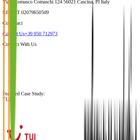
Viale Comasco Comaschi 124 56021 Cascina, PI Italy
P.IVA IT 02079650509
Contattaci
Contact Us
+39 050 712973
Connect With Us
Featured Case Study
:
TUI