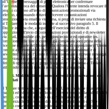
all’Utente un messaggio di posta elettronica per confermare
l’avvenuta revoca del consenso. Qualora l'Utente intenda revocare il
proprio consenso all'invio di comunicazioni promozionali via
telefono, continuando tuttavia a ricevere comunicazioni
promozionali via email, o viceversa, si prega di inviare una richiesta
al Titolare con le modalità indicate al successivo paragrafo 5. Il
Titolare informa che, a seguito dell’esercizio del diritto di
opposizione all'invio di comunicazioni promozionali e di newsletter
via email, è possibile che, per ragioni tecniche ed operative (es.
formazione delle liste di contatto già completata poco prima della
ricezione da parte del Titolare della richiesta di opposizione) l’Utente
continui a ricevere alcuni ulteriori messaggi promozionali e di
newsletter. Qualora l’Utente dovesse continuare a ricevere messaggi
promozionali dopo che siano trascorse 24 ore dall’esercizio del
diritto di opposizione, si prega di segnalare il problema al Titolare,
utilizzando i contatti indicati al successivo paragrafo 5.
3
. Modalità di trattamento e tempi di conservazione dei
dati
Il Titolare tratterà i dati personali degli Utenti mediante strumenti
manuali ed informatici, con logiche strettamente correlate alle finalità
stesse e, comunque, in modo da garantire la sicurezza e la
riservatezza dei dati stessi. I dati personali degli Utenti del Sito
saranno conservati per i tempi strettamente necessari ad espletare le