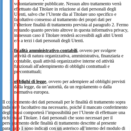
volontariamente pubblicate. Nessun altro trattamento verrà
effettuato dal Titolare in relazione ai dati personali degli
Utenti, salvo che l’Utente dia al Titolare uno specifico e
facoltativo consenso al trattamento dei propri dati per
l’ulteriore finalità di trattamento prevista al paragrafo 2. Fermo
restando quanto previsto altrove in questa informativa privacy,
in nessun caso il Titolare renderà accessibili agli altri Utenti
e/o a terzi i dati personali degli Utenti.
finalità amministrativo-contabili
, ovvero per svolgere
attività di natura organizzativa, amministrativa, finanziaria e
contabile, quali attività organizzative interne ed attività
funzionali all'adempimento di obblighi contrattuali e
precontrattuali;
obblighi di legge
, ovvero per adempiere ad obblighi previsti
dalla legge, da un’autorità, da un regolamento o dalla
normativa europea.
Il conferimento dei dati personali per le finalità di trattamento sopra
indicate è facoltativo ma necessario, poiché il mancato conferimento
degli stessi comporterà l’impossibilità per l’Utente di effettuare una
richiesta al Titolare. I dati personali che sono necessari per il
perseguimento delle finalità di trattamento descritte al presente
paragrafo 1 sono indicati con un asterisco all’interno del modulo di