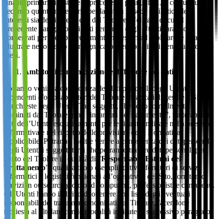
finalità primarie illustrate al precedente paragrafo 1, o comunque
secondo quanto necessario per la tutela in sede civilistica degli
interessi sia degli Utenti che del Titolare. Nel caso di cui al
precedente paragrafo 2, i dati personali degli Utenti saranno
conservati per i tempi strettamente necessari ad espletare le finalità
illustrate nello stesso e, in ogni caso, per non più di ventiquattro (24)
mesi.
Ambito di comunicazione e diffusione dei dati
Potranno venire a conoscenza dei dati personali degli Utenti i
dipendenti e/o collaboratori del Titolare incaricati di gestire il Sito e
le richieste degli Utenti. Tali soggetti, che sono formalmente
nominati dal Titolare quali “incaricati del trattamento”, tratteranno i
dati dell’Utente esclusivamente per le finalità indicate nella presente
informativa e nel rispetto delle previsioni della Normativa
Applicabile. Potranno inoltre venire a conoscenza dei dati personali
degli Utenti i soggetti terzi che potranno trattare dati personali per
conto del Titolare in qualità di “
Responsabili Esterni del
Trattamento
”, quali, a titolo esemplificativo, fornitori di servizi
informatici e logistici funzionali all’operatività del Sito, fornitori di
servizi in
outsourcing
o
cloud computing
, professionisti e consulenti.
Gli Utenti hanno il diritto di ottenere una lista degli eventuali
responsabili del trattamento nominati dal Titolare, facendone
richiesta al Titolare con le modalità indicate al successivo paragrafo