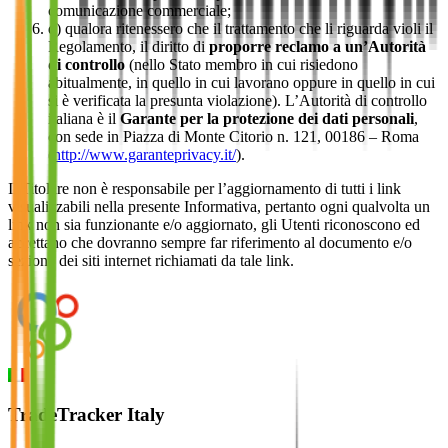
comunicazione commerciale;
d) qualora ritenessero che il trattamento che li riguarda violi il
Regolamento, il diritto di
proporre reclamo a un’Autorità
di controllo
(nello Stato membro in cui risiedono
abitualmente, in quello in cui lavorano oppure in quello in cui
si è verificata la presunta violazione). L’Autorità di controllo
italiana è il
Garante per la protezione dei dati personali
,
con sede in Piazza di Monte Citorio n. 121, 00186 – Roma
(
http://www.garanteprivacy.it/
).
Il Titolare non è responsabile per l’aggiornamento di tutti i link
visualizzabili nella presente Informativa, pertanto ogni qualvolta un
link non sia funzionante e/o aggiornato, gli Utenti riconoscono ed
accettano che dovranno sempre far riferimento al documento e/o
sezione dei siti internet richiamati da tale link.
TradeTracker Italy