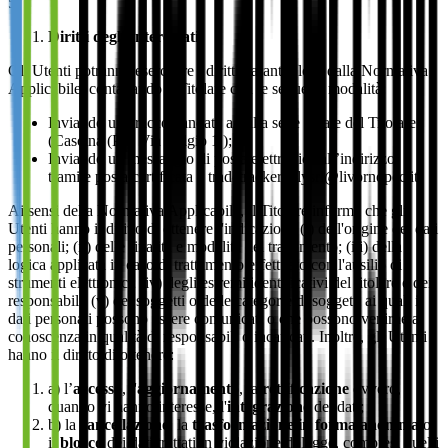
5.
Diritti degli Interessati
Gli Utenti potranno esercitare i diritti garantiti loro dalla Normativa
Applicabile, contattando il Titolare con le seguenti modalità:
Inviando una raccomandata a/r alla sede legale del Titolare
(Cascina (PI), Via Belgio 1 );
Inviando un messaggio di posta elettronica all’indirizzo
tramite posta certificata a tradetrackeritalysrl@livornopec.it
Ai sensi della Normativa Applicabile, il Titolare informa che gli
Utenti hanno il diritto di ottenere l'indicazione (i) dell'origine dei dati
personali; (ii) delle finalità e modalità del trattamento; (iii) della
logica applicata in caso di trattamento effettuato con l'ausilio di
strumenti elettronici; (iv) degli estremi identificativi del titolare e dei
responsabili; (v) dei soggetti o delle categorie di soggetti ai quali i
dati personali possono essere comunicati o che possono venirne a
conoscenza in qualità di responsabili o incaricati. Inoltre, gli Utenti
hanno il diritto di ottenere:
a) l’
accesso
, l'
aggiornamento
, la
rettificazione
ovvero,
quando vi hanno interesse, l'
integrazione
dei dati;
b) la
cancellazione
, la
trasformazione in forma anonima
o
il
blocco
dei dati trattati in violazione di legge, compresi quelli