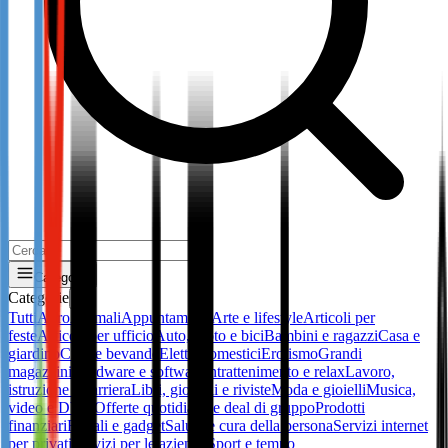
Categorie
Categorie
✕
Tutti
Altro
Animali
Appuntamenti
Arte e lifestyle
Articoli per
feste
Articoli per ufficio
Auto, moto e bici
Bambini e ragazzi
Casa e
giardino
Cibo e bevande
Elettrodomestici
Erotismo
Grandi
magazzini
Hardware e software
Intrattenimento e relax
Lavoro,
istruzione e carriera
Libri, giornali e riviste
Moda e gioielli
Musica,
video e DVD
Offerte quotidiane e deal di gruppo
Prodotti
finanziari
Regali e gadget
Salute e cura della persona
Servizi internet
per privati
Servizi per le aziende
Sport e tempo