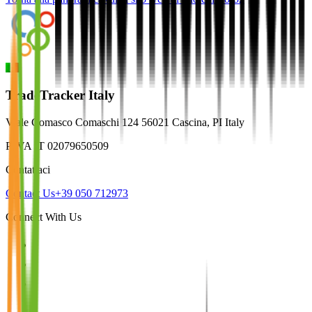
TradeTracker Italy
Viale Comasco Comaschi 124 56021 Cascina, PI Italy
P.IVA IT 02079650509
Contattaci
Contact Us
+39 050 712973
Connect With Us