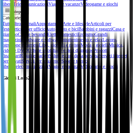
libero
Telecomunicazioni
Viaggi e vacanze
Videogame e giochi
Categorie
Categorie
✕
Tutti
Altro
Animali
Appuntamenti
Arte e lifestyle
Articoli per
feste
Articoli per ufficio
Auto, moto e bici
Bambini e ragazzi
Casa e
giardino
Cibo e bevande
Elettrodomestici
Erotismo
Grandi
magazzini
Hardware e software
Intrattenimento e relax
Lavoro,
istruzione e carriera
Libri, giornali e riviste
Moda e gioielli
Musica,
video e DVD
Offerte quotidiane e deal di gruppo
Prodotti
finanziari
Regali e gadget
Salute e cura della persona
Servizi internet
per privati
Servizi per le aziende
Sport e tempo
libero
Telecomunicazioni
Viaggi e vacanze
Videogame e giochi
Gioielli Loro2