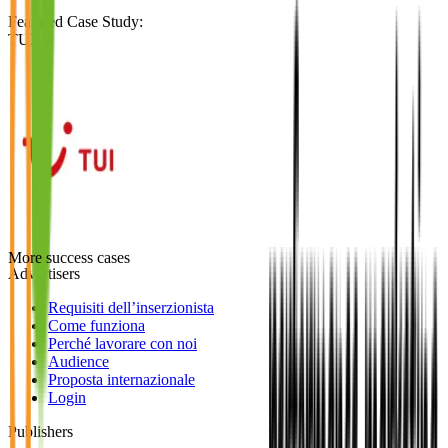
Featured Case Study
:
TUI
More success cases
Advertisers
Requisiti dell’inserzionista
Come funziona
Perché lavorare con noi
Audience
Proposta internazionale
Login
Publishers