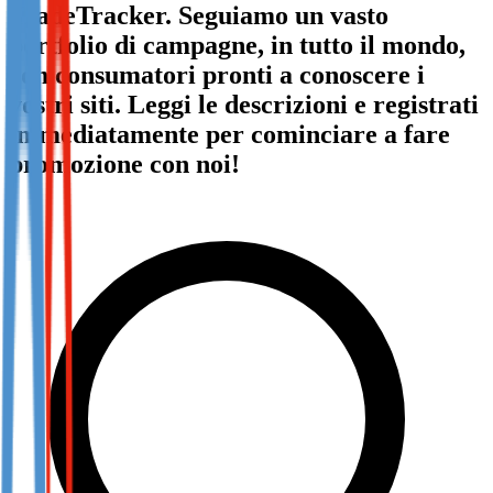
TradeTracker. Seguiamo un vasto
Not already our Publisher?
portfolio di campagne, in tutto il mondo,
Sign up here
con consumatori pronti a conoscere i
vostri siti. Leggi le descrizioni e registrati
immediatamente per cominciare a fare
promozione con noi!