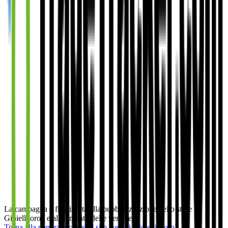
La campagna è finalizzata alla pubblicizzazione dello store
Gioielliloro2 e all'aumento delle vendite.
Torna alla panoramica
Vai al sito web di
Gioielli Loro2