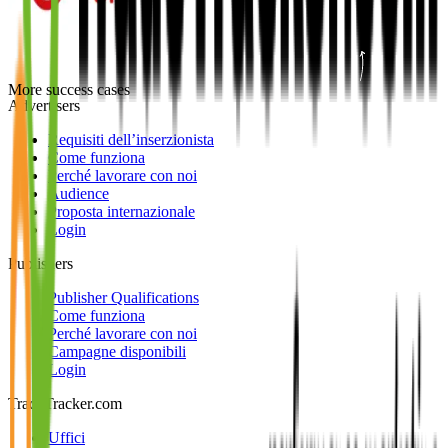
More success cases
Advertisers
Requisiti dell’inserzionista
Come funziona
Perché lavorare con noi
Audience
Proposta internazionale
Login
Publishers
Publisher Qualifications
Come funziona
Perché lavorare con noi
Campagne disponibili
Login
TradeTracker.com
Uffici