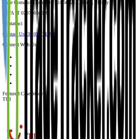
Viale Comasco Comaschi 124 56021 Cascina, PI Italy
P.IVA IT 02079650509
Contattaci
Contact Us
+39 050 712973
Connect With Us
Featured Case Study
:
TUI