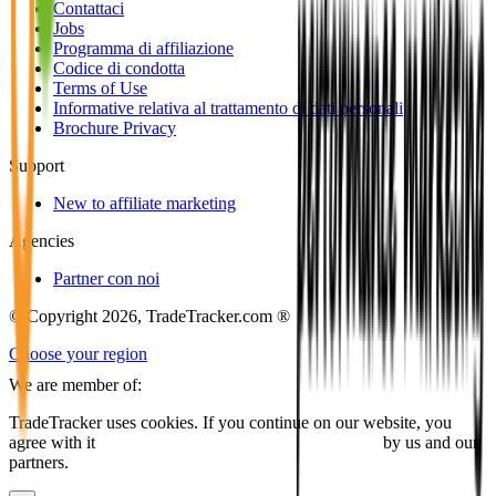
Contattaci
Jobs
Programma di affiliazione
Codice di condotta
Terms of Use
Informative relativa al trattamento di dati personali
Brochure Privacy
Support
New to affiliate marketing
Agencies
Partner con noi
© Copyright 2026, TradeTracker.com ®
Choose your region
We are member of:
TradeTracker uses cookies. If you continue on our website, you
agree with it
placing cookies and processing this data
by us and our
partners.