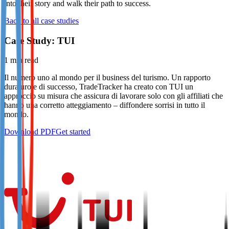
into their story and walk their path to success.
Not already our Publisher?
Back to all case studies
Sign up here
Case Study: TUI
1
min read
Il numero uno al mondo per il business del turismo. Un rapporto
duraturo e di successo, TradeTracker ha creato con TUI un
approccio su misura che assicura di lavorare solo con gli affiliati che
hanno una corretto atteggiamento – diffondere sorrisi in tutto il
mondo.
Download PDF
Get started