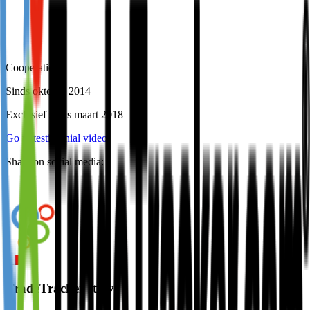
Cooperation
Sinds oktober 2014
Exclusief sinds maart 2018
Go to testimonial video
Share on social media:
TradeTracker Italy