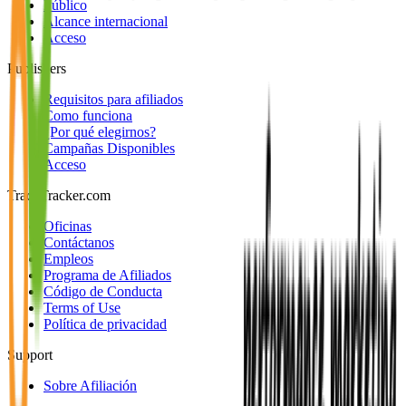
Público
Alcance internacional
Acceso
Publishers
Requisitos para afiliados
Como funciona
¿Por qué elegirnos?
Campañas Disponibles
Acceso
TradeTracker.com
Oficinas
Contáctanos
Empleos
Programa de Afiliados
Código de Conducta
Terms of Use
Política de privacidad
Support
Sobre Afiliación