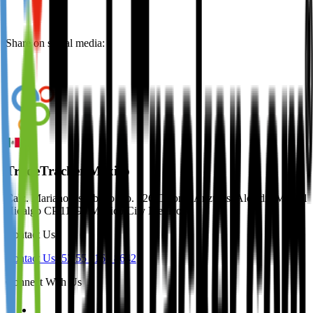
Share on social media:
TradeTracker Mexico
Calz. Mariano Escobedo No. 526 Colonia Anzures, Alcaldía Miguel
Hidalgo CP 11590 Mexico City Mexico
Contact Us
Contact Us
+52 55 1163 8642
Connect With Us