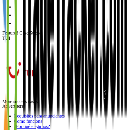
Featured Case Study
:
TUI
More success cases
Advertisers
Requisitos para anunciantes
Como funciona
¿Por qué elegirnos?