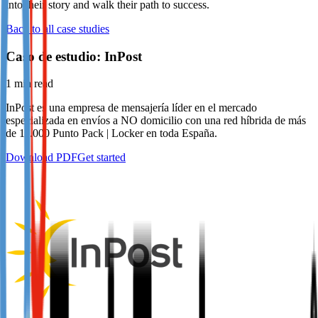
into their story and walk their path to success.
Not already our Publisher?
Back to all case studies
Sign up here
Caso de estudio: InPost
1
min read
InPost es una empresa de mensajería líder en el mercado
especializada en envíos a NO domicilio con una red híbrida de más
de 11.000 Punto Pack | Locker en toda España.
Download PDF
Get started