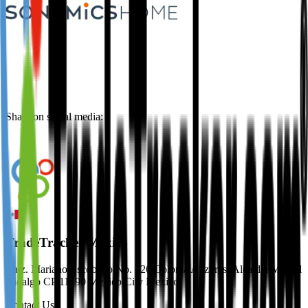
Share on social media:
TradeTracker Mexico
Calz. Mariano Escobedo No. 526 Colonia Anzures, Alcaldía Miguel
Hidalgo CP 11590 Mexico City Mexico
Contact Us