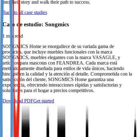
into their story and walk their path to success.
Not already our Publisher?
Back to all case studies
Sign up here
Caso de estudio: Songmics
1
min read
SONGMICS Home se enorgullece de su variada gama de
productos, que incluye muebles funcionales con la marca
SONGMICS, muebles elegantes con la marca VASAGLE, y
artículos para mascotas con FEANDREA. Cada marca está
meticulosamente diseñada para estilos de vida únicos, haciendo
hincapié en la calidad y la atención al detalle. Comprometida con la
satisfacción del cliente, SONGMICS Home garantiza una
experiencia, ofreciendo interacciones rápidas y satisfactorias y
soluciones para el hogar a precios competitivos.
Download PDF
Get started