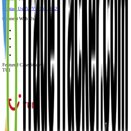
Contact Us
+52 55 1163 8642
Connect With Us
Featured Case Study
:
TUI