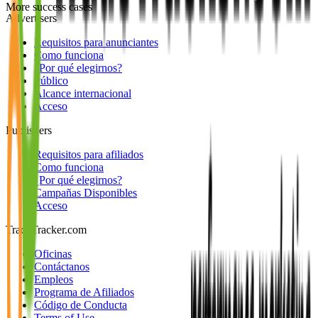
More success cases
Advertisers
Requisitos para anunciantes
Como funciona
¿Por qué elegirnos?
Público
Alcance internacional
Acceso
Publishers
Requisitos para afiliados
Como funciona
¿Por qué elegirnos?
Campañas Disponibles
Acceso
TradeTracker.com
Oficinas
Contáctanos
Empleos
Programa de Afiliados
Código de Conducta
Terms of Use