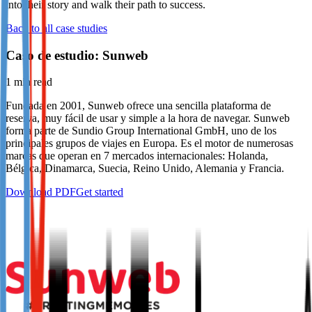
into their story and walk their path to success.
Not already our Publisher?
Back to all case studies
Sign up here
Caso de estudio: Sunweb
1
min read
Fundada en 2001, Sunweb ofrece una sencilla plataforma de
reserva, muy fácil de usar y simple a la hora de navegar. Sunweb
forma parte de Sundio Group International GmbH, uno de los
principales grupos de viajes en Europa. Es el motor de numerosas
marcas que operan en 7 mercados internacionales: Holanda,
Bélgica, Dinamarca, Suecia, Reino Unido, Alemania y Francia.
Download PDF
Get started