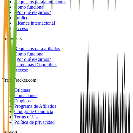
Requisitos para anunciantes
Como funciona
¿Por qué elegirnos?
Público
Alcance internacional
Acceso
Publishers
Requisitos para afiliados
Como funciona
¿Por qué elegirnos?
Campañas Disponibles
Acceso
TradeTracker.com
Oficinas
Contáctanos
Empleos
Programa de Afiliados
Código de Conducta
Terms of Use
Política de privacidad
Support