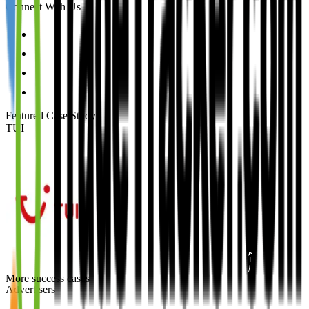
Connect With Us
Featured Case Study
:
TUI
More success cases
Advertisers