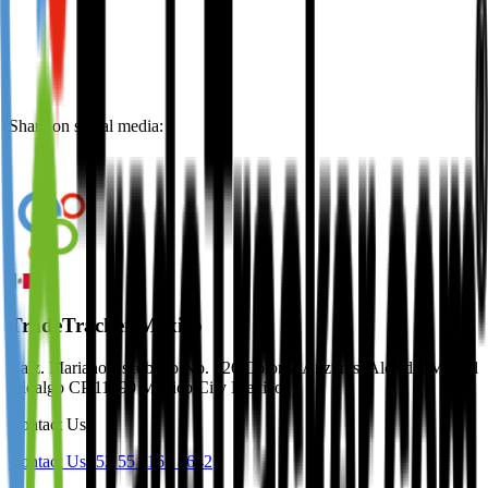
Share on social media:
TradeTracker Mexico
Calz. Mariano Escobedo No. 526 Colonia Anzures, Alcaldía Miguel
Hidalgo CP 11590 Mexico City Mexico
Contact Us
Contact Us
+52 55 1163 8642