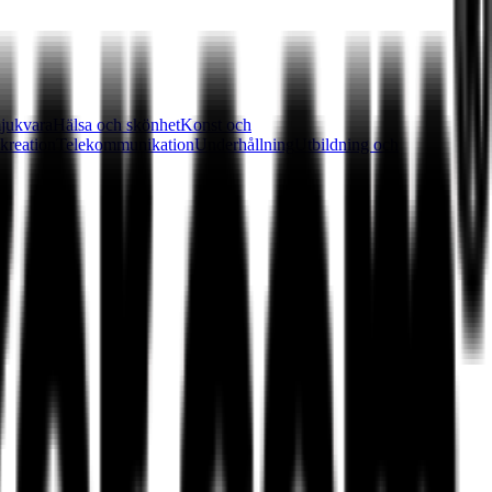
jukvara
Hälsa och skönhet
Konst och
kreation
Telekommunikation
Underhållning
Utbildning och