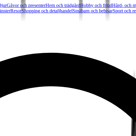
Djur
Gåvor och presenter
Hem och trädgård
Hobby och fritid
Hård- och m
änster
Resor
Shopping och detaljhandel
Småbarn och bebisar
Sport och re