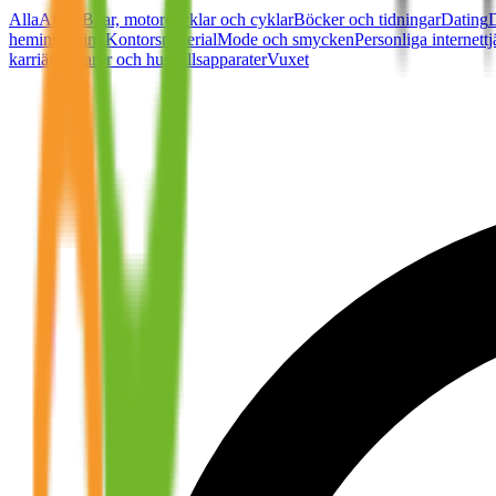
Alla
Annat
Bilar, motorcycklar och cyklar
Böcker och tidningar
Dating
heminredning
Kontorsmaterial
Mode och smycken
Personliga internettj
karriär
Vitvaror och hushållsapparater
Vuxet