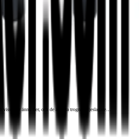
h vissa har ännu fler, och de är våra trogna följeslagare…