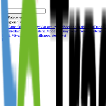
Kategorier
Kategorier
✕
Alla
Annat
Bilar, motorcycklar och cyklar
Böcker och tidningar
Dating
heminredning
Kontorsmaterial
Mode och smycken
Personliga internettj
karriär
Vitvaror och hushållsapparater
Vuxet
Djur