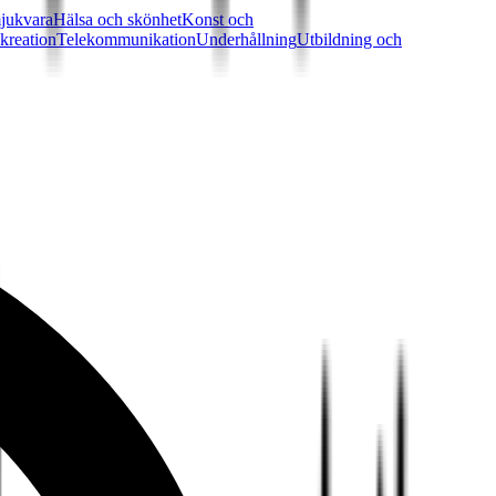
jukvara
Hälsa och skönhet
Konst och
kreation
Telekommunikation
Underhållning
Utbildning och