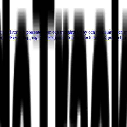
Djur
Gåvor och presenter
Hem och trädgård
Hobby och fritid
Hård- och m
änster
Resor
Shopping och detaljhandel
Småbarn och bebisar
Sport och re