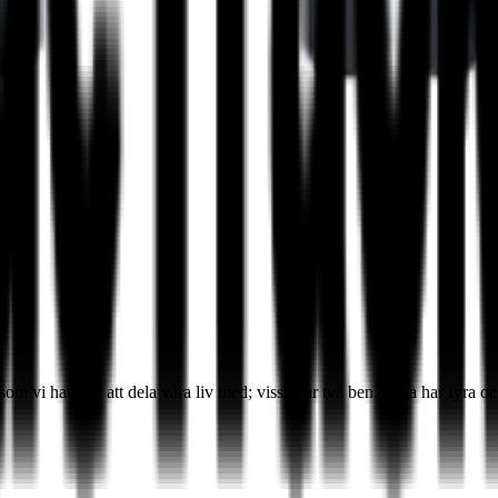
 vi har valt att dela våra liv med; vissa har två ben, vissa har fyra oc