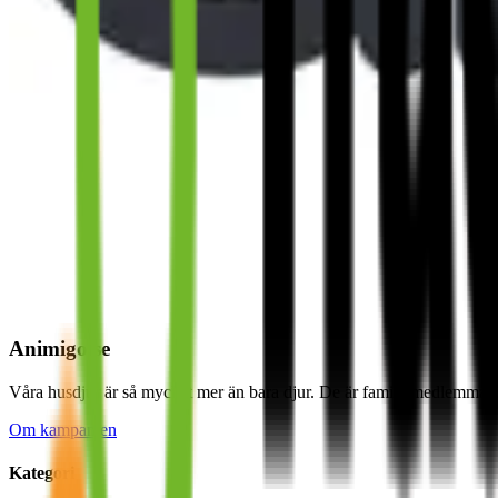
Animigo.se
Våra husdjur är så mycket mer än bara djur. De är familjemedlemmar som
Om kampanjen
Kategori