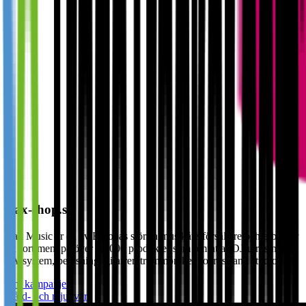
Bax-shop.se
Bax Music är en av Europas största musikåterförsäljare och erbjuder
ett sortiment på över 48 000 produkter som omfattar DJ-utrustning,
PA-system, belysning, gitarrer, trummor, keyboards samt studio- …
Om kampanjen
Hård- och mjukvara