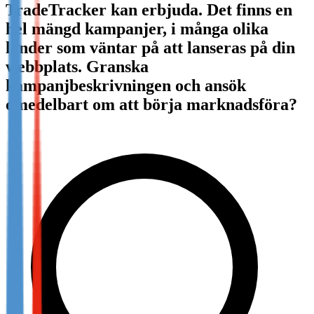
TradeTracker kan erbjuda. Det finns en
Not already our Publisher?
hel mängd kampanjer, i många olika
Sign up here
länder som väntar på att lanseras på din
webbplats. Granska
kampanjbeskrivningen och ansök
omedelbart om att börja marknadsföra?