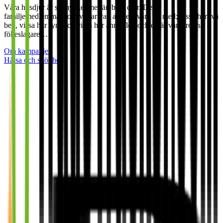
Våra husdjur är så mycket mer än bara djur. De är
familjemedlemmar som vi har valt att dela våra liv med; vissa har två
ben, vissa har fyra och vissa har ännu fler, och de är våra trogna
följeslagare…
Om kampanjen
Hälsa och skönhet