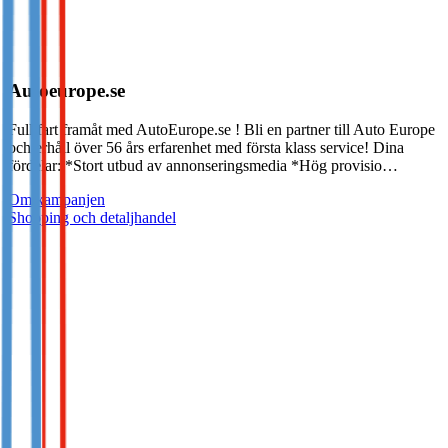
Autoeurope.se
Full fart framåt med AutoEurope.se ! Bli en partner till Auto Europe
och erhåll över 56 års erfarenhet med första klass service! Dina
fördelar: *Stort utbud av annonseringsmedia *Hög provisio…
Om kampanjen
Shopping och detaljhandel