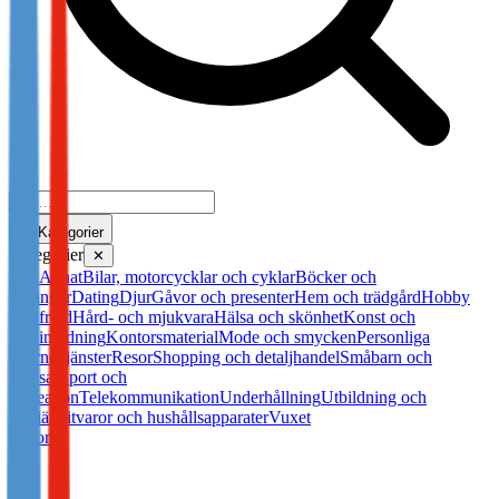
Kategorier
Kategorier
✕
Alla
Annat
Bilar, motorcycklar och cyklar
Böcker och
tidningar
Dating
Djur
Gåvor och presenter
Hem och trädgård
Hobby
och fritid
Hård- och mjukvara
Hälsa och skönhet
Konst och
heminredning
Kontorsmaterial
Mode och smycken
Personliga
internettjänster
Resor
Shopping och detaljhandel
Småbarn och
bebisar
Sport och
rekreation
Telekommunikation
Underhållning
Utbildning och
karriär
Vitvaror och hushållsapparater
Vuxet
Resor