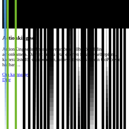
Actionking.se
ActionKing.se är din totalleverantör av tillbehör till din
actionkamera. Oavsett om du letar efter en flytande selfiepinne,
kamerafäste för skateboarden, undervattenshus till din GoPro eller
hållbar …
Om kampanjen
Djur