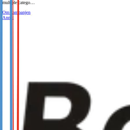
multiple catego…
Om kampanjen
Annat