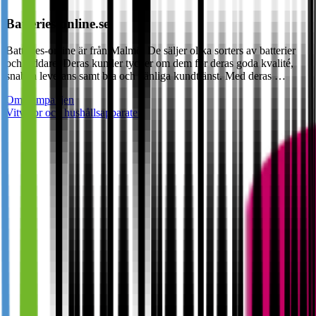
Batteries-online.se
Batteries-online är från Malmö. De säljer olika sorters av batterier
och laddare. Deras kunder tycker om dem för deras goda kvalité,
snabba leverans samt bra och vänliga kundtjänst. Med deras …
Om kampanjen
Vitvaror och hushållsapparater