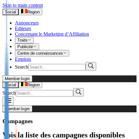
Skip to main content
Social
Region
Annonceurs
Editeurs
Concernant le Marketing d’Affiliation
Traits
Publicité
Centre de connaissances
Emplois
Search
Member login
I’m Advertiser
Social
Region
Search
Login
Not already our Advertiser?
Member login
Sign up here
Campagnes
I’m Publisher
Vois la liste des campagnes disponibles
Login