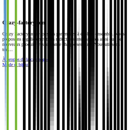
Crazy-factory.com
Crazy Factory invite tous ses partenaires à évoluer ensemble. Nous
proposons régulièrement des réductions intéressantes ainsi que de
nouveaux produits très tendance chaque semaine. Nous utilisons
tou…
À propos de la campagne
Mode et bijoux