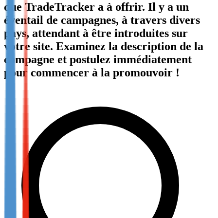
que TradeTracker a à offrir. Il y a un
Not already our Publisher?
éventail de campagnes, à travers divers
Sign up here
pays, attendant à être introduites sur
votre site. Examinez la description de la
campagne et postulez immédiatement
pour commencer à la promouvoir !