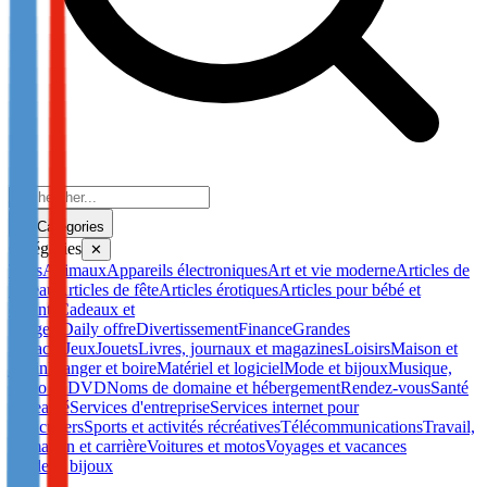
Catégories
Catégories
✕
Tous
Animaux
Appareils électroniques
Art et vie moderne
Articles de
bureau
Articles de fête
Articles érotiques
Articles pour bébé et
enfants
Cadeaux et
gadgets
Daily offre
Divertissement
Finance
Grandes
surfaces
Jeux
Jouets
Livres, journaux et magazines
Loisirs
Maison et
jardin
Manger et boire
Matériel et logiciel
Mode et bijoux
Musique,
vidéo et DVD
Noms de domaine et hébergement
Rendez-vous
Santé
et beauté
Services d'entreprise
Services internet pour
particuliers
Sports et activités récréatives
Télécommunications
Travail,
formation et carrière
Voitures et motos
Voyages et vacances
Mode et bijoux