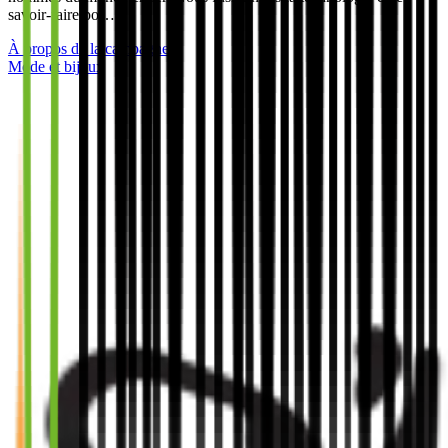
savoir-faire po…
À propos de la campagne
Mode et bijoux