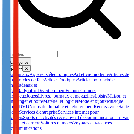
Catégories
Catégories
✕
Tous
Animaux
Appareils électroniques
Art et vie moderne
Articles de
bureau
Articles de fête
Articles érotiques
Articles pour bébé et
enfants
Cadeaux et
gadgets
Daily offre
Divertissement
Finance
Grandes
surfaces
Jeux
Jouets
Livres, journaux et magazines
Loisirs
Maison et
jardin
Manger et boire
Matériel et logiciel
Mode et bijoux
Musique,
vidéo et DVD
Noms de domaine et hébergement
Rendez-vous
Santé
et beauté
Services d'entreprise
Services internet pour
particuliers
Sports et activités récréatives
Télécommunications
Travail,
formation et carrière
Voitures et motos
Voyages et vacances
Télécommunications