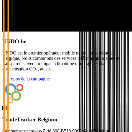
UNDO.be
UNDO est le premier opérateur mobile neutre en carbone de
Belgique. Nous combinons des services télécoms abordables et
transparents avec un impact climatique direct grâce à la
compensation CO₂, au su…
À propos de la campagne
TradeTracker Belgium
Ottergemsesteenweg-Zuid 808 B513 9000 Gent Belgium