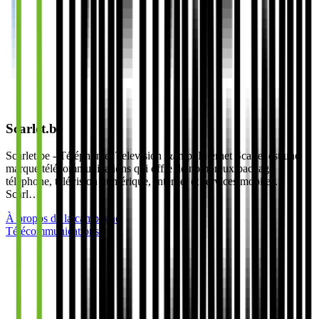
Scarlet.be
Scarlet.be - Téléphonie, Television &amp; Internet Scarlet est une
marque télécommunications qui offre de nombreux package
téléphone, télévision numérique, Internet et services mobiles.
Scarl…
À propos de la campagne
Télécommunications