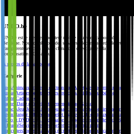
UNDO.be
UNDO est le premier opérateur mobile neutre en carbone de
Belgique. Nous combinons des services télécoms abordables et
transparents avec un impact climatique direct grâce à la
compensation CO₂, au su…
À propos de la campagne
Catégorie
Tous
Animaux
Appareils électroniques
Art et vie moderne
Articles de
bureau
Articles de fête
Articles érotiques
Articles pour bébé et
enfants
Cadeaux et
gadgets
Daily offre
Divertissement
Finance
Grandes
surfaces
Jeux
Jouets
Livres, journaux et magazines
Loisirs
Maison et
jardin
Manger et boire
Matériel et logiciel
Mode et bijoux
Musique,
vidéo et DVD
Noms de domaine et hébergement
Rendez-vous
Santé
et beauté
Services d'entreprise
Services internet pour
particuliers
Sports et activités récréatives
Télécommunications
Travail,