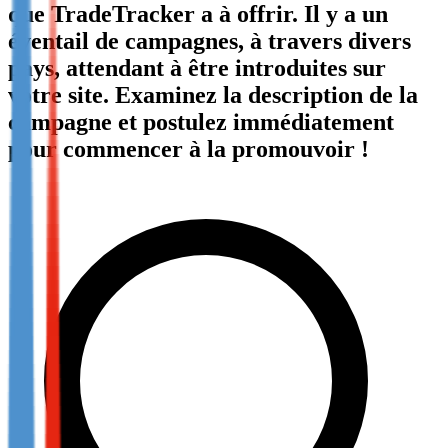
que TradeTracker a à offrir. Il y a un
Not already our Publisher?
éventail de campagnes, à travers divers
Sign up here
pays, attendant à être introduites sur
votre site. Examinez la description de la
campagne et postulez immédiatement
pour commencer à la promouvoir !