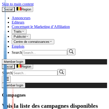
Skip to main content
Social
Region
Annonceurs
Editeurs
Concernant le Marketing d’Affiliation
Traits
Publicité
Centre de connaissances
Emplois
Search
Member login
I’m Advertiser
Social
Region
Search
Login
Not already our Advertiser?
Member login
Sign up here
Campagnes
I’m Publisher
Vois la liste des campagnes disponibles
Login