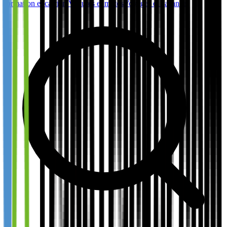
formation et carrière
Voitures et motos
Voyages et vacances