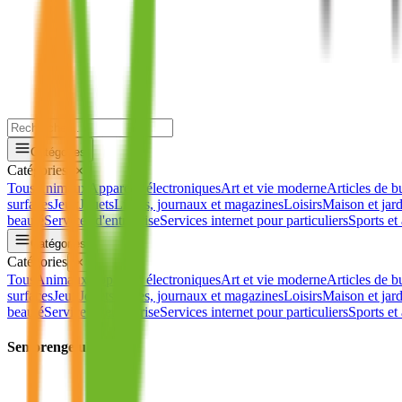
Catégories
Catégories
✕
Tous
Animaux
Appareils électroniques
Art et vie moderne
Articles de b
surfaces
Jeux
Jouets
Livres, journaux et magazines
Loisirs
Maison et jar
beauté
Services d'entreprise
Services internet pour particuliers
Sports et 
Catégories
Catégories
✕
Tous
Animaux
Appareils électroniques
Art et vie moderne
Articles de b
surfaces
Jeux
Jouets
Livres, journaux et magazines
Loisirs
Maison et jar
beauté
Services d'entreprise
Services internet pour particuliers
Sports et 
Seniorengeluk.be