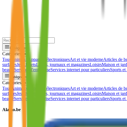
Catégories
Catégories
✕
Tous
Animaux
Appareils électroniques
Art et vie moderne
Articles de b
surfaces
Jeux
Jouets
Livres, journaux et magazines
Loisirs
Maison et jar
beauté
Services d'entreprise
Services internet pour particuliers
Sports et 
Catégories
Catégories
✕
Tous
Animaux
Appareils électroniques
Art et vie moderne
Articles de b
surfaces
Jeux
Jouets
Livres, journaux et magazines
Loisirs
Maison et jar
beauté
Services d'entreprise
Services internet pour particuliers
Sports et 
Alamo.be