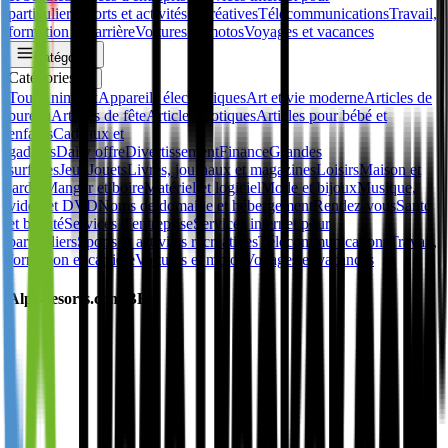
particuliers
Sports et activités récréatives
Télécommunications
Travail,
formation et carrière
Voitures et motos
Voyages et vacances
Catégories
Catégories
✕
Tous
Animaux
Appareils électroniques
Art et vie moderne
Articles de
bureau
Articles de fête
Articles érotiques
Articles pour bébé et
enfants
Cadeaux et
gadgets
Daily offre
Divertissement
Finance
Grandes
surfaces
Jeux
Jouets
Livres, journaux et magazines
Loisirs
Maison et
jardin
Manger et boire
Matériel et logiciel
Mode et bijoux
Musique,
vidéo et DVD
Noms de domaine et hébergement
Rendez-vous
Santé
et beauté
Services d'entreprise
Services internet pour
particuliers
Sports et activités récréatives
Télécommunications
Travail,
formation et carrière
Voitures et motos
Voyages et vacances
Alps-resorts.com BE