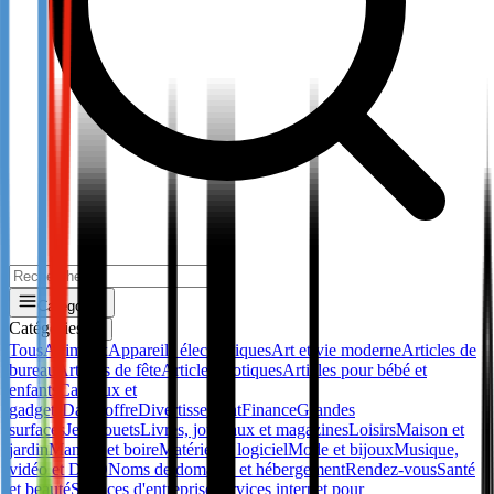
Catégories
Catégories
✕
Tous
Animaux
Appareils électroniques
Art et vie moderne
Articles de
bureau
Articles de fête
Articles érotiques
Articles pour bébé et
enfants
Cadeaux et
gadgets
Daily offre
Divertissement
Finance
Grandes
surfaces
Jeux
Jouets
Livres, journaux et magazines
Loisirs
Maison et
jardin
Manger et boire
Matériel et logiciel
Mode et bijoux
Musique,
vidéo et DVD
Noms de domaine et hébergement
Rendez-vous
Santé
et beauté
Services d'entreprise
Services internet pour