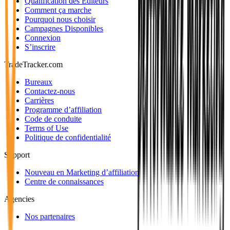
Qualification des Editeurs
Comment ça marche
Pourquoi nous choisir
Campagnes Disponibles
Connexion
S’inscrire
TradeTracker.com
Bureaux
Contactez-nous
Carrières
Programme d’affiliation
Code de conduite
Terms of Use
Politique de confidentialité
Support
Nouveau en Marketing d’affiliation
Centre de connaissances
Agencies
Nos partenaires