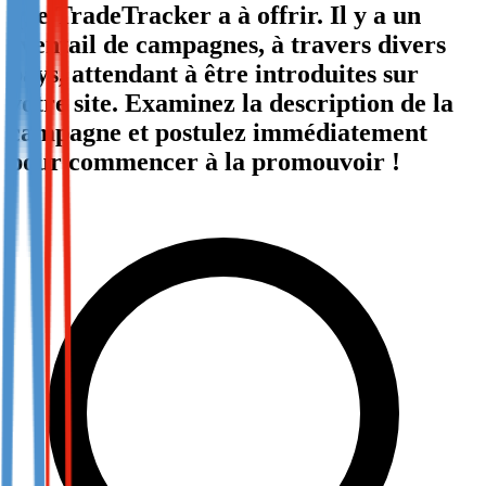
que TradeTracker a à offrir. Il y a un
Not already our Publisher?
éventail de campagnes, à travers divers
Sign up here
pays, attendant à être introduites sur
votre site. Examinez la description de la
campagne et postulez immédiatement
pour commencer à la promouvoir !