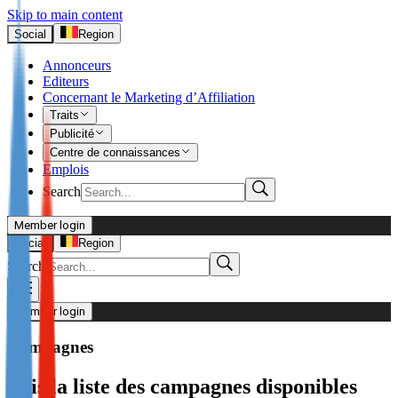
Skip to main content
Social
Region
Annonceurs
Editeurs
Concernant le Marketing d’Affiliation
Traits
Publicité
Centre de connaissances
Emplois
Search
Member login
I’m Advertiser
Social
Region
Search
Login
Not already our Advertiser?
Member login
Sign up here
Campagnes
I’m Publisher
Vois la liste des campagnes disponibles
Login