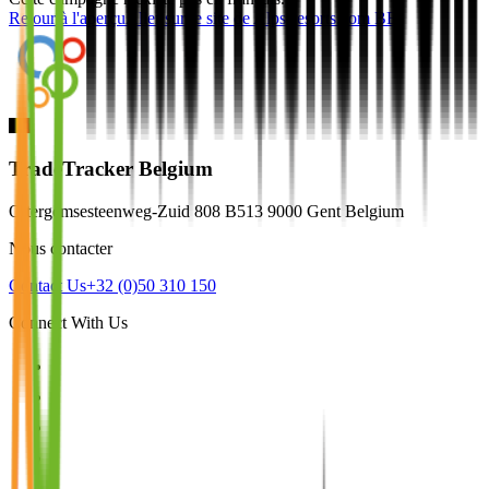
Retour à l'aperçu
Aller sur le site de
Alps-resorts.com BE
TradeTracker Belgium
Ottergemsesteenweg-Zuid 808 B513 9000 Gent Belgium
Nous contacter
Contact Us
+32 (0)50 310 150
Connect With Us