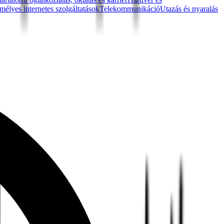
mélyes internetes szolgáltatások
Telekommunikáció
Utazás és nyaralás