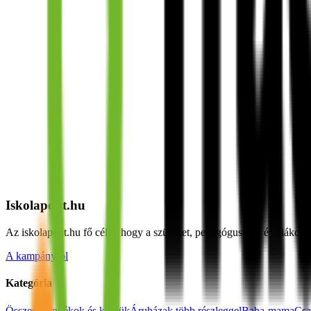
Iskolapont.hu
Az iskolapont.hu fő célja, hogy a szülőket, pedagógusokat és diákok
A kampányról
Kategória
Összes
Ajándékok és kütyük
Áruházak több részleggel
Baba-mama
Csa