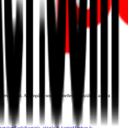
anszervásárlást. A kampány során kiemelten fókuszálunk azokra …
 tartalom
Foglalkoztatás, oktatás és karrier
Hardver és