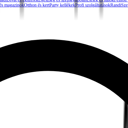
és magazinok
Otthon és kert
Party kellékek
Profi szolgáltatások
Randi
Sze