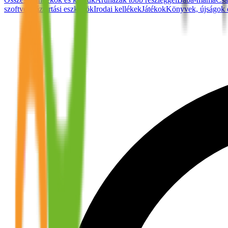
szoftver
Háztartási eszközök
Irodai kellékek
Játékok
Könyvek, újságok 