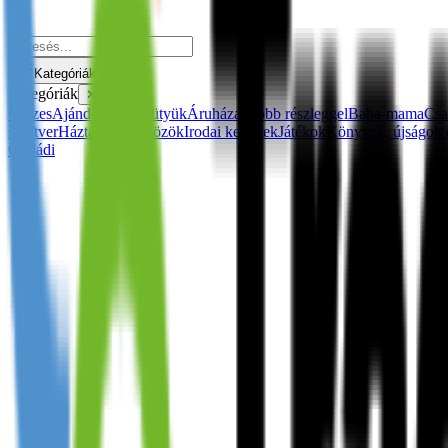
Kategóriák
Kategóriák
✕
Összes
Ajándékok és kütyük
Áruházak több részleggel
Baba-mama
Csa
szoftver
Háztartási eszközök
Irodai kellékek
Játékok
Könyvek, újságok 
Családi