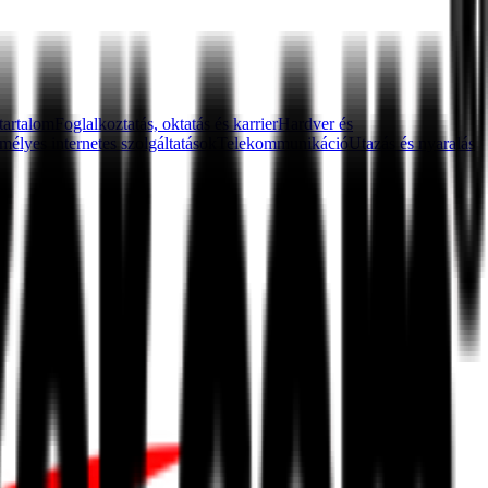
 tartalom
Foglalkoztatás, oktatás és karrier
Hardver és
mélyes internetes szolgáltatások
Telekommunikáció
Utazás és nyaralás