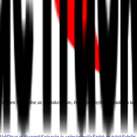
at időben felkészítse az iskolakezdésre, és megkönnyítse számukra a t
ládi
Divat és ékszerek
Egészség és szépségápolás
Ételek és italok
Felnőtt