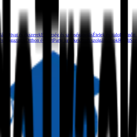
ládi
Divat és ékszerek
Egészség és szépségápolás
Ételek és italok
Felnőtt
és magazinok
Otthon és kert
Party kellékek
Profi szolgáltatások
Randi
Sze