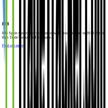
888
888 Spain started the cooperation with TradeTracker in 2013. Since
then TradeTracker and 888 have...
Find out more