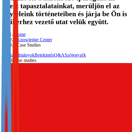
nyert tapasztalatainkat, merüljön el az
Not already our Publisher?
ügyfeleink történeteiben és járja be Ön is
Sign up here
a sikerhez vezető utat velük együtt.
Home
>
Knowledge Center
>
Case Studies
Esettanulmányok
Betekintés
Q&A
Szójegyzék
All case studies