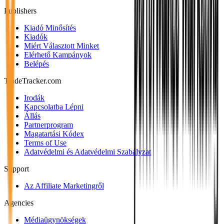
Publishers
Kiadó Minősítés
Kiadók
Miért Választott Minket
Elérhető Kampányok
Belépés
TradeTracker.com
Irodák
Kapcsolatba Lépni
Állás
Partnerprogram
Magatartási Kódex
Terms of Use
Adatvédelmi és Adatvédelmi Szabályzat
Support
Az Affiliate Marketingről
Agencies
Médiaügynökségek