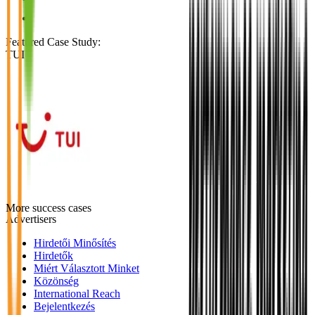
Featured Case Study
:
TUI
More success cases
Advertisers
Hirdetői Minősítés
Hirdetők
Miért Választott Minket
Közönség
International Reach
Bejelentkezés