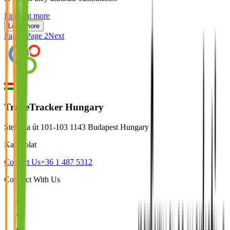
Find out more
Load more
Page
1
Page
2
Next
TradeTracker Hungary
Stefánia út 101-103 1143 Budapest Hungary
Kapcsolat
Contact Us
+36 1 487 5312
Connect With Us