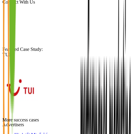
Connect With Us
Featured Case Study
:
TUI
More success cases
Advertisers