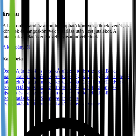
lira.hu
A Líra online áruház az online kapható könyvek, filmek, zenék, e-
könyvek és hangoskönyvek vásárlása után fizet jutalékot. A
jutalékok az eladás értékével sávosan növekednek!
A kampányról
Kategória
Összes
Ajándékok és kütyük
Áruházak több részleggel
Baba-
mama
Családi
Divat és ékszerek
Egészség és szépségápolás
Ételek és
italok
Felnőtt tartalom
Foglalkoztatás, oktatás és karrier
Hardver és
szoftver
Háztartási eszközök
Irodai kellékek
Játékok
Könyvek,
újságok és magazinok
Otthon és kert
Party kellékek
Profi
szolgáltatások
Randi
Személyes internetes
szolgáltatások
Telekommunikáció
Utazás és nyaralás