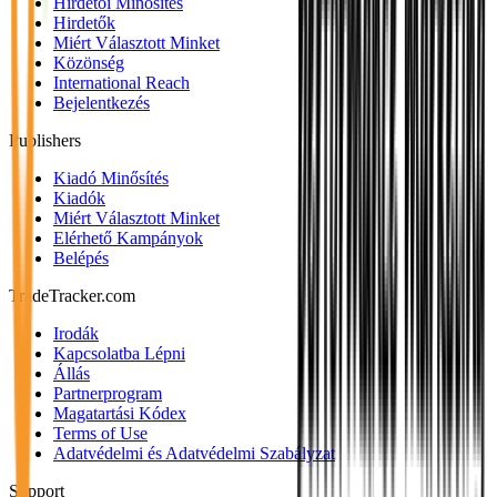
Hirdetői Minősítés
Hirdetők
Miért Választott Minket
Közönség
International Reach
Bejelentkezés
Publishers
Kiadó Minősítés
Kiadók
Miért Választott Minket
Elérhető Kampányok
Belépés
TradeTracker.com
Irodák
Kapcsolatba Lépni
Állás
Partnerprogram
Magatartási Kódex
Terms of Use
Adatvédelmi és Adatvédelmi Szabályzat
Support