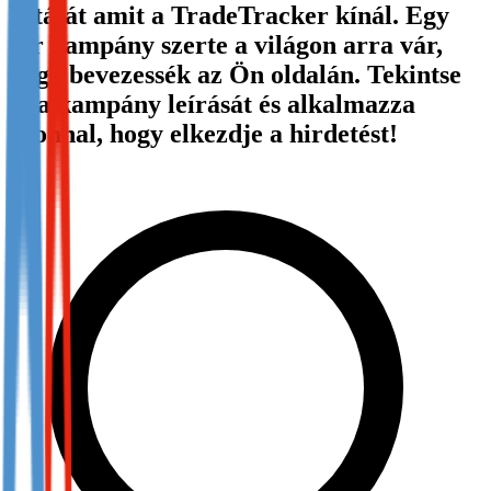
listáját amit a TradeTracker kínál. Egy
Not already our Publisher?
sor kampány szerte a világon arra vár,
Sign up here
hogy bevezessék az Ön oldalán. Tekintse
át a kampány leírását és alkalmazza
azonnal, hogy elkezdje a hirdetést!