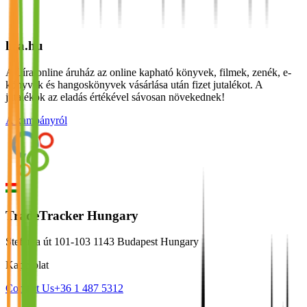
lira.hu
A Líra online áruház az online kapható könyvek, filmek, zenék, e-
könyvek és hangoskönyvek vásárlása után fizet jutalékot. A
jutalékok az eladás értékével sávosan növekednek!
A kampányról
TradeTracker Hungary
Stefánia út 101-103 1143 Budapest Hungary
Kapcsolat
Contact Us
+36 1 487 5312