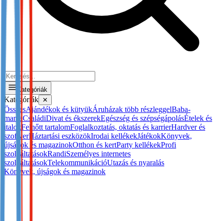
Kategóriák
Kategóriák
✕
Összes
Ajándékok és kütyük
Áruházak több részleggel
Baba-
mama
Családi
Divat és ékszerek
Egészség és szépségápolás
Ételek és
italok
Felnőtt tartalom
Foglalkoztatás, oktatás és karrier
Hardver és
szoftver
Háztartási eszközök
Irodai kellékek
Játékok
Könyvek,
újságok és magazinok
Otthon és kert
Party kellékek
Profi
szolgáltatások
Randi
Személyes internetes
szolgáltatások
Telekommunikáció
Utazás és nyaralás
Könyvek, újságok és magazinok