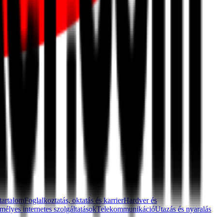
 tartalom
Foglalkoztatás, oktatás és karrier
Hardver és
mélyes internetes szolgáltatások
Telekommunikáció
Utazás és nyaralás