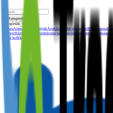
Kategóriák
Kategóriák
✕
Összes
Ajándékok és kütyük
Áruházak több részleggel
Baba-mama
Csa
szoftver
Háztartási eszközök
Irodai kellékek
Játékok
Könyvek, újságok 
Irodai kellékek