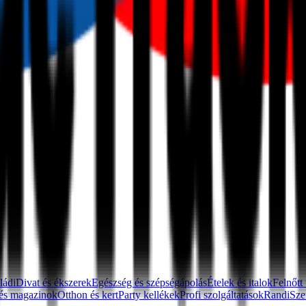
ládi
Divat és ékszerek
Egészség és szépségápolás
Ételek és italok
Felnőtt
és magazinok
Otthon és kert
Party kellékek
Profi szolgáltatások
Randi
Sze