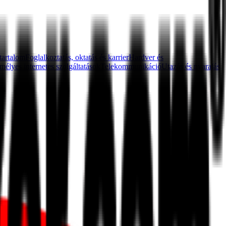
 tartalom
Foglalkoztatás, oktatás és karrier
Hardver és
mélyes internetes szolgáltatások
Telekommunikáció
Utazás és nyaralás