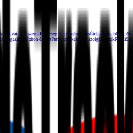
ládi
Divat és ékszerek
Egészség és szépségápolás
Ételek és italok
Felnőtt
és magazinok
Otthon és kert
Party kellékek
Profi szolgáltatások
Randi
Sze