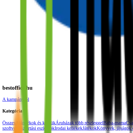
bestoffice.hu
A kampányról
Kategória
Összes
Ajándékok és kütyük
Áruházak több részleggel
Baba-mama
Csa
szoftver
Háztartási eszközök
Irodai kellékek
Játékok
Könyvek, újságok 