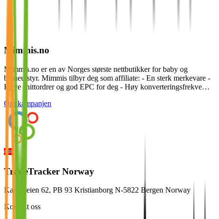
Mimmis.no
Mimmis.no er en av Norges største nettbutikker for baby og
barneutstyr. Mimmis tilbyr deg som affiliate: - En sterk merkevare -
Høye snittordrer og god EPC for deg - Høy konverteringsfrekve…
Om kampanjen
TradeTracker Norway
Kanalveien 62, PB 93 Kristianborg N-5822 Bergen Norway
Kontakt oss