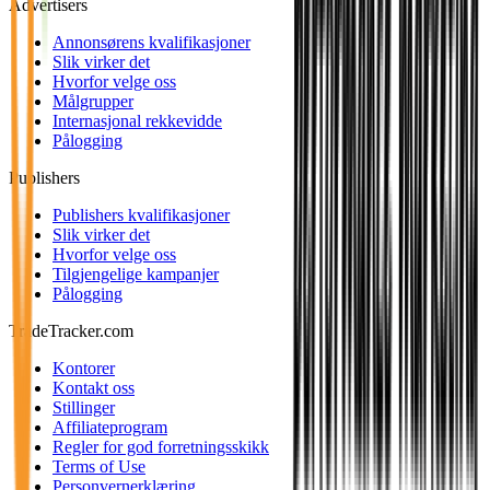
Advertisers
Annonsørens kvalifikasjoner
Slik virker det
Hvorfor velge oss
Målgrupper
Internasjonal rekkevidde
Pålogging
Publishers
Publishers kvalifikasjoner
Slik virker det
Hvorfor velge oss
Tilgjengelige kampanjer
Pålogging
TradeTracker.com
Kontorer
Kontakt oss
Stillinger
Affiliateprogram
Regler for god forretningsskikk
Terms of Use
Personvernerklæring