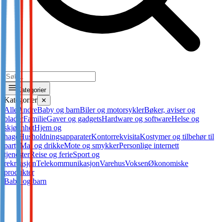
Kategorier
Kategorier
✕
Alle
Andre
Baby og barn
Biler og motorsykler
Bøker, aviser og
blader
Familie
Gaver og gadgets
Hardware og software
Helse og
skjønnhet
Hjem og
hage
Husholdningsapparater
Kontorrekvisita
Kostymer og tilbehør til
party
Mat og drikke
Mote og smykker
Personlige internett
tjenester
Reise og ferie
Sport og
rekreasjon
Telekommunikasjon
Varehus
Voksen
Økonomiske
produkter
Baby og barn