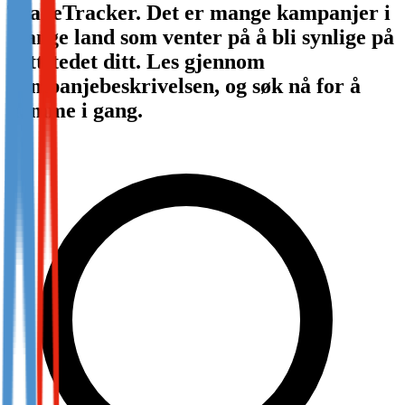
TradeTracker. Det er mange kampanjer i
Not already our Publisher?
mange land som venter på å bli synlige på
Sign up here
nettstedet ditt. Les gjennom
kampanjebeskrivelsen, og søk nå for å
komme i gang.