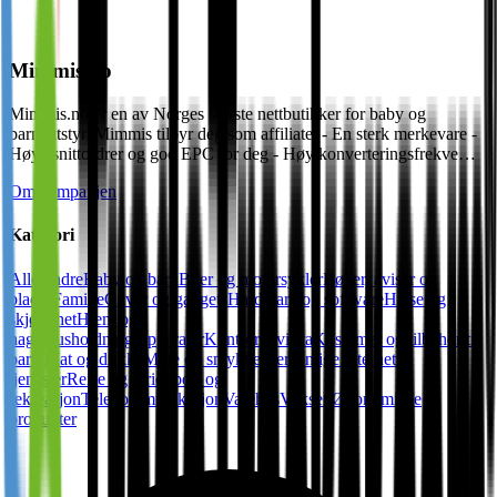
Mimmis.no
Mimmis.no er en av Norges største nettbutikker for baby og
barneutstyr. Mimmis tilbyr deg som affiliate: - En sterk merkevare -
Høye snittordrer og god EPC for deg - Høy konverteringsfrekve…
Om kampanjen
Kategori
Alle
Andre
Baby og barn
Biler og motorsykler
Bøker, aviser og
blader
Familie
Gaver og gadgets
Hardware og software
Helse og
skjønnhet
Hjem og
hage
Husholdningsapparater
Kontorrekvisita
Kostymer og tilbehør til
party
Mat og drikke
Mote og smykker
Personlige internett
tjenester
Reise og ferie
Sport og
rekreasjon
Telekommunikasjon
Varehus
Voksen
Økonomiske
produkter